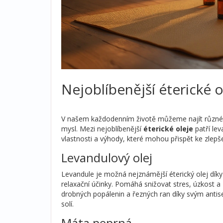
Nejoblíbenější éterické ol
V našem každodenním životě můžeme najít různé éte
mysl. Mezi nejoblíbenější
éterické oleje
patří lev
vlastnosti a výhody, které mohou přispět ke zlepš
Levandulový olej
Levandule je možná nejznámější éterický olej díky s
relaxační účinky. Pomáhá snižovat stres, úzkost a 
drobných popálenin a řezných ran díky svým antis
solí.
Máta peprná