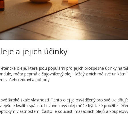
eje a jejich účinky
rické oleje, které jsou populární pro jejich prospěšné účinky na tě
andule, máta peprná a čajovníkový olej. Každý z nich má své unikátní
ení vašeho zdraví a pohody.
vé široké škále vlastností. Tento olej je osvědčený pro své uklidňujíc
zlepšuje kvalitu spánku. Levandulový olej může být také použit k léče
eptickým vlastnostem. Často je součástí masážních olejů a koupelov