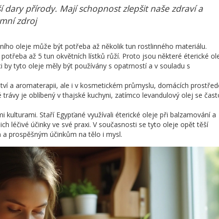
ší dary přírody. Mají schopnost zlepšit naše zdraví a
mní zdroj
lního oleje může být potřeba až několik tun rostlinného materiálu.
 potřeba až 5 tun okvětních lístků růží. Proto jsou některé éterické ol
 by tyto oleje měly být používány s opatrností a v souladu s
řství a aromaterapii, ale i v kosmetickém průmyslu, domácích prostřed
vé trávy je oblíbený v thajské kuchyni, zatímco levandulový olej se čast
mi kulturami. Staří Egypťané využívali éterické oleje při balzamování a
jich léčivé účinky ve své praxi. V současnosti se tyto oleje opět těší
 a prospěšným účinkům na tělo i mysl.