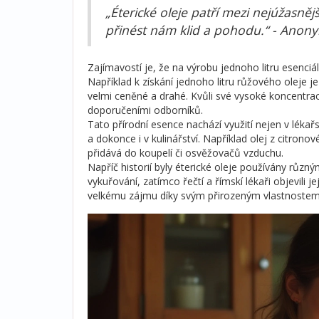
„Éterické oleje patří mezi nejúžasněj
přinést nám klid a pohodu.“ - Anony
Zajímavostí je, že na výrobu jednoho litru esenciá
Například k získání jednoho litru růžového oleje je
velmi ceněné a drahé. Kvůli své vysoké koncentraci
doporučeními odborníků.
Tato přírodní esence nachází využití nejen v léka
a dokonce i v kulinářství. Například olej z citrono
přidává do koupelí či osvěžovačů vzduchu.
Napříč historií byly éterické oleje používány různý
vykuřování, zatímco řečtí a římskí lékaři objevili je
velkému zájmu díky svým přirozeným vlastnostem