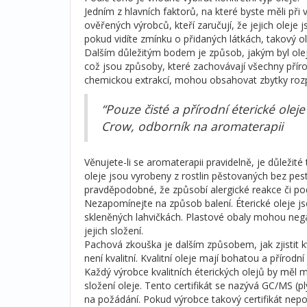
Jedním z hlavních faktorů, na které byste měli při 
ověřených výrobců, kteří zaručují, že jejich oleje 
pokud vidíte zmínku o přidaných látkách, takový ol
Dalším důležitým bodem je způsob, jakým byl olej
což jsou způsoby, které zachovávají všechny přírodn
chemickou extrakcí, mohou obsahovat zbytky rozp
“Pouze čisté a přírodní éterické ole
Crow, odborník na aromaterapii
Věnujete-li se aromaterapii pravidelně, je důležité
oleje jsou vyrobeny z rostlin pěstovaných bez pes
pravděpodobné, že způsobí alergické reakce či po
Nezapomínejte na způsob balení. Éterické oleje js
skleněných lahvičkách. Plastové obaly mohou negati
jejich složení.
Pachová zkouška je dalším způsobem, jak zjistit 
není kvalitní. Kvalitní oleje mají bohatou a přírodní v
Každý výrobce kvalitních éterických olejů by měl m
složení oleje. Tento certifikát se nazývá GC/MS 
na požádání. Pokud výrobce takový certifikát nepos