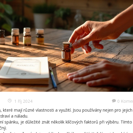
1 říj 2024
0 Kome
, které mají různé vlastnosti a využití. Jsou používány nejen pro jejich
zdraví a náladu.
ení spánku, je důležité znát několik klíčových faktorů při výběru. Tímto
čný.