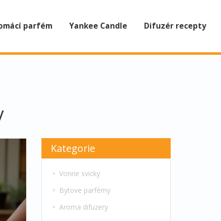
omácí parfém
Yankee Candle
Difuzér recepty
y
Kategorie
Vonne svicky
Bytove parfémy
Aroma difuzery