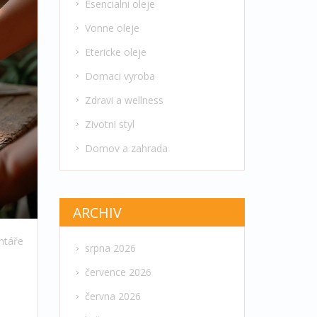
Esencialni oleje
Vonne oleje
Etericke oleje
Domaci vyroba
Zdravi a wellness
Zivotni styl
Domov a zahrada
ARCHIV
ntáře
srpna 2026
července 2026
června 2026