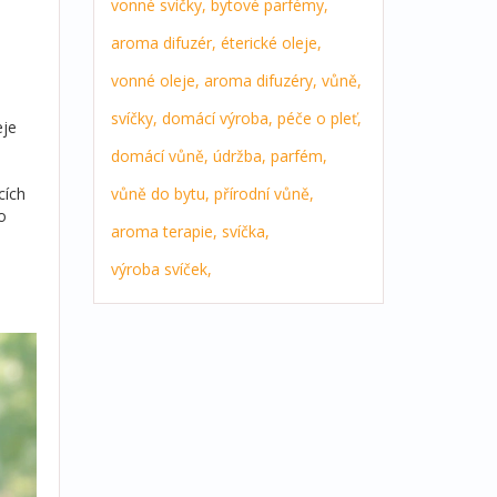
vonné svíčky,
bytové parfémy,
aroma difuzér,
éterické oleje,
vonné oleje,
aroma difuzéry,
vůně,
svíčky,
domácí výroba,
péče o pleť,
eje
domácí vůně,
údržba,
parfém,
cích
vůně do bytu,
přírodní vůně,
o
aroma terapie,
svíčka,
výroba svíček,