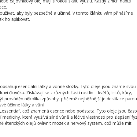
ebo čajovníkový olej mají širokou škálu využití. Každý z nich nabízí
ace.
 používat, aby byly bezpečné a účinné. V tomto článku vám přinášíme
jak ho aplikovat.
ré obsahují esenciální látky a vonné složky. Tyto oleje jsou známé svou
ví člověka. Získávají se z různých částí rostlin – květů, listů, kůry,
t prováděn několika způsoby, přičemž nejběžnější je destilace parou
své účinné látky a vůni.
a „essentia“, což znamená esence nebo podstata. Tyto oleje jsou čast
í medicíny, která využívá silné vůně a léčivé vlastnosti pro zlepšení fy
 éterických olejů ovlivnit mozek a nervový systém, což může mít