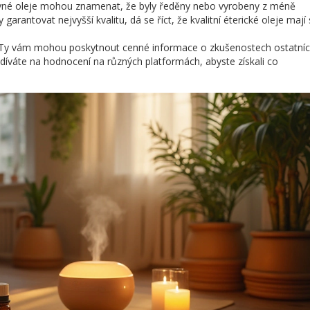
levné oleje mohou znamenat, že byly ředěny nebo vyrobeny z méně
garantovat nejvyšší kvalitu, dá se říct, že kvalitní éterické oleje mají 
 Ty vám mohou poskytnout cenné informace o zkušenostech ostatních
 díváte na hodnocení na různých platformách, abyste získali co