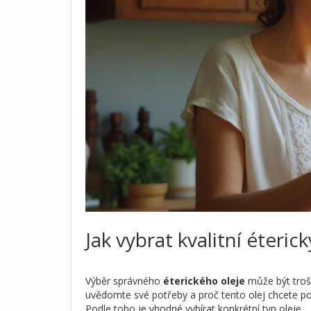
Jak vybrat kvalitní éterick
Výběr správného
éterického oleje
může být trošk
uvědomte své potřeby a proč tento olej chcete použ
Podle toho je vhodné vybírat konkrétní typ oleje.