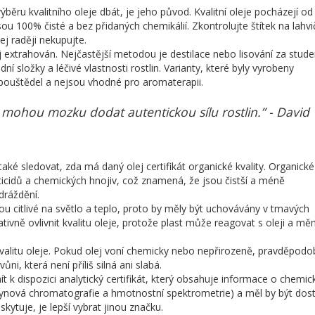
výběru kvalitního oleje dbát, je jeho původ. Kvalitní oleje pocházejí od
jsou 100% čisté a bez přidaných chemikálií. Zkontrolujte štítek na lahvi
ej raději nekupujte.
 extrahován. Nejčastější metodou je destilace nebo lisování za stude
í složky a léčivé vlastnosti rostlin. Varianty, které byly vyrobeny
ouštědel a nejsou vhodné pro aromaterapii.
je mohou mozku dodat autentickou sílu rostlin.” - David
 také sledovat, zda má daný olej certifikát organické kvality. Organické
ticidů a chemických hnojiv, což znamená, že jsou čistší a méně
dráždění.
ou citlivé na světlo a teplo, proto by měly být uchovávány v tmavých
vně ovlivnit kvalitu oleje, protože plast může reagovat s oleji a měn
kvalitu oleje. Pokud olej voní chemicky nebo nepřirozeně, pravděpod
ůni, která není příliš silná ani slabá.
ít k dispozici analytický certifikát, který obsahuje informace o chemi
(plynová chromatografie a hmotnostní spektrometrie) a měl by být dos
kytuje, je lepší vybrat jinou značku.