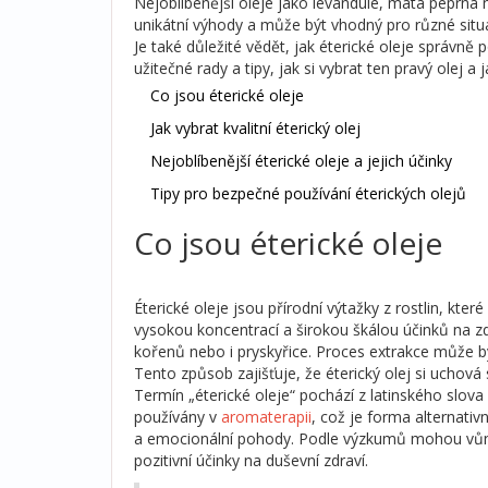
Nejoblíbenější oleje jako levandule, máta peprná n
unikátní výhody a může být vhodný pro různé situ
Je také důležité vědět, jak éterické oleje správně
užitečné rady a tipy, jak si vybrat ten pravý olej a 
Co jsou éterické oleje
Jak vybrat kvalitní éterický olej
Nejoblíbenější éterické oleje a jejich účinky
Tipy pro bezpečné používání éterických olejů
Co jsou éterické oleje
Éterické oleje jsou přírodní výtažky z rostlin, kte
vysokou koncentrací a širokou škálou účinků na zdra
kořenů nebo i pryskyřice. Proces extrakce může bý
Tento způsob zajišťuje, že éterický olej si uchová 
Termín „éterické oleje“ pochází z latinského slov
používány v
aromaterapii
, což je forma alternativn
a emocionální pohody. Podle výzkumů mohou vůně
pozitivní účinky na duševní zdraví.