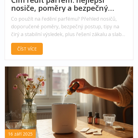
nosiče, poměry a bezpečný
postup (průvodce)
Co použít na ředění parfému? Přehled nosičů,
doporučené poměry, bezpečný postup, tipy na
čirý a stabilní výsledek, plus řešení zákalu a slabé
výdrže.
ČÍST VÍCE
16 září 2025