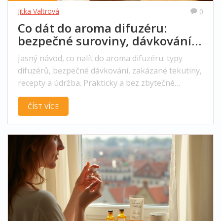
Jitka Valtrová
0
Co dát do aroma difuzéru:
bezpečné suroviny, dávkování a
recepty (2025)
Jasný návod, co nalít do aroma difuzéru: typy
difuzérů, bezpečné dávkování, zakázané tekutiny,
recepty a údržba. Prakticky a bez zbytečné
omáčky.
ČÍST VÍCE