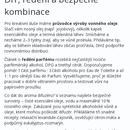
kombinace
Pro kreativní duše máme
průvodce výroby vonného oleje
.
Stačí vám nosný olej (např. jojobový), několik kapek
esenciálního oleje a temná skleněná láhev. Smícháme a
necháme 2–3 týdny zrají, aby se vůně prolnula. Přidáváme tip,
aby se během skladování láhev občas protřásla, čímž podpoříte
rovnoměrnou distribuci.
Článek o
ředění parfému
rozebírá nejčastější nosiče:
parfémérský alkohol, DPG a triethyl citrát. Doporučujeme
poměr 1 část parfému : 3 části alkoholu pro Eau de Toilette a až
1 : 1 pro silnější Eau de Parfum. Vysvětňujeme, proč je důležité
pracovat v dobře větraném prostoru a testovat vůni na
papírovém proužku.
Co dát do aroma difuzéru? V seznamu najdete bezpečné
suroviny – čisté esenciální oleje, vodu a maximálně 10 %
nosného oleje. Zakázané jsou syntetické alkoholické vůně a
oleje, které mohou poškodit difuzér. Přikládáme tři snadné
recepty: relaxační levandule‑čajovník, osvěžující citron‑máta a
podpůrný eukalyptus‑rozmarýn.