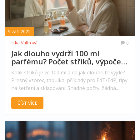
9 září 2025
Jitka Valtrová
0
Jak dlouho vydrží 100 ml
parfému? Počet střiků, výpočet
a tipy
Kolik střiků je ve 100 ml a na jak dlouho to vyjde?
Přesný vzorec, tabulka, příklady pro EdT/EdP, tipy
na šetření a skladování. Snadné počty, žádná
magie.
ČÍST VÍCE