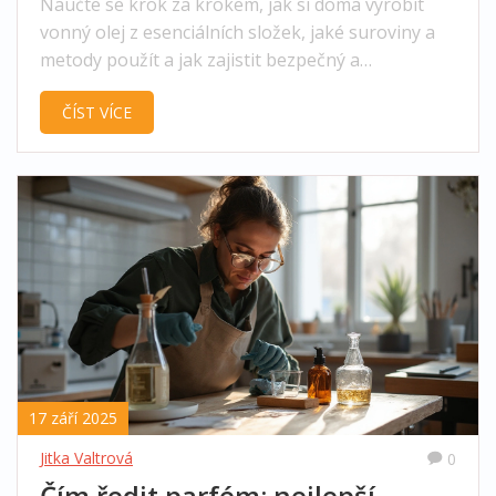
Naučte se krok za krokem, jak si doma vyrobit
vonný olej z esenciálních složek, jaké suroviny a
metody použít a jak zajistit bezpečný a
dlouhotrvající výsledek.
ČÍST VÍCE
17 září 2025
Jitka Valtrová
0
Čím ředit parfém: nejlepší