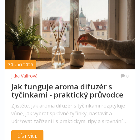
30 září 2025
Jitka Valtrová
0
Jak funguje aroma difuzér s
tyčinkami - praktický průvodce
Zjistěte, jak aroma difuzér s tyčinkami rozptyluje
vůně, jak vybrat správné tyčinky, nastavit a
udržovat zařízení i s praktickými tipy a srovnáním
s ostatními typy difuzérů.
ČÍST VÍCE