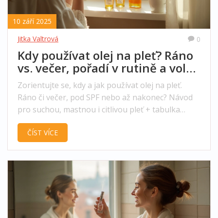
10 září 2025
Jitka Valtrová
0
Kdy používat olej na pleť? Ráno
vs. večer, pořadí v rutině a volba
podle typu pleti
Zorientujte se, kdy a jak používat olej na pleť.
Ráno či večer, pod SPF nebo až nakonec? Návod
pro suchou, mastnou i citlivou pleť + tabulka
olejů.
ČÍST VÍCE