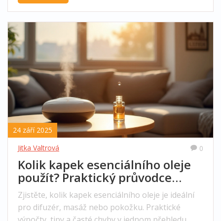
24 září 2025
Jitka Valtrová
0
Kolik kapek esenciálního oleje
použít? Praktický průvodce
dávkováním
Zjistěte, kolik kapek esenciálního oleje je ideální
pro difuzér, masáž nebo pokožku. Praktické
výpočty, tipy a časté chyby v jednom přehledu.