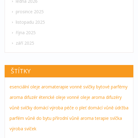
ledna 2026
prosince 2025
listopadu 2025
října 2025
září 2025
ŠTÍTKY
esenciální oleje
aromaterapie
vonné svíčky
bytové parfémy
aroma difuzér
éterické oleje
vonné oleje
aroma difuzéry
vůně
svíčky
domácí výroba
péče o pleť
domácí vůně
údržba
parfém
vůně do bytu
přírodní vůně
aroma terapie
svíčka
výroba svíček