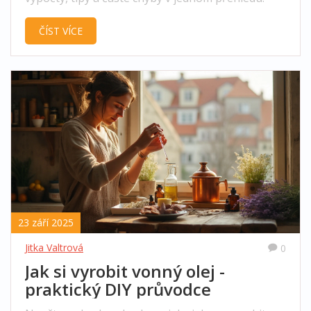
ČÍST VÍCE
23 září 2025
Jitka Valtrová
0
Jak si vyrobit vonný olej -
praktický DIY průvodce