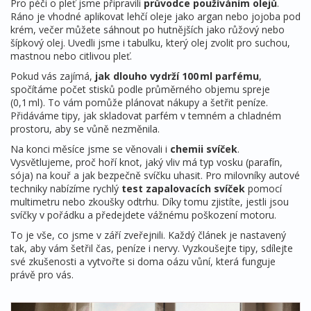
Pro péči o pleť jsme připravili
průvodce používáním olejů
.
Ráno je vhodné aplikovat lehčí oleje jako argan nebo jojoba pod
krém, večer můžete sáhnout po hutnějších jako růžový nebo
šípkový olej. Uvedli jsme i tabulku, který olej zvolit pro suchou,
mastnou nebo citlivou pleť.
Pokud vás zajímá,
jak dlouho vydrží 100 ml parfému
,
spočítáme počet stisků podle průměrného objemu spreje
(0,1 ml). To vám pomůže plánovat nákupy a šetřit peníze.
Přidáváme tipy, jak skladovat parfém v temném a chladném
prostoru, aby se vůně nezměnila.
Na konci měsíce jsme se věnovali i
chemii svíček
.
Vysvětlujeme, proč hoří knot, jaký vliv má typ vosku (parafín,
sója) na kouř a jak bezpečně svíčku uhasit. Pro milovníky autové
techniky nabízíme rychlý
test zapalovacích svíček
pomocí
multimetru nebo zkoušky odtrhu. Díky tomu zjistíte, jestli jsou
svíčky v pořádku a předejdete vážnému poškození motoru.
To je vše, co jsme v září zveřejnili. Každý článek je nastavený
tak, aby vám šetřil čas, peníze i nervy. Vyzkoušejte tipy, sdílejte
své zkušenosti a vytvořte si doma oázu vůní, která funguje
právě pro vás.