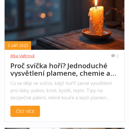
3 září 2025
Jitka Valtrová
0
Proč svíčka hoří? Jednoduché
vysvětlení plamene, chemie a
bezpečné pálení
Co se děje ve svíčce, když hoří? Jasné vysvětlení
pro laiky: palivo, knot, kyslík, teplo. Tipy na
bezpečné pálení, méně kouře a lepší plamen.
Praktické tabulky a FAQ.
ČÍST VÍCE