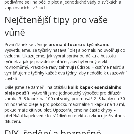
podíváme se i na péči o pleť a jednoduché vědy o svíčkách a
zapalovacích svíčkách.
Nejčtenější tipy pro vaše
vůně
První článek se věnuje
aroma difuzéru s tyčinkami
.
Vysvětlujeme, že tyčinky nasávají olej a pomalu ho uvolňují do
vzduchu. Ukazujeme, jak vybrat správnou délku a hustotu
tyčinek a jak je pravidelně otáčet, aby byl vonný efekt
rovnoměrný. Praktické rady zahrnují i údržbu – čistíme nádrž a
vyměňujeme tyčinky každé dva týdny, aby nedošlo k usazování
zbytků.
Dále jsme se zaměřili na otázku
kolik kapek esenciálního
oleje použít
. Vytvořili jsme jednoduchý výpočet: pro difuzér
zhruba 5–8 kapek na 100 ml vody, pro masáž 2–3 kapky na 30
ml nosného oleje a pro pokožku maximálně 1 kapku na 10 ml,
pokud máte citlivou pleť. Upozorňujeme na časté chyby –
přetékání kapek vede k dráždivému efektu a zkracuje životnost
difuzéru.
DIY, ředění a bezpečné