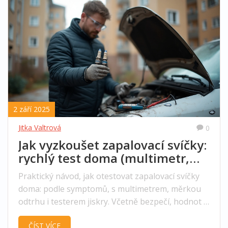
2 září 2025
Jitka Valtrová
0
Jak vyzkoušet zapalovací svíčky:
rychlý test doma (multimetr,
odtrh, jiskra)
Praktický návod, jak otestovat zapalovací svíčky
doma: podle symptomů, s multimetrem, měrkou
odtrhu i testerem jiskry. Včetně bezpečí, hodnot a
tipů.
ČÍST VÍCE