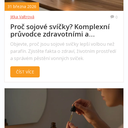
31 března 2026
Jitka Valtrová
0
Proč sojové svíčky? Komplexní
průvodce zdravotními a
ekologickými benefity
Objevte, proč jsou sojové svíčky lepší volbou než
parafín. Zjistěte fakta o zdraví, životním prostředí
a správém pěstění vonných svíček.
ČÍST VÍCE