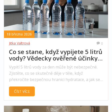
18 března 2026
Jitka Valtrová
0
Co se stane, když vypijete 5 litrů
vody? Vědecky ověřené účinky
na tělo
Vypití 5 litrů vody za den může být nebezpečné.
Zjistěte, co se skutečně děje v těle, když
překročíte bezpečnou hranici hydratace, a jak se
vyhnout otravě vodou.
ČÍST VÍCE