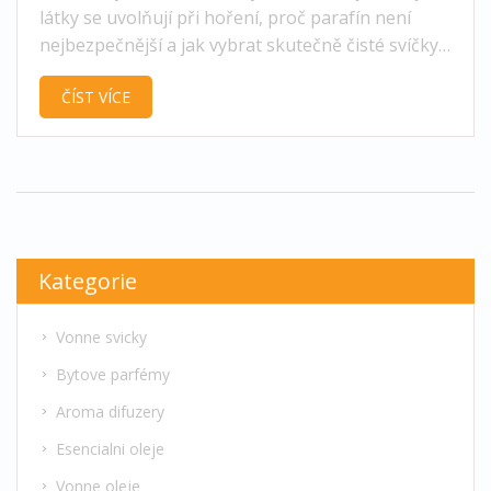
látky se uvolňují při hoření, proč parafín není
nejbezpečnější a jak vybrat skutečně čisté svíčky s
přírodními vůněmi.
ČÍST VÍCE
Kategorie
Vonne svicky
Bytove parfémy
Aroma difuzery
Esencialni oleje
Vonne oleje