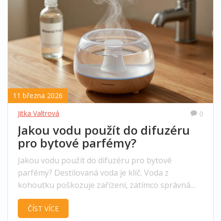
11 března 2026
Jitka Valtrová
0
Jakou vodu použít do difuzéru
pro bytové parfémy?
Jakou vodu použít do difuzéru pro bytové
parfémy? Destilovaná voda je klíč. Voda z
kohoutku poškozuje zařízení, zatímco správná
voda prodlužuje životnost a zlepšuje vůni.
ČÍST VÍCE
Zjistěte, co funguje a co ne.