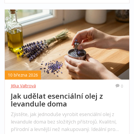
10 března 2026
Jitka Valtrová
0
Jak udělat esenciální olej z
levandule doma
Zjistěte, jak jednoduše vyrobit esenciální olej z
levandule doma bez složitých přístrojů. Kvalitní,
přírodní a levnější než nakupovaný. Ideální pro