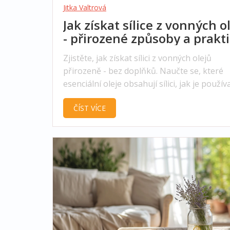
Jitka Valtrová
Jak získat sílice z vonných o
- přirozené způsoby a prakt
rady
Zjistěte, jak získat sílici z vonných olejů
přirozeně - bez doplňků. Naučte se, které
esenciální oleje obsahují sílici, jak je použív
proč to funguje dlouhodobě.
ČÍST VÍCE