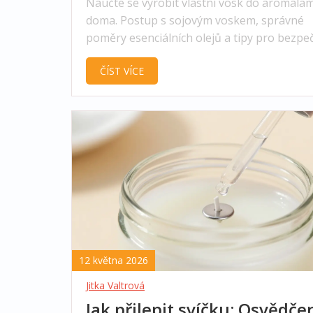
Naučte se vyrobit vlastní vosk do aromala
doma. Postup s sojovým voskem, správné
poměry esenciálních olejů a tipy pro bezpe
používání.
ČÍST VÍCE
12 května 2026
Jitka Valtrová
Jak přilepit svíčku: Osvědče