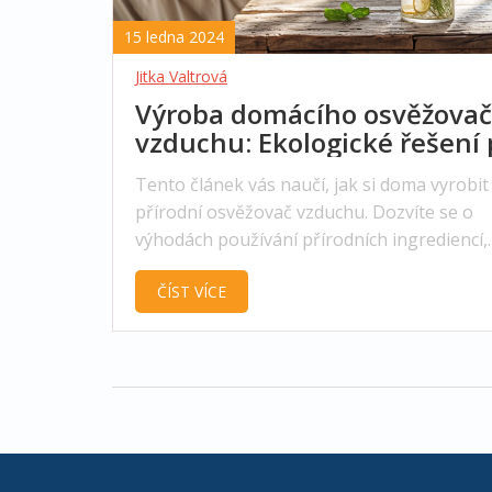
15 ledna 2024
Jitka Valtrová
Výroba domácího osvěžova
vzduchu: Ekologické řešení 
Vaši domácnost
Tento článek vás naučí, jak si doma vyrobit
přírodní osvěžovač vzduchu. Dozvíte se o
výhodách používání přírodních ingrediencí,
načerpáte inspiraci k výběru éterických olej
ČÍST VÍCE
objevíte jednoduché metody výroby, které 
atmosféru vašeho domova. Získáte užitečné
a triky, jak osvěžit prostředí bez chemikálií 
zároveň přispět k ochraně přírody.