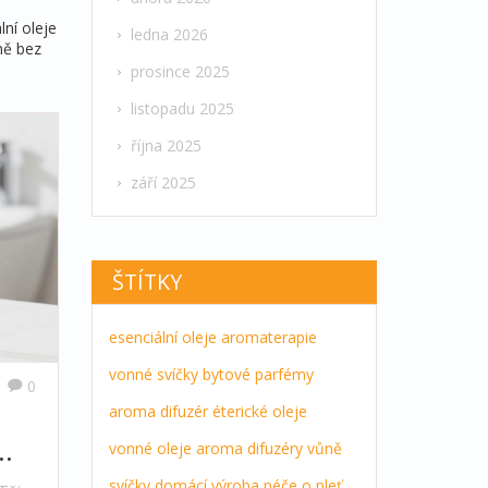
ní oleje
ledna 2026
ně bez
prosince 2025
listopadu 2025
října 2025
září 2025
ŠTÍTKY
esenciální oleje
aromaterapie
vonné svíčky
bytové parfémy
0
aroma difuzér
éterické oleje
vonné oleje
aroma difuzéry
vůně
svíčky
domácí výroba
péče o pleť