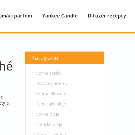
omácí parfém
Yankee Candle
Difuzér recepty
Kategorie
ché
Vonne svicky
Bytove parfémy
Aroma difuzery
cí
pty a
Esencialni oleje
Vonne oleje
Etericke oleje
Domaci vyroba