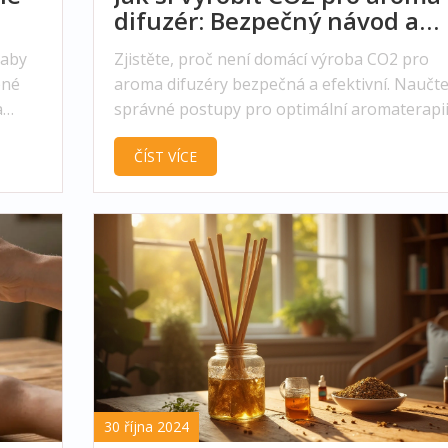
difuzér: Bezpečný návod a
alternativy
 aby
Zjistěte, proč není domácí výroba CO2 pro
ené
aroma difuzéry bezpečná a efektivní. Naučte
a
správné postupy pro optimální aromaterapii
ČÍST VÍCE
30 října 2024