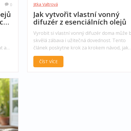
Jitka Valtrová
0
lejů
Jak vytvořit vlastní vonný
ické
difuzér z esenciálních olejů
Vyrobit si vlastní vonný difuzér doma může 
skvělá zábava i užitečná dovednost. Tento
at a
článek poskytne krok za krokem návod, jak
vytvořit účinný difuzér pomocí přírodních
ČÍST VÍCE
esenciálních olejů a jednoduchých pomůcek.
výběru správných ingrediencí až po tipy na
kombinace vůní, tento průvodce vám pomůž
vytvořit příjemnou atmosféru ve vašem dom
Navíc se dozvíte o zajímavých faktech o vůní
které mohou pozitivně ovlivnit vaši náladu a
zdraví.