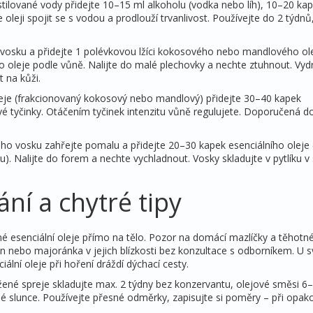
estilované vody přidejte 10–15 ml alkoholu (vodka nebo líh), 10–20 ka
oleji spojit se s vodou a prodlouží trvanlivost. Používejte do 2 týdnů
o vosku a přidejte 1 polévkovou lžíci kokosového nebo mandlového ole
o oleje podle vůně. Nalijte do malé plechovky a nechte ztuhnout. Vyd
 na kůži.
oleje (frakcionovaný kokosový nebo mandlový) přidejte 30–40 kapek
nové tyčinky. Otáčením tyčinek intenzitu vůně regulujete. Doporučená d
o vosku zahřejte pomalu a přidejte 20–30 kapek esenciálního oleje 
. Nalijte do forem a nechte vychladnout. Vosky skladujte v pytlíku v
ní a chytré tipy
né esenciální oleje přímo na tělo. Pozor na domácí mazlíčky a těhotné
n nebo majoránka v jejich blízkosti bez konzultace s odborníkem. U s
ální oleje při hoření dráždí dýchací cesty.
žené spreje skladujte max. 2 týdny bez konzervantu, olejové směsi 6
 slunce. Používejte přesné odměrky, zapisujte si poměry – při opak