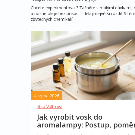
Chcete experimentovat? Začněte s malými dávkami, měň
a nosné oleje bez přísad – dělají největší rozdíl. S 
zbytečných chemikálií.
4 srpna 2026
Jitka Valtrová
Jak vyrobit vosk do
aromalampy: Postup, poměr
bezpečnostní pravidla