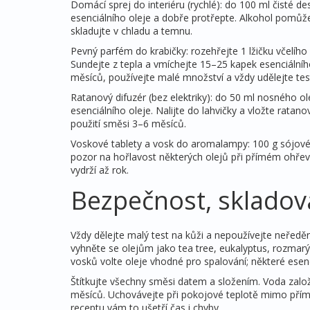
Domácí sprej do interiéru (rychlé): do 100 ml čisté d
esenciálního oleje a dobře protřepte. Alkohol pomůže 
skladujte v chladu a temnu.
Pevný parfém do krabičky: rozehřejte 1 lžičku včelíh
Sundejte z tepla a vmíchejte 15–25 kapek esenciálníh
měsíců, používejte malé množství a vždy udělejte test
Ratanový difuzér (bez elektriky): do 50 ml nosného 
esenciálního oleje. Nalijte do lahvičky a vložte rata
použití směsi 3–6 měsíců.
Voskové tablety a vosk do aromalampy: 100 g sójovéh
pozor na hořlavost některých olejů při přímém ohřevu)
vydrží až rok.
Bezpečnost, skladová
Vždy dělejte malý test na kůži a nepoužívejte neředě
vyhněte se olejům jako tea tree, eukalyptus, rozmarý
vosků volte oleje vhodné pro spalování; některé esenci
Štítkujte všechny směsi datem a složením. Voda zalo
měsíců. Uchovávejte při pokojové teplotě mimo přímé
receptu vám to ušetří čas i chyby.