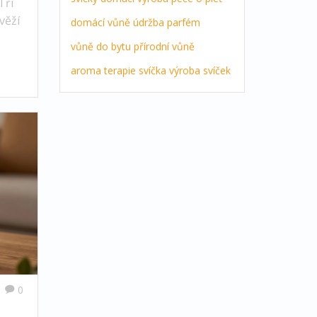
Tři
věží
domácí vůně
údržba
parfém
vůně do bytu
přírodní vůně
aroma terapie
svíčka
výroba svíček
0