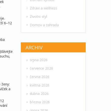
pek
,
Zdravi a wellness
Zivotni styl
je.
rží 6–12
Domov a zahrada
oba
ARCHIV
(dávejte
 suchu,
srpna 2026
července 2026
června 2026
 ženy:
května 2026
víček a
dubna 2026
–12
března 2026
ování
února 2026