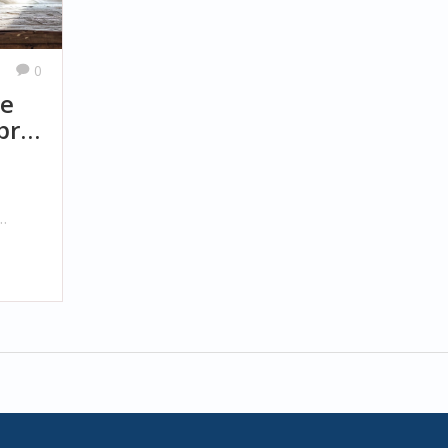
0
če
pro
ů a
změní
 tipy
a