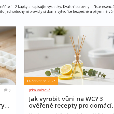
te 1–2 kapky a zapisujte výsledky. Kvalitní suroviny – čisté esenciál
těmito jednoduchými pravidly si doma vytvoříte bezpečné a příjemné vů
14 července 2026
Jitka Valtrová
0
Jak vyrobit vůni na WC? 3
y a
ověřené recepty pro domácí
výrobu