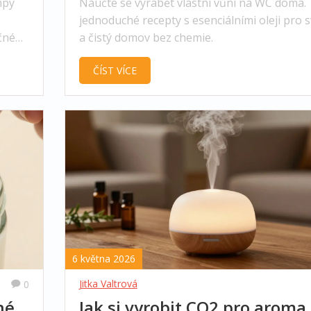
mpy
Naučte se vyrábět vlastní vůni na WC doma. 
jednoduché recepty s esenciálními oleji pro s
čné
a čistý domov bez chemie.
ČÍST VÍCE
6 května 2026
Jitka Valtrová
0
né
Jak si vyrobit CO2 pro aroma