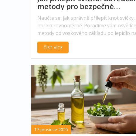
metody pro bezpečné
upevnění knotu
Naučte se, jak správně přilepit knot svíčky,
hořela rovnoměrně. Poradíme vám osvědč
metody od voskového základu po lepidlo n
knoflíky.
ČÍST VÍCE
17 prosince 2025