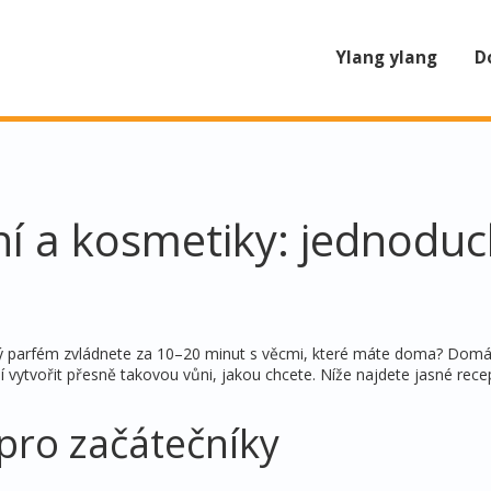
Ylang ylang
D
í a kosmetiky: jednodu
ný parfém zvládnete za 10–20 minut s věcmi, které máte doma? Domá
í vytvořit přesně takovou vůni, jakou chcete. Níže najdete jasné rece
pro začátečníky