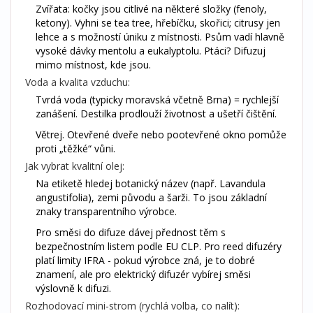
Zvířata: kočky jsou citlivé na některé složky (fenoly,
ketony). Vyhni se tea tree, hřebíčku, skořici; citrusy jen
lehce a s možností úniku z místnosti. Psům vadí hlavně
vysoké dávky mentolu a eukalyptolu. Ptáci? Difuzuj
mimo místnost, kde jsou.
Voda a kvalita vzduchu:
Tvrdá voda (typicky moravská včetně Brna) = rychlejší
zanášení. Destilka prodlouží životnost a ušetří čištění.
Větrej. Otevřené dveře nebo pootevřené okno pomůže
proti „těžké“ vůni.
Jak vybrat kvalitní olej:
Na etiketě hledej botanický název (např. Lavandula
angustifolia), zemi původu a šarži. To jsou základní
znaky transparentního výrobce.
Pro směsi do difuze dávej přednost těm s
bezpečnostním listem podle EU CLP. Pro reed difuzéry
platí limity IFRA - pokud výrobce zná, je to dobré
znamení, ale pro elektrický difuzér vybírej směsi
výslovně k difuzi.
Rozhodovací mini‑strom (rychlá volba, co nalít):