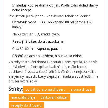
5) Sleduj, kdo se doma cítí jak. Podle toho dolaď dávky
nebo recept.
Pro jistotu ještě jednou - dávkovací tahák na lednici:
Ultrazvuk: voda + EO, 3-5 kapek/100 ml (jemně 1-2
kapky).
Nebulizér: jen EO, krátké cykly.
Reed: jiná báze, do ultrazvuku ne.
Čas: 30-60 min zapnuto, pauza.
Čištění: oplach po každém, hloubka 1× týdně.
Za roky testování doma i ve studiu jsem zjistila, že nejvíc
udělá obyčejná disciplína: kvalitní olej, málo kapek,
destilovaná voda a časté větrání. Vůně pak nejsou kulisa,
ale jemný nádech, který zlepšuje náladu a soustředění - a
difuzér vydrží roky.
Štítky:
co dát do aroma difuzéru
aroma difuzér
esenciální oleje
dávkování difuzér
recepty do difuzéru