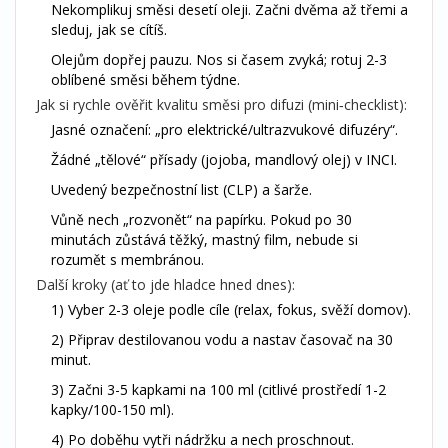
Nekomplikuj směsi desetí oleji. Začni dvěma až třemi a
sleduj, jak se cítíš.
Olejům dopřej pauzu. Nos si časem zvyká; rotuj 2-3
oblíbené směsi během týdne.
Jak si rychle ověřit kvalitu směsi pro difuzi (mini‑checklist):
Jasné označení: „pro elektrické/ultrazvukové difuzéry“.
Žádné „tělové“ přísady (jojoba, mandlový olej) v INCI.
Uvedený bezpečnostní list (CLP) a šarže.
Vůně nech „rozvonět“ na papírku. Pokud po 30
minutách zůstává těžký, mastný film, nebude si
rozumět s membránou.
Další kroky (ať to jde hladce hned dnes):
1) Vyber 2-3 oleje podle cíle (relax, fokus, svěží domov).
2) Připrav destilovanou vodu a nastav časovač na 30
minut.
3) Začni 3-5 kapkami na 100 ml (citlivé prostředí 1-2
kapky/100-150 ml).
4) Po doběhu vytři nádržku a nech proschnout.