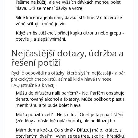
řešíme na kůži), ale ve vyšších dávkách mohou bolet
hlava. Drž se menší dávky a větrej.
Silné koření a jehličnany dávkuj střídmě. V difuzéru se
vůně sčítají - méně je víc.
Když směs „těžkne“, přidej kapku citronu nebo grepu -
otevře ji a zlepší vnímání.
Nejčastější dotazy, údržba a
řešení potíží
Rychlé odpovědi na otázky, které slyším nejčastěji - a pár
praktických check‑listů, ať máš klid v hlavě i v nose.
FAQ (stručně a k věci):
Můžu do difuzéru nalít parfém? - Ne. Parfém obsahuje
denaturovaný alkohol a fixátory. Může poškodit plast i
membránu a tě bude bolet hlava.
Můžu použít ocet? - Ne k difuzi. Ocet je fajn na čištění
(zředěný a následně opláchnout), ale nedifuzuj ho.
Mám doma kočku. Co s tím? - Difuzuj málo, krátce, s
otevřenými dveřmi. Vyhni se tea tree, skořici, hřebíčku.