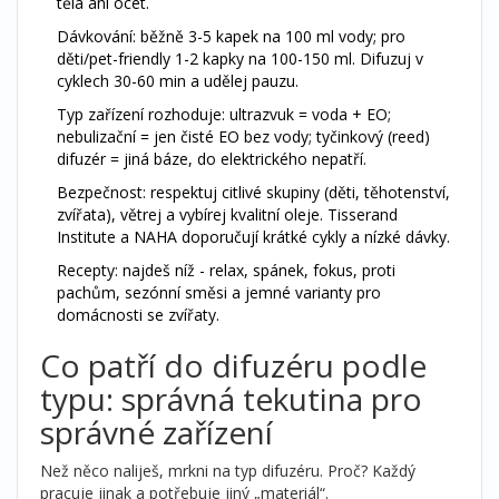
těla ani ocet.
Dávkování: běžně 3-5 kapek na 100 ml vody; pro
děti/pet-friendly 1-2 kapky na 100-150 ml. Difuzuj v
cyklech 30-60 min a udělej pauzu.
Typ zařízení rozhoduje: ultrazvuk = voda + EO;
nebulizační = jen čisté EO bez vody; tyčinkový (reed)
difuzér = jiná báze, do elektrického nepatří.
Bezpečnost: respektuj citlivé skupiny (děti, těhotenství,
zvířata), větrej a vybírej kvalitní oleje. Tisserand
Institute a NAHA doporučují krátké cykly a nízké dávky.
Recepty: najdeš níž - relax, spánek, fokus, proti
pachům, sezónní směsi a jemné varianty pro
domácnosti se zvířaty.
Co patří do difuzéru podle
typu: správná tekutina pro
správné zařízení
Než něco naliješ, mrkni na typ difuzéru. Proč? Každý
pracuje jinak a potřebuje jiný „materiál“.