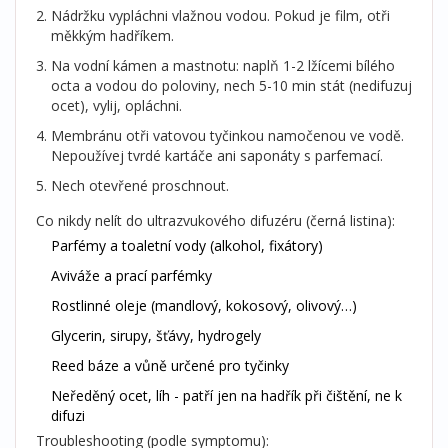
Nádržku vypláchni vlažnou vodou. Pokud je film, otři
měkkým hadříkem.
Na vodní kámen a mastnotu: naplň 1-2 lžícemi bílého
octa a vodou do poloviny, nech 5-10 min stát (nedifuzuj
ocet), vylij, opláchni.
Membránu otři vatovou tyčinkou namočenou ve vodě.
Nepoužívej tvrdé kartáče ani saponáty s parfemací.
Nech otevřené proschnout.
Co nikdy nelít do ultrazvukového difuzéru (černá listina):
Parfémy a toaletní vody (alkohol, fixátory)
Aviváže a prací parfémky
Rostlinné oleje (mandlový, kokosový, olivový…)
Glycerin, sirupy, šťávy, hydrogely
Reed báze a vůně určené pro tyčinky
Neředěný ocet, líh - patří jen na hadřík při čištění, ne k
difuzi
Troubleshooting (podle symptomu):