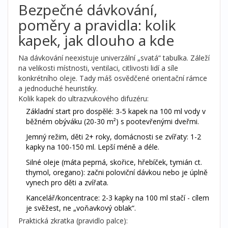
Bezpečné dávkování,
poměry a pravidla: kolik
kapek, jak dlouho a kde
Na dávkování neexistuje univerzální „svatá“ tabulka. Záleží
na velikosti místnosti, ventilaci, citlivosti lidí a síle
konkrétního oleje. Tady máš osvědčené orientační rámce
a jednoduché heuristiky.
Kolik kapek do ultrazvukového difuzéru:
Základní start pro dospělé: 3-5 kapek na 100 ml vody v
běžném obýváku (20-30 m²) s pootevřenými dveřmi.
Jemný režim, děti 2+ roky, domácnosti se zvířaty: 1-2
kapky na 100-150 ml. Lepší méně a déle.
Silné oleje (máta peprná, skořice, hřebíček, tymián ct.
thymol, oregano): začni poloviční dávkou nebo je úplně
vynech pro děti a zvířata.
Kancelář/koncentrace: 2-3 kapky na 100 ml stačí - cílem
je svěžest, ne „voňavkový oblak“.
Praktická zkratka (pravidlo palce):