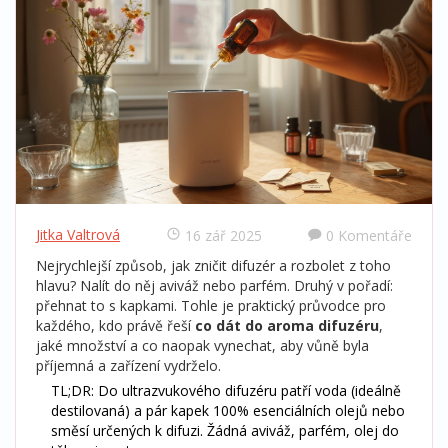
Jitka Valtrová
16 zář 2025
0 Komentáře
Nejrychlejší způsob, jak zničit difuzér a rozbolet z toho
hlavu? Nalít do něj aviváž nebo parfém. Druhý v pořadí:
přehnat to s kapkami. Tohle je praktický průvodce pro
každého, kdo právě řeší
co dát do aroma difuzéru
,
jaké množství a co naopak vynechat, aby vůně byla
příjemná a zařízení vydrželo.
TL;DR: Do ultrazvukového difuzéru patří voda (ideálně
destilovaná) a pár kapek 100% esenciálních olejů nebo
směsí určených k difuzi. Žádná aviváž, parfém, olej do