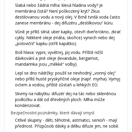
Slabá nebo žádná mlha: klesá hladina vody? Je
membrána čistá? Není poškozený kryt? Zkus
destilovanou vodu a nový olej. V Brně tvrdá voda často
zanese membránu - dej difuzéru „destilkovou“ kúru.
Vůně je příliš silná: uber kapky, otevři dveře/okno, zkrať
cykly. Některé oleje (máta, skořice) vynech nebo dej
„poloviční“ kapku (otřít kapátko).
Bolí hlava: vypni, vyvětrej, pij vodu. Příště nižší
dávkování a jiné oleje (levandule, bergamot,
mandarinka jsou „měkké“ volby).
Lepí se dno nádržky: použil se nevhodný „vonný olej“
nebo příliš husté pryskyřičné oleje (např. myrha). Vymyj
octem a vodou, příště zůstaň u lehkých EO.
Skvrny na nábytku: difuzér dej na tác nebo skleněnou
podložku a dál od dřevěných ploch. Mlha může
kondenzovat.
Bezpečnostní poznámky, které dávají smysl:
Citlivé skupiny - děti, těhotné, astmatici, senioři - mají
přednost. Přizpůsob dávky a délku difuze jim, ne sobě.