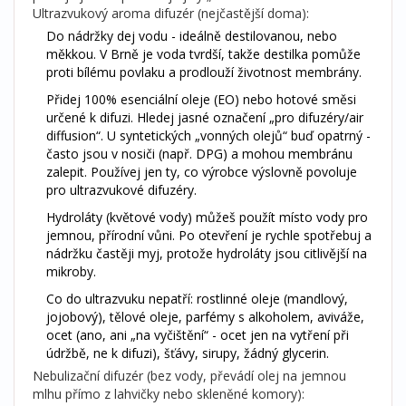
Ultrazvukový aroma difuzér (nejčastější doma):
Do nádržky dej vodu - ideálně destilovanou, nebo
měkkou. V Brně je voda tvrdší, takže destilka pomůže
proti bílému povlaku a prodlouží životnost membrány.
Přidej 100% esenciální oleje (EO) nebo hotové směsi
určené k difuzi. Hledej jasné označení „pro difuzéry/air
diffusion“. U syntetických „vonných olejů“ buď opatrný -
často jsou v nosiči (např. DPG) a mohou membránu
zalepit. Používej jen ty, co výrobce výslovně povoluje
pro ultrazvukové difuzéry.
Hydroláty (květové vody) můžeš použít místo vody pro
jemnou, přírodní vůni. Po otevření je rychle spotřebuj a
nádržku častěji myj, protože hydroláty jsou citlivější na
mikroby.
Co do ultrazvuku nepatří: rostlinné oleje (mandlový,
jojobový), tělové oleje, parfémy s alkoholem, aviváže,
ocet (ano, ani „na vyčištění“ - ocet jen na vytření při
údržbě, ne k difuzi), šťávy, sirupy, žádný glycerin.
Nebulizační difuzér (bez vody, převádí olej na jemnou
mlhu přímo z lahvičky nebo skleněné komory):