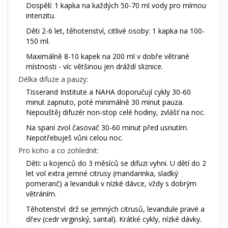
Dospělí: 1 kapka na každých 50-70 ml vody pro mírnou
intenzitu.
Děti 2-6 let, těhotenství, citlivé osoby: 1 kapka na 100-
150 ml.
Maximálně 8-10 kapek na 200 ml v dobře větrané
místnosti - víc většinou jen dráždí sliznice.
Délka difuze a pauzy:
Tisserand Institute a NAHA doporučují cykly 30-60
minut zapnuto, poté minimálně 30 minut pauza.
Nepouštěj difuzér non‑stop celé hodiny, zvlášť na noc.
Na spaní zvol časovač 30-60 minut před usnutím.
Nepotřebuješ vůni celou noc.
Pro koho a co zohlednit:
Děti: u kojenců do 3 měsíců se difuzi vyhni. U dětí do 2
let vol extra jemné citrusy (mandarinka, sladký
pomeranč) a levanduli v nízké dávce, vždy s dobrým
větráním.
Těhotenství: drž se jemných citrusů, levandule pravé a
dřev (cedr virginský, santal). Krátké cykly, nízké dávky.