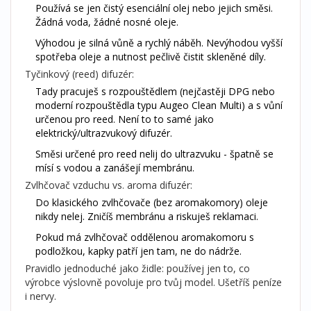
Používá se jen čistý esenciální olej nebo jejich směsi.
Žádná voda, žádné nosné oleje.
Výhodou je silná vůně a rychlý náběh. Nevýhodou vyšší
spotřeba oleje a nutnost pečlivě čistit skleněné díly.
Tyčinkový (reed) difuzér:
Tady pracuješ s rozpouštědlem (nejčastěji DPG nebo
moderní rozpouštědla typu Augeo Clean Multi) a s vůní
určenou pro reed. Není to to samé jako
elektrický/ultrazvukový difuzér.
Směsi určené pro reed nelij do ultrazvuku - špatně se
mísí s vodou a zanášejí membránu.
Zvlhčovač vzduchu vs. aroma difuzér:
Do klasického zvlhčovače (bez aromakomory) oleje
nikdy nelej. Zničíš membránu a riskuješ reklamaci.
Pokud má zvlhčovač oddělenou aromakomoru s
podložkou, kapky patří jen tam, ne do nádrže.
Pravidlo jednoduché jako židle: používej jen to, co
výrobce výslovně povoluje pro tvůj model. Ušetříš peníze
i nervy.