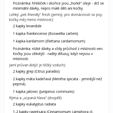
Poznámka: hřebíček i skořice jsou „horké“ oleje - drž se
minimální dávky, nepro malé děti ani kočky.
Lehký „pet‑friendly“ fresh (jemný, pro domácnosti se psy;
kočky měj mimo místnost):
2 kapky levandule
1 kapka frankincense (Boswellia carterii)
1 kapka kardamom (Elettaria cardamomum)
Poznámka: nízké dávky a vždy průchod z místnosti ven.
Kočky jsou citlivější - raději difuzuj, když nejsou v
místnosti.
Jarní průvan (když je těžký vzduch):
2 kapky grep (Citrus paradisi)
2 kapky máta kadeřavá (Mentha spicata - jemnější než
peprná)
1 kapka jalovec (Juniperus communis)
Rýma a „ucpaná hlava“ (dospělí):
2 kapky eukalyptus radiata
1-2 kapky ravintsara (Cinnamomum camphora ct.