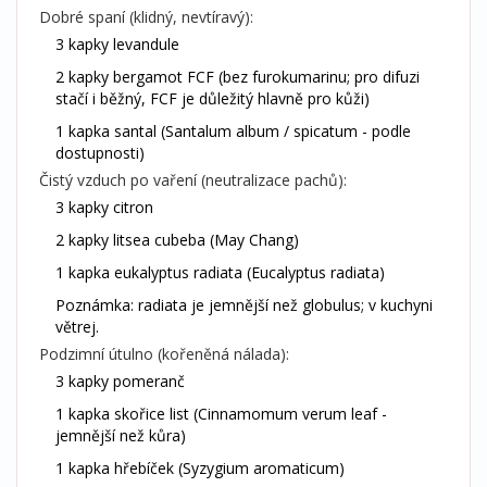
Dobré spaní (klidný, nevtíravý):
3 kapky levandule
2 kapky bergamot FCF (bez furokumarinu; pro difuzi
stačí i běžný, FCF je důležitý hlavně pro kůži)
1 kapka santal (Santalum album / spicatum - podle
dostupnosti)
Čistý vzduch po vaření (neutralizace pachů):
3 kapky citron
2 kapky litsea cubeba (May Chang)
1 kapka eukalyptus radiata (Eucalyptus radiata)
Poznámka: radiata je jemnější než globulus; v kuchyni
větrej.
Podzimní útulno (kořeněná nálada):
3 kapky pomeranč
1 kapka skořice list (Cinnamomum verum leaf -
jemnější než kůra)
1 kapka hřebíček (Syzygium aromaticum)