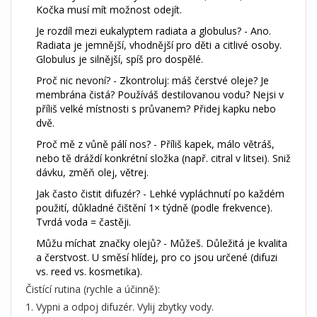
Kočka musí mít možnost odejít.
Je rozdíl mezi eukalyptem radiata a globulus? - Ano.
Radiata je jemnější, vhodnější pro děti a citlivé osoby.
Globulus je silnější, spíš pro dospělé.
Proč nic nevoní? - Zkontroluj: máš čerstvé oleje? Je
membrána čistá? Používáš destilovanou vodu? Nejsi v
příliš velké místnosti s průvanem? Přidej kapku nebo
dvě.
Proč mě z vůně pálí nos? - Příliš kapek, málo větráš,
nebo tě dráždí konkrétní složka (např. citral v litsei). Sniž
dávku, změň olej, větrej.
Jak často čistit difuzér? - Lehké vypláchnutí po každém
použití, důkladné čištění 1× týdně (podle frekvence).
Tvrdá voda = častěji.
Můžu míchat značky olejů? - Můžeš. Důležitá je kvalita
a čerstvost. U směsí hlídej, pro co jsou určené (difuzi
vs. reed vs. kosmetika).
Čistící rutina (rychle a účinně):
Vypni a odpoj difuzér. Vylij zbytky vody.