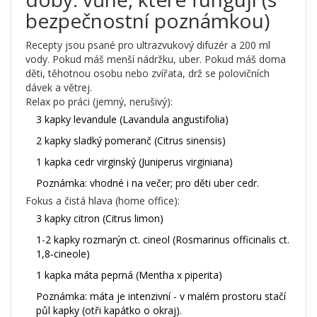
bezpečnostní poznámkou)
Recepty jsou psané pro ultrazvukový difuzér a 200 ml
vody. Pokud máš menší nádržku, uber. Pokud máš doma
děti, těhotnou osobu nebo zvířata, drž se polovičních
dávek a větrej.
Relax po práci (jemný, nerušivý):
3 kapky levandule (Lavandula angustifolia)
2 kapky sladký pomeranč (Citrus sinensis)
1 kapka cedr virginský (Juniperus virginiana)
Poznámka: vhodné i na večer; pro děti uber cedr.
Fokus a čistá hlava (home office):
3 kapky citron (Citrus limon)
1-2 kapky rozmarýn ct. cineol (Rosmarinus officinalis ct.
1,8‑cineole)
1 kapka máta peprná (Mentha x piperita)
Poznámka: máta je intenzivní - v malém prostoru stačí
půl kapky (otři kapátko o okraj).