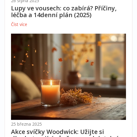
26 srpna 2025
Lupy ve vousech: co zabírá? Příčiny,
léčba a 14denní plán (2025)
Číst více
25 března 2025
Akce svíčky Woodwick: Užijte si