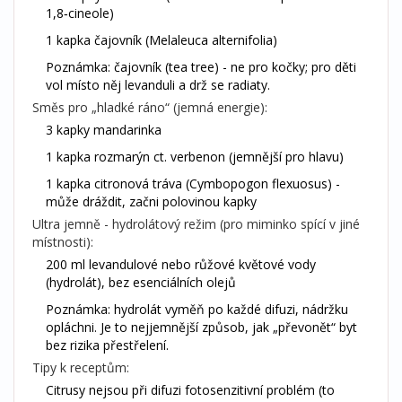
1,8‑cineole)
1 kapka čajovník (Melaleuca alternifolia)
Poznámka: čajovník (tea tree) - ne pro kočky; pro děti
vol místo něj levanduli a drž se radiaty.
Směs pro „hladké ráno“ (jemná energie):
3 kapky mandarinka
1 kapka rozmarýn ct. verbenon (jemnější pro hlavu)
1 kapka citronová tráva (Cymbopogon flexuosus) -
může dráždit, začni polovinou kapky
Ultra jemně - hydrolátový režim (pro miminko spící v jiné
místnosti):
200 ml levandulové nebo růžové květové vody
(hydrolát), bez esenciálních olejů
Poznámka: hydrolát vyměň po každé difuzi, nádržku
opláchni. Je to nejjemnější způsob, jak „převonět“ byt
bez rizika přestřelení.
Tipy k receptům:
Citrusy nejsou při difuzi fotosenzitivní problém (to