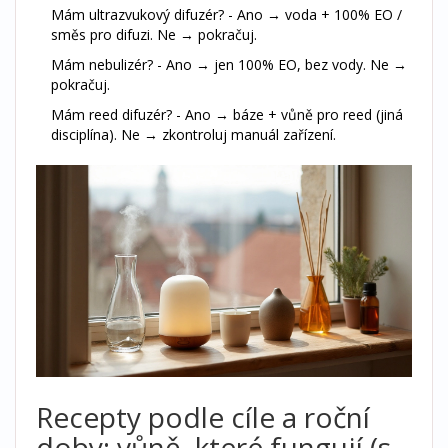
Mám ultrazvukový difuzér? - Ano → voda + 100% EO /
směs pro difuzi. Ne → pokračuj.
Mám nebulizér? - Ano → jen 100% EO, bez vody. Ne →
pokračuj.
Mám reed difuzér? - Ano → báze + vůně pro reed (jiná
disciplína). Ne → zkontroluj manuál zařízení.
Recepty podle cíle a roční
doby: vůně, které fungují (s