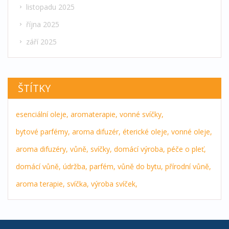
listopadu 2025
října 2025
září 2025
ŠTÍTKY
esenciální oleje,
aromaterapie,
vonné svíčky,
bytové parfémy,
aroma difuzér,
éterické oleje,
vonné oleje,
aroma difuzéry,
vůně,
svíčky,
domácí výroba,
péče o pleť,
domácí vůně,
údržba,
parfém,
vůně do bytu,
přírodní vůně,
aroma terapie,
svíčka,
výroba svíček,