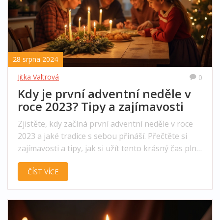
28 srpna 2024
Jitka Valtrová
0
Kdy je první adventní neděle v
roce 2023? Tipy a zajímavosti
Zjistěte, kdy začíná první adventní neděle v roce
2023 a jaké tradice s sebou přináší. Přečtěte si
zajímavosti a tipy, jak si užít tento krásný čas plný
očekávání a radosti. Naučte se více o historii a
ČÍST VÍCE
symbolice adventu.