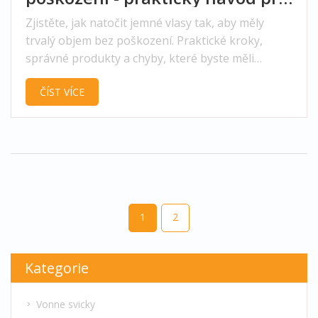
trvalý objem
Zjistěte, jak natočit jemné vlasy tak, aby měly
trvalý objem bez poškození. Praktické kroky,
správné produkty a chyby, které byste měli
vyhnout.
ČÍST VÍCE
1
2
Kategorie
Vonne svicky