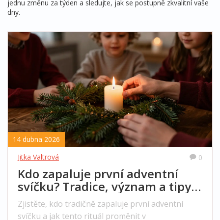
jednu změnu za týden a sledujte, jak se postupně zkvalitní vaše
dny.
14 dubna 2026
Jitka Valtrová
0
Kdo zapaluje první adventní
svíčku? Tradice, význam a tipy
pro domácnost
Zjistěte, kdo tradičně zapaluje první adventní
svíčku a jak tento rituál proměnit v