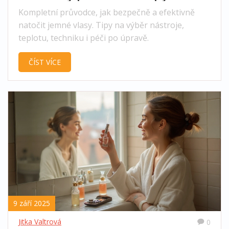
Kompletní průvodce, jak bezpečně a efektivně
natočit jemné vlasy. Tipy na výběr nástroje,
teplotu, techniku i péči po úpravě.
ČÍST VÍCE
9 září 2025
Jitka Valtrová
0