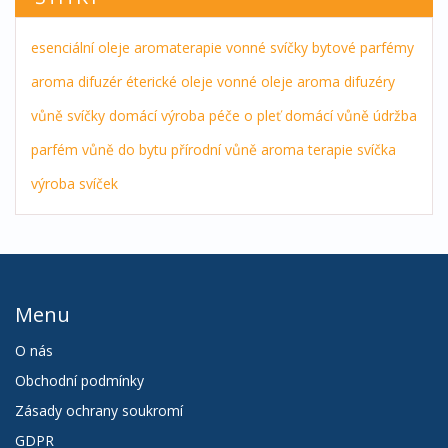
esenciální oleje
aromaterapie
vonné svíčky
bytové parfémy
aroma difuzér
éterické oleje
vonné oleje
aroma difuzéry
vůně
svíčky
domácí výroba
péče o pleť
domácí vůně
údržba
parfém
vůně do bytu
přírodní vůně
aroma terapie
svíčka
výroba svíček
Menu
O nás
Obchodní podmínky
Zásady ochrany soukromí
GDPR