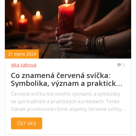
21 srpna 2024
Jitka Valtrová
0
Co znamená červená svíčka:
Symbolika, význam a praktické
tipy
Červená svíčka má mnoho významů a symboliky
ve spirituálních a praktických kontextech. Tento
článek prozkoumá různé aspekty červené svíčky,
včetně její historie, symbolického významu,
ČÍST VÍCE
použití v různých rituálech a praktické tipy pro její
správné použití. Zjistěte, jak může červená svíčka