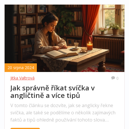
ovlivnit váš život a jak ji začlenit do své duchovní
praxe.
20 srpna 2024
Jitka Valtrová
0
Jak správně říkat svíčka v
angličtině a více tipů
V tomto článku se dozvíte, jak se anglicky řekne
svíčka, ale také se podělíme o několik zajímavých
faktů a tipů ohledně používání tohoto slova.
Seznámíte se s větnými strukturami, synonymy a