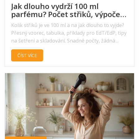
Jak dlouho vydrží 100 ml
parfému? Počet střiků, výpočet
a tipy
Kolik střiků je ve 100 ml a na jak dlouho to vyjde?
Přesný vzorec, tabulka, příklady pro EdT/EdP, tipy
na šetření a skladování. Snadné počty, žádná
magie.
ČÍST VÍCE