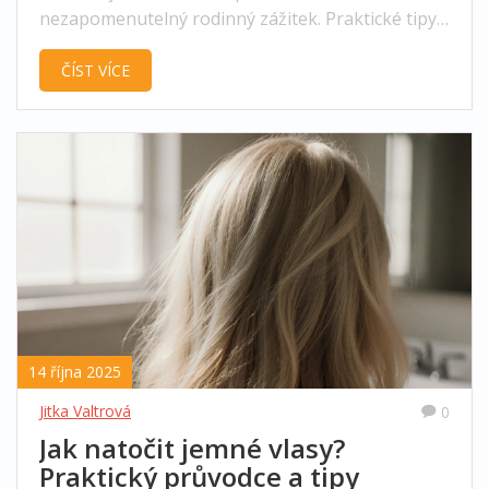
nezapomenutelný rodinný zážitek. Praktické tipy
na vonné svíčky a bezpečnost.
ČÍST VÍCE
14 října 2025
Jitka Valtrová
0
Jak natočit jemné vlasy?
Praktický průvodce a tipy