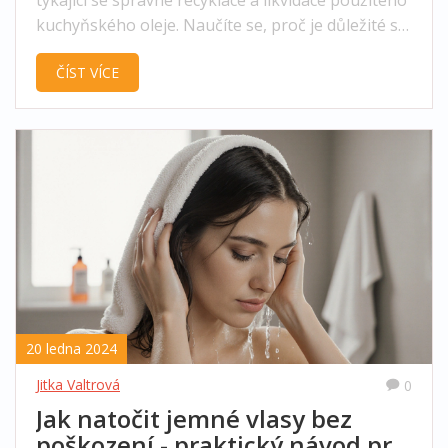
týkající se správné recyklace a likvidace použitého
kuchyňského oleje. Naučíte se, proč je důležité se
starým olejem nakládat správně a jaký dopad má
ČÍST VÍCE
na životní prostředí a ekologii. Dále získáte
praktické návody na opětovné využití oleje a tipy,
kam s ním, pokud už není vhodný k další
konzumaci.
20 ledna 2024
Jitka Valtrová
0
Jak natočit jemné vlasy bez
poškození - praktický návod pro