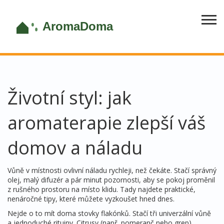
Životní styl: jak
aromaterapie zlepší váš
domov a náladu
Vůně v místnosti ovlivní náladu rychleji, než čekáte. Stačí správný
olej, malý difuzér a pár minut pozornosti, aby se pokoj proměnil
z rušného prostoru na místo klidu. Tady najdete praktické,
nenáročné tipy, které můžete vyzkoušet hned dnes.
Nejde o to mít doma stovky flakónků. Stačí tři univerzální vůně
a jednoduché rituiny. Citrusy (např. pomeranč nebo grep)