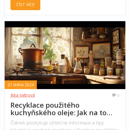
ČÍST VÍCE
významy, které vám pomohou lépe pochopit a
použít toto slovo v angličtině.
21 ledna 2024
Jitka Valtrová
0
Recyklace použitého
kuchyňského oleje: Jak na to
správně
Článek poskytuje užitečné informace a tipy