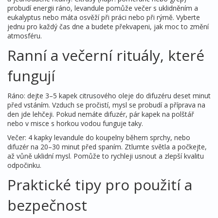
probudí energii ráno, levandule pomůže večer s uklidněním a
eukalyptus nebo máta osvěží při práci nebo při rýmě. Vyberte
jednu pro každý čas dne a budete překvapeni, jak moc to změní
atmosféru.
Ranní a večerní rituály, které
fungují
Ráno: dejte 3–5 kapek citrusového oleje do difuzéru deset minut
před vstáním. Vzduch se pročistí, mysl se probudí a příprava na
den jde lehčeji. Pokud nemáte difuzér, pár kapek na polštář
nebo v misce s horkou vodou funguje taky.
Večer: 4 kapky levandule do koupelny během sprchy, nebo
difuzér na 20–30 minut před spaním. Ztlumte světla a počkejte,
až vůně uklidní mysl. Pomůže to rychleji usnout a zlepší kvalitu
odpočinku.
Praktické tipy pro použití a
bezpečnost