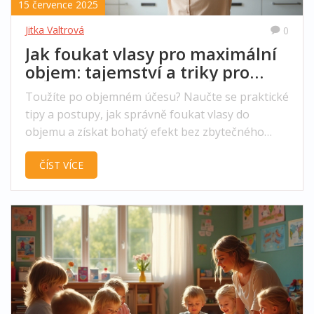
15 července 2025
Jitka Valtrová
0
Jak foukat vlasy pro maximální
objem: tajemství a triky pro
bohatý účes
Toužíte po objemném účesu? Naučte se praktické
tipy a postupy, jak správně foukat vlasy do
objemu a získat bohatý efekt bez zbytečného
zatížení.
ČÍST VÍCE