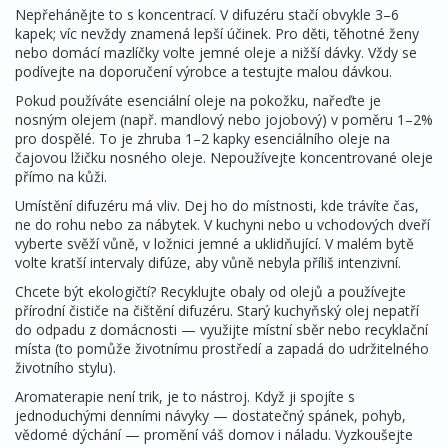
Nepřehánějte to s koncentrací. V difuzéru stačí obvykle 3–6
kapek; víc nevždy znamená lepší účinek. Pro děti, těhotné ženy
nebo domácí mazlíčky volte jemné oleje a nižší dávky. Vždy se
podívejte na doporučení výrobce a testujte malou dávkou.
Pokud používáte esenciální oleje na pokožku, nařeďte je
nosným olejem (např. mandlový nebo jojobový) v poměru 1–2%
pro dospělé. To je zhruba 1–2 kapky esenciálního oleje na
čajovou lžičku nosného oleje. Nepoužívejte koncentrované oleje
přímo na kůži.
Umístění difuzéru má vliv. Dej ho do místnosti, kde trávíte čas,
ne do rohu nebo za nábytek. V kuchyni nebo u vchodových dveří
vyberte svěží vůně, v ložnici jemné a uklidňující. V malém bytě
volte kratší intervaly difúze, aby vůně nebyla příliš intenzivní.
Chcete být ekologičtí? Recyklujte obaly od olejů a používejte
přírodní čističe na čištění difuzéru. Starý kuchyňský olej nepatří
do odpadu z domácnosti — využijte místní sběr nebo recyklační
místa (to pomůže životnímu prostředí a zapadá do udržitelného
životního stylu).
Aromaterapie není trik, je to nástroj. Když ji spojíte s
jednoduchými denními návyky — dostatečný spánek, pohyb,
vědomé dýchání — promění váš domov i náladu. Vyzkoušejte