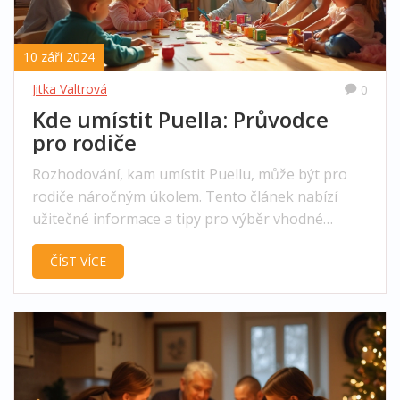
10 září 2024
Jitka Valtrová
0
Kde umístit Puella: Průvodce
pro rodiče
Rozhodování, kam umístit Puellu, může být pro
rodiče náročným úkolem. Tento článek nabízí
užitečné informace a tipy pro výběr vhodné
školky, které mohou rodičům usnadnit tento
ČÍST VÍCE
proces. Přináší fakta o různých typech školek,
jejich výhodách a nevýhodách, a na co si dát pozor
při výběru.