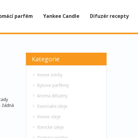
omácí parfém
Yankee Candle
Difuzér recepty
Kategorie
Vonne svicky
Bytove parfémy
Aroma difuzery
tady
 – žádná
Esencialni oleje
Vonne oleje
Etericke oleje
Domaci vyroba