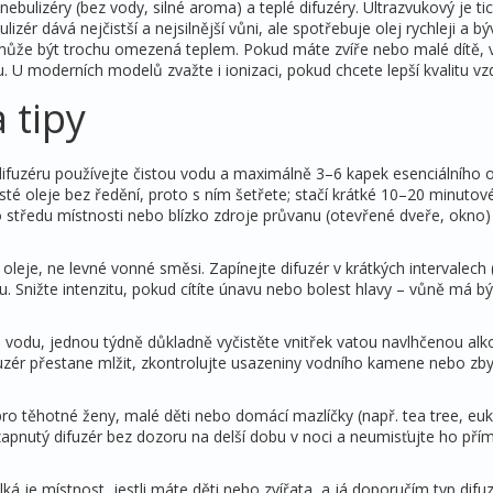
nebulizéry (bez vody, silné aroma) a teplé difuzéry. Ultrazvukový je ti
zér dává nejčistší a nejsilnější vůni, ale spotřebuje olej rychleji a bý
ě může být trochu omezená teplem. Pokud máte zvíře nebo malé dítě, 
 U moderních modelů zvažte i ionizaci, pokud chcete lepší kvalitu vz
 tipy
difuzéru používejte čistou vodu a maximálně 3–6 kapek esenciálního o
sté oleje bez ředění, proto s ním šetřete; stačí krátké 10–20 minutov
do středu místnosti nebo blízko zdroje průvanu (otevřené dveře, okno)
 oleje, ne levné vonné směsi. Zapínejte difuzér v krátkých intervalech 
 Snižte intenzitu, pokud cítíte únavu nebo bolest hlavy – vůně má bý
te vodu, jednou týdně důkladně vyčistěte vnitřek vatou navlhčenou al
zér přestane mlžit, zkontrolujte usazeniny vodního kamene nebo zby
ro těhotné ženy, malé děti nebo domácí mazlíčky (např. tea tree, euk
apnutý difuzér bez dozoru na delší dobu v noci a neumisťujte ho pří
ká je místnost, jestli máte děti nebo zvířata, a já doporučím typ difu