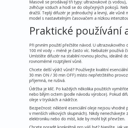
Masově se prodávají tři typy: ultrazvukové (s vodou), 
zvlhčuje vzduch a hodí se do obyčejných pokojů. Nebuli
dražší. Teplý difuzér je jednoduchý a levný, ale vůn
model s nastavitelným časovačem a nízkou intenzitou.
Praktické používání a
Při prvním použití přečtěte návod. U ultrazvukového 
100 ml vody – méně je často víc. Nebulizér používá či
Umístěte difuzér na stabilní rovnou plochu, ideálně 
rovnoměrné rozptýlení vůně.
Chcete delší výdrž vůně? Používejte kvalitní esenciální
30 min ON / 30 min OFF) místo nepřetržitého provozu.
příjemná, ne rušivá.
Údržba je klíč. Po každých několika použitích vyměň
nebo bílým octem (podle návodu výrobce). Pokud difu
oleje v tryskách a nádržce.
Bezpečnost: některé esenciální oleje nejsou vhodné p
v menších věkových skupinách). Nikdy nenechávejte z
elektroniku nebo do míst, kde by mohl být převržen.
Chcete poradit konkrétně pro váš byt? Napište, jak vel