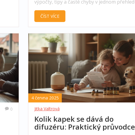
výpočty, tipy a časté chyby v jednom přehled
ČÍST VÍCE
4 června 2025
Jitka Valtrová
0
Kolik kapek se dává do
difuzéru: Praktický průvodce
voňavým světem