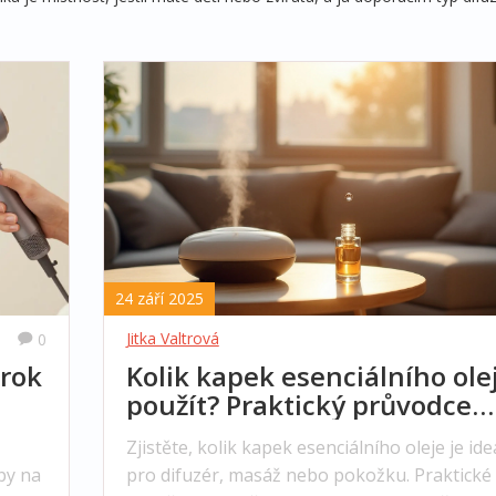
24 září 2025
Jitka Valtrová
0
Krok
Kolik kapek esenciálního ole
použít? Praktický průvodce
dávkováním
Zjistěte, kolik kapek esenciálního oleje je ide
ipy na
pro difuzér, masáž nebo pokožku. Praktické