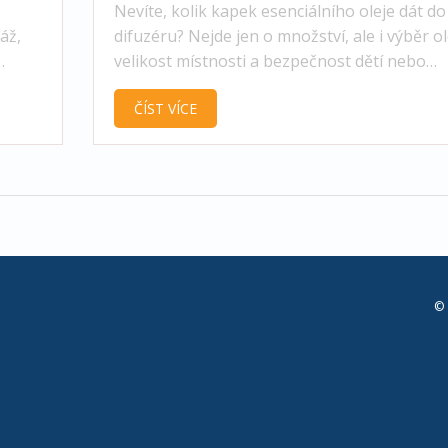
Nevíte, kolik kapek esenciálního oleje dát do
áž,
difuzéru? Nejde jen o množství, ale i výběr ol
velikost místnosti a bezpečnost dětí nebo
domácích mazlíčků. Článek poradí, jak najít
ČÍST VÍCE
správné dávkování a vyhnout se typickým
chybám. Čekají vás i tipy, jak kombinovat vů
jak dlouhou difuzér pustit. Zjistíte, co ovlivňu
intenzitu i trvanlivost vůně v bytě.
© 