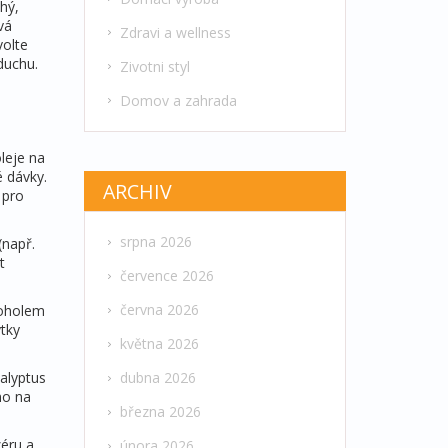
chý,
vá
Zdravi a wellness
volte
duchu.
Zivotni styl
Domov a zahrada
leje na
é dávky.
ARCHIV
 pro
srpna 2026
(např.
t
července 2026
června 2026
koholem
tky
května 2026
alyptus
dubna 2026
mo na
března 2026
zéru a
února 2026