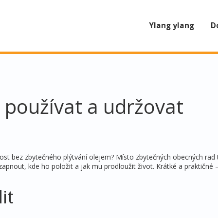
Ylang ylang
D
, používat a udržovat
tnost bez zbytečného plýtvání olejem? Místo zbytečných obecných rad 
o zapnout, kde ho položit a jak mu prodloužit život. Krátké a praktičné
it