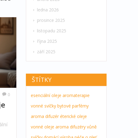
ledna 2026
prosince 2025
listopadu 2025
října 2025
září 2025
ŠTÍTKY
0
esenciální oleje
aromaterapie
je
vonné svíčky
bytové parfémy
aroma difuzér
éterické oleje
ální
vonné oleje
aroma difuzéry
vůně
svíčky
domácí výroba
péče o pleť