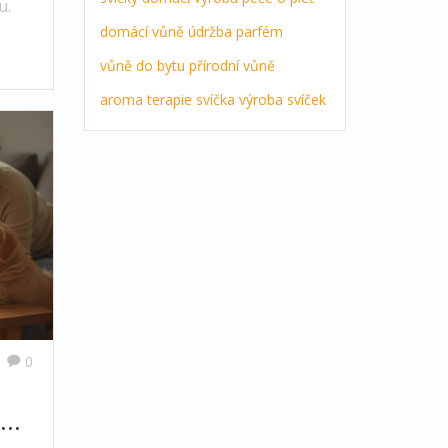
u.
domácí vůně
údržba
parfém
vůně do bytu
přírodní vůně
aroma terapie
svíčka
výroba svíček
0