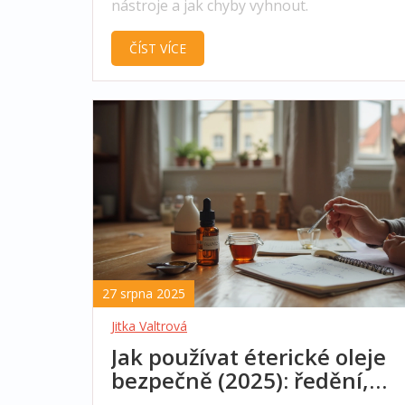
nástroje a jak chyby vyhnout.
ČÍST VÍCE
27 srpna 2025
Jitka Valtrová
Jak používat éterické oleje
bezpečně (2025): ředění,
difuzér, tipy a recepty