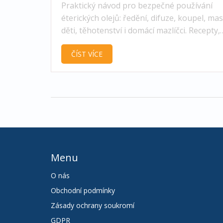
Praktický návod pro bezpečné používání
éterických olejů: ředění, difuze, koupel, mas
děti, těhotenství i domácí mazlíčci. Recepty,
tabulky a časté chyby.
ČÍST VÍCE
Menu
O nás
Obchodní podmínky
Zásady ochrany soukromí
GDPR