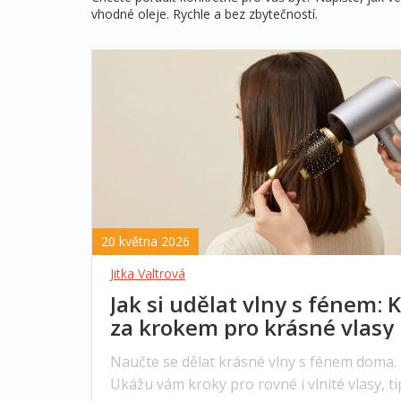
vhodné oleje. Rychle a bez zbytečností.
20 května 2026
Jitka Valtrová
Jak si udělat vlny s fénem: 
za krokem pro krásné vlasy
Naučte se dělat krásné vlny s fénem doma.
Ukážu vám kroky pro rovné i vlnité vlasy, t