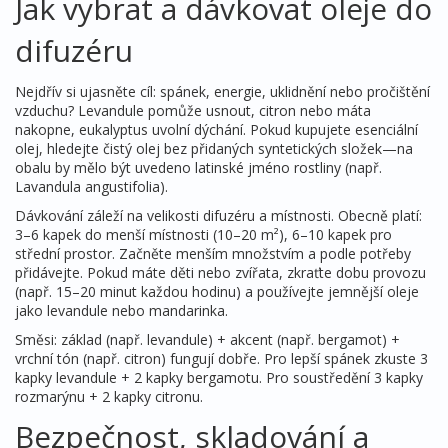
Jak vybrat a dávkovat oleje do
difuzéru
Nejdřív si ujasněte cíl: spánek, energie, uklidnění nebo pročištění
vzduchu? Levandule pomůže usnout, citron nebo máta
nakopne, eukalyptus uvolní dýchání. Pokud kupujete esenciální
olej, hledejte čistý olej bez přidaných syntetických složek—na
obalu by mělo být uvedeno latinské jméno rostliny (např.
Lavandula angustifolia).
Dávkování záleží na velikosti difuzéru a místnosti. Obecně platí:
3–6 kapek do menší místnosti (10–20 m²), 6–10 kapek pro
střední prostor. Začněte menším množstvím a podle potřeby
přidávejte. Pokud máte děti nebo zvířata, zkraťte dobu provozu
(např. 15–20 minut každou hodinu) a používejte jemnější oleje
jako levandule nebo mandarinka.
Směsi: základ (např. levandule) + akcent (např. bergamot) +
vrchní tón (např. citron) fungují dobře. Pro lepší spánek zkuste 3
kapky levandule + 2 kapky bergamotu. Pro soustředění 3 kapky
rozmarýnu + 2 kapky citronu.
Bezpečnost, skladování a