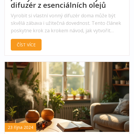
difuzér z esenciálních olejů
Vyrobit si vlastní vonný difuzér doma může být
skvělá zábava i užitečná dovednost. Tento článek
poskytne krok za krokem návod, jak vytvořit
účinný difuzér pomocí přírodních esenciálních
ČÍST VÍCE
olejů a jednoduchých pomůcek. Od výběru
správných ingrediencí až po tipy na kombinace
vůní, tento průvodce vám pomůže vytvořit
příjemnou atmosféru ve vašem domově. Navíc se
dozvíte o zajímavých faktech o vůních, které
mohou pozitivně ovlivnit vaši náladu a zdraví.
23 října 2024