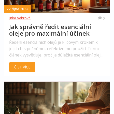
22 října 2024
Jitka Valtrová
0
Jak správně ředit esenciální
oleje pro maximální účinek
Ředění esenciálních olejů je klíčovým krokem k
jejich bezpečnému a efektivnímu použití. Tento
článek vysvětluje, proč je důležité esenciální oleje
ředit, a nabízí praktické tipy na správný poměr
ČÍST VÍCE
ředění. Zjistíte, jaké oleje použít jako nosné a jak
odlišné koncentrace ovlivňují aplikaci na pokožku
či v aromaterapii. Vydejte se s námi na cestu,
která vás naučí, jak maximálně využít sílu
přírodních esencí.