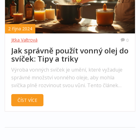
2 října 2024
Jitka Valtrová
0
Jak správně použít vonný olej do
svíček: Tipy a triky
Výroba vonných svíček je umění, které vyžaduje
správné množství vonného oleje, aby mohla
svíčka plně rozvinout svou vůni. Tento článek
poskytuje praktické tipy, jak správně dávkovat
ČÍST VÍCE
vonný olej do svíček. Také se dozvíte, jaké oleje
jsou nejvhodnější a proč je důležité dodržet
správný postup.