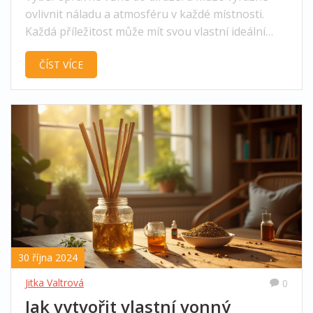
ovlivnit náladu a atmosféru v každé místnosti.
Každá příležitost může mít svou vlastní ideální
vůni, která pomůže vytvořit požadovaný efekt - ať
ČÍST VÍCE
už jde o relaxaci, soustředění, nebo osvěžení.
Tento článek nabízí praktické tipy, jak vybrat tu
pravou vůni podle vašich potřeb a příležitostí.
Navíc se dozvíte zajímavosti o esenciálních olejích
a jejich účincích.
30 října 2024
Jitka Valtrová
0
Jak vytvořit vlastní vonný