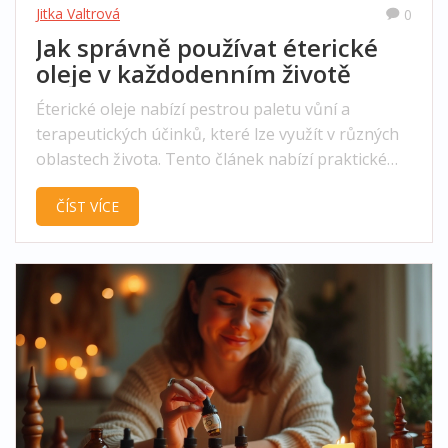
Jitka Valtrová
0
Jak správně používat éterické
oleje v každodenním životě
Éterické oleje nabízí pestrou paletu vůní a
terapeutických účinků, které lze využít v různých
oblastech života. Tento článek nabízí praktické
tipy, do čeho všeho můžete oleje nakapat a jak
ČÍST VÍCE
tím obohatit svůj život. Ponoříme se do světa vůní
a odhalíme způsoby, jak jejich sílu využívat pro
vylepšení atmosféry doma, pro péči o tělo či pro
zlepšení nálady. Dále se zaměříme na to, jak
správně kombinovat různé esenciální oleje a na
co si dát pozor při jejich používání.