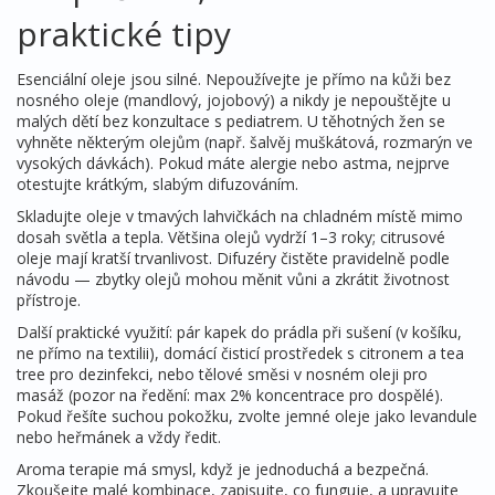
praktické tipy
Esenciální oleje jsou silné. Nepoužívejte je přímo na kůži bez
nosného oleje (mandlový, jojobový) a nikdy je nepouštějte u
malých dětí bez konzultace s pediatrem. U těhotných žen se
vyhněte některým olejům (např. šalvěj muškátová, rozmarýn ve
vysokých dávkách). Pokud máte alergie nebo astma, nejprve
otestujte krátkým, slabým difuzováním.
Skladujte oleje v tmavých lahvičkách na chladném místě mimo
dosah světla a tepla. Většina olejů vydrží 1–3 roky; citrusové
oleje mají kratší trvanlivost. Difuzéry čistěte pravidelně podle
návodu — zbytky olejů mohou měnit vůni a zkrátit životnost
přístroje.
Další praktické využití: pár kapek do prádla při sušení (v košíku,
ne přímo na textilii), domácí čisticí prostředek s citronem a tea
tree pro dezinfekci, nebo tělové směsi v nosném oleji pro
masáž (pozor na ředění: max 2% koncentrace pro dospělé).
Pokud řešíte suchou pokožku, zvolte jemné oleje jako levandule
nebo heřmánek a vždy ředit.
Aroma terapie má smysl, když je jednoduchá a bezpečná.
Zkoušejte malé kombinace, zapisujte, co funguje, a upravujte