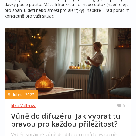
dávky podle pocitu. Máte-li konkrétní cíl nebo dotaz (např. oleje
pro spaní u dětí nebo směsi pro alergiky), napište—rád poradím
konkrétně pro vaši situaci.
8 dubna 2025
Jitka Valtrová
0
Vůně do difuzéru: Jak vybrat tu
pravou pro každou příležitost?
Výběr správné vůně do difuzéru může výrazně