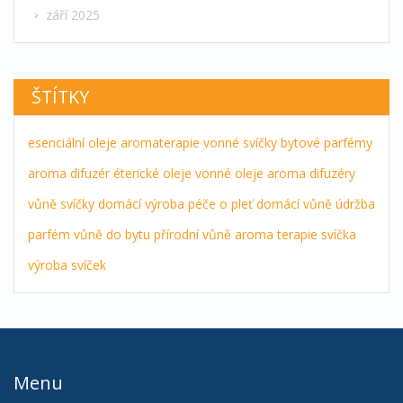
září 2025
ŠTÍTKY
esenciální oleje
aromaterapie
vonné svíčky
bytové parfémy
aroma difuzér
éterické oleje
vonné oleje
aroma difuzéry
vůně
svíčky
domácí výroba
péče o pleť
domácí vůně
údržba
parfém
vůně do bytu
přírodní vůně
aroma terapie
svíčka
výroba svíček
Menu