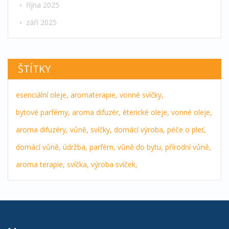
října 2025
září 2025
ŠTÍTKY
esenciální oleje,
aromaterapie,
vonné svíčky,
bytové parfémy,
aroma difuzér,
éterické oleje,
vonné oleje,
aroma difuzéry,
vůně,
svíčky,
domácí výroba,
péče o pleť,
domácí vůně,
údržba,
parfém,
vůně do bytu,
přírodní vůně,
aroma terapie,
svíčka,
výroba svíček,