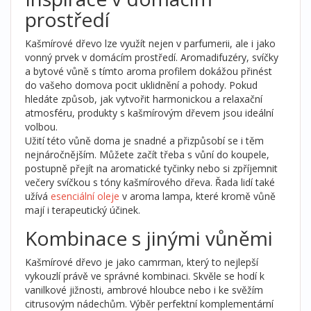
prostředí
Kašmírové dřevo lze využít nejen v parfumerii, ale i jako
vonný prvek v domácím prostředí. Aromadifuzéry, svíčky
a bytové vůně s tímto aroma profilem dokážou přinést
do vašeho domova pocit uklidnění a pohody. Pokud
hledáte způsob, jak vytvořit harmonickou a relaxační
atmosféru, produkty s kašmírovým dřevem jsou ideální
volbou.
Užití této vůně doma je snadné a přizpůsobí se i těm
nejnáročnějším. Můžete začít třeba s vůní do koupele,
postupně přejít na aromatické tyčinky nebo si zpříjemnit
večery svíčkou s tóny kašmírového dřeva. Řada lidí také
užívá
esenciální oleje
v aroma lampa, které kromě vůně
mají i terapeutický účinek.
Kombinace s jinými vůněmi
Kašmírové dřevo je jako camrman, který to nejlepší
vykouzlí právě ve správné kombinaci. Skvěle se hodí k
vanilkové jižnosti, ambrové hloubce nebo i ke svěžím
citrusovým nádechům. Výběr perfektní komplementární