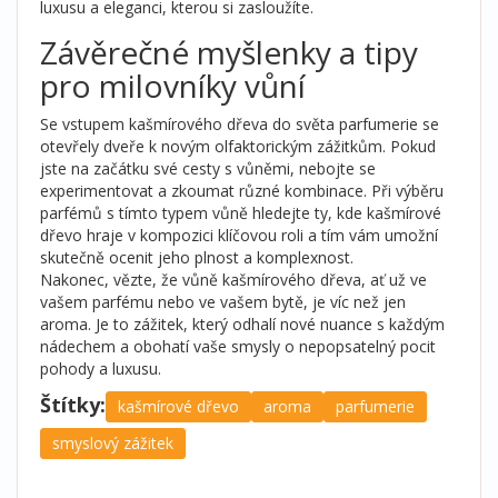
luxusu a eleganci, kterou si zasloužíte.
Závěrečné myšlenky a tipy
pro milovníky vůní
Se vstupem kašmírového dřeva do světa parfumerie se
otevřely dveře k novým olfaktorickým zážitkům. Pokud
jste na začátku své cesty s vůněmi, nebojte se
experimentovat a zkoumat různé kombinace. Při výběru
parfémů s tímto typem vůně hledejte ty, kde kašmírové
dřevo hraje v kompozici klíčovou roli a tím vám umožní
skutečně ocenit jeho plnost a komplexnost.
Nakonec, vězte, že vůně kašmírového dřeva, ať už ve
vašem parfému nebo ve vašem bytě, je víc než jen
aroma. Je to zážitek, který odhalí nové nuance s každým
nádechem a obohatí vaše smysly o nepopsatelný pocit
pohody a luxusu.
Štítky:
kašmírové dřevo
aroma
parfumerie
smyslový zážitek