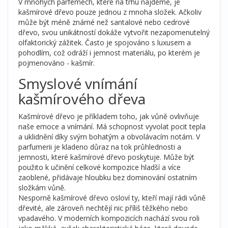
V mnohých parfémech, které na trhu najdeme, je
kašmírové dřevo pouze jednou z mnoha složek. Ačkoliv
může být méně známé než santalové nebo cedrové
dřevo, svou unikátností dokáže vytvořit nezapomenutelný
olfaktorický zážitek. Často je spojováno s luxusem a
pohodlím, což odráží i jemnost materiálu, po kterém je
pojmenováno - kašmír.
Smyslové vnímání
kašmírového dřeva
Kašmírové dřevo je příkladem toho, jak vůně ovlivňuje
naše emoce a vnímání. Má schopnost vyvolat pocit tepla
a uklidnění díky svým bohatým a obvolávacím notám. V
parfumerii je kladeno důraz na tok průhlednosti a
jemnosti, které kašmírové dřevo poskytuje. Může být
použito k učinění celkové kompozice hladší a více
zaoblené, přidávaje hloubku bez dominování ostatním
složkám vůně.
Nesporně kašmírové dřevo osloví ty, kteří mají rádi vůně
dřevité, ale zároveň nechtějí nic příliš těžkého nebo
vpadavého. V moderních kompozicích nachází svou roli