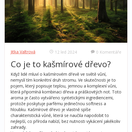
Jitka Valtrová
12 led 2024
0 Komentáře
Co je to kašmírové dřevo?
Když lidé mluví o kašmírovém dřevě ve světě vůní,
nemyslí tím konkrétní druh stromu. Ve skutečnosti je to
pojem, který popisuje teplou, jemnou a komplexní vůni,
která připomíná kombinaci dřeva a práškovitých not. Toto
aroma je často vytvářeno syntetickými ingrediencemi,
protože poskytuje parfému jedinečnou softness a
hloubku. Kašmírové dřevo je vlastně spíše
charakteristická vůně, která se naučila napodobit to
nejlepší, co příroda nabízí, bez nutnosti vykácení jakékoliv
zahrady.