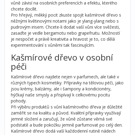
vůně závisí na osobních preferencích a efektu, kterého
chcete docílit.
Pro hřejivý, měkký pocit zkuste spojit kašmírové dřevo s
něžnými květinovými notami jako je ylang-ylang nebo s
pudrovým irisem. Chcete-li dodat vaší vůni více svěžesti,
zasaďte je vedle bergamotu nebo grapefruitu. Možností
je nespočet a právě kreativita a hravost je to, co dělá
experimentování s vůněmi tak fascinujícím.
Kašmírové dřevo v osobní
péči
Kašmírové dřevo najdete nejen v parfumech, ale také v
různých typech kosmetiky. Přípravky na tělovou péči, jako
jsou krémy, balzámy, ale i šampony a kondicionéry,
hýčkají naše smysly a přispívají k celkovému pocitu
pohody.
Při výběru produktů s vůní kašmírového dřeva je důležité
zaměřit se na kvalitu a původ. Kvalitní přípravky využívají
jemné složení a zaručují, že vůně zůstane věrná své
podstatě a bude pokožku jemně parfumovat po celý den.
Kašmírové dřevo dodá vaší každodenní rutině nádech