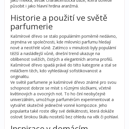
jako měkká, avšak charakteristická báze, která dovede
působit i jako hlavní hrdina aranžmá.
Historie a použití ve světě
parfumerie
Kašmírové dřevo se stalo populárním poměrně nedávno,
zejména ve společnosti, kde milovníci parfumu hledají
nové a neotřelé vůně. Zatímco v minulosti byly populární
těžší a nasládlejší vůně, dnešní trend ukazuje na
oblíbenost svěžích, čistých a elegantních aroma profilů.
Kašmírové dřevo spadá právě do této kategorie a stal se
miláčkem těch, kdo vyhledávají sofistikovanost a
originalitu.
Ve světě parfumerie je kašmírové dřevo známé pro svou
schopnost dobrze se mísit s různými složkami, včetně
květinových a ovocných not. To ho činí neobyčejně
univerzálním, umožňuje parfumérům experimentovat a
vytvářet skutečně jedinečné vonné kompozice. Jeho
popularita také roste díky své delikátnosti, která dokáže
oslovit širokou škálu nositelů bez ohledu na věk či pohlaví.
Inspirace v domácím