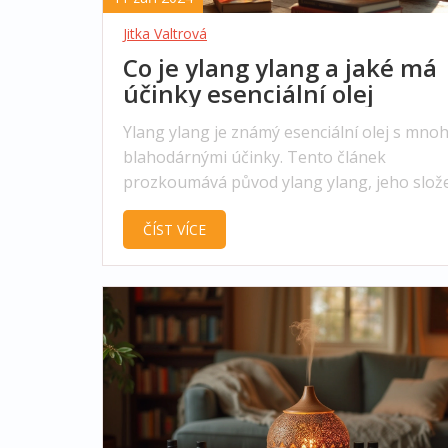
Jitka Valtrová
Co je ylang ylang a jaké má
účinky esenciální olej
Ylang ylang je známý esenciální olej s mno
blahodárnými účinky. Tento článek
prozkoumává původ ylang ylang, jeho slože
zdravotní výhody, včetně tipů, jak jej použív
ČÍST VÍCE
každodenním životě. Naučíte se také zajím
fakta o tomto aromatickém oleji a praktick
pro jeho bezpečné použití.