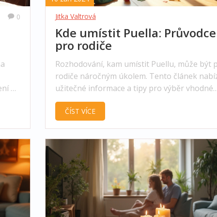
Jitka Valtrová
0
Kde umístit Puella: Průvodce
pro rodiče
ha
Rozhodování, kam umístit Puellu, může být 
rodiče náročným úkolem. Tento článek nabíz
ní a
užitečné informace a tipy pro výběr vhodné
at v
školky, které mohou rodičům usnadnit tent
ČÍST VÍCE
avá
proces. Přináší fakta o různých typech škole
é rady
jejich výhodách a nevýhodách, a na co si dát
pozor při výběru.