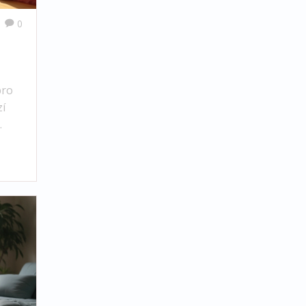
0
pro
í
o
k,