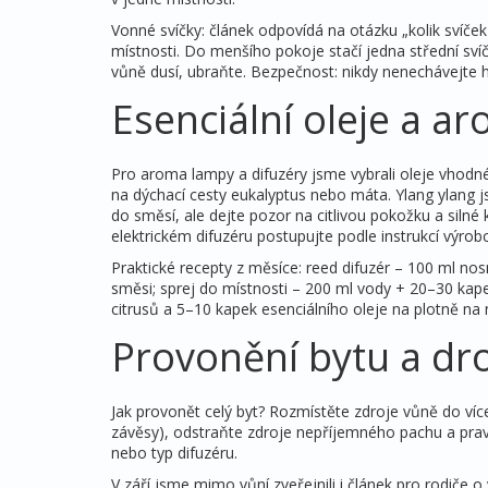
Vonné svíčky: článek odpovídá na otázku „kolik svíček 
místnosti. Do menšího pokoje stačí jedna střední sví
vůně dusí, ubraňte. Bezpečnost: nikdy nenechávejte 
Esenciální oleje a a
Pro aroma lampy a difuzéry jsme vybrali oleje vhodné
na dýchací cesty eukalyptus nebo máta. Ylang ylang js
do směsí, ale dejte pozor na citlivou pokožku a siln
elektrickém difuzéru postupujte podle instrukcí výrob
Praktické recepty z měsíce: reed difuzér – 100 ml no
směsi; sprej do místnosti – 200 ml vody + 20–30 kap
citrusů a 5–10 kapek esenciálního oleje na plotně na
Provonění bytu a d
Jak provonět celý byt? Rozmístěte zdroje vůně do více
závěsy), odstraňte zdroje nepříjemného pachu a prav
nebo typ difuzéru.
V září jsme mimo vůní zveřejnili i článek pro rodiče o 