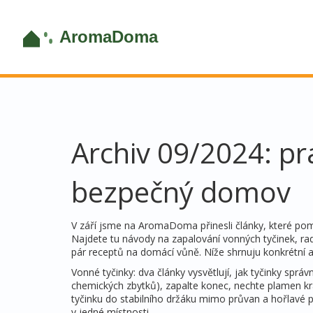
Archiv 09/2024: pr
bezpečný domov
V září jsme na AromaDoma přinesli články, které p
Najdete tu návody na zapalování vonných tyčinek, rady 
pár receptů na domácí vůně. Níže shrnuju konkrétní a 
Vonné tyčinky: dva články vysvětlují, jak tyčinky správn
chemických zbytků), zapalte konec, nechte plamen k
tyčinku do stabilního držáku mimo průvan a hořlavé p
v jedné místnosti.