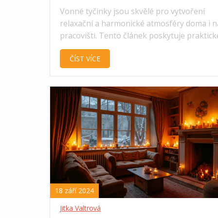
Vonné tyčinky jsou skvělé pro vytvoření
relaxační a harmonické atmosféry doma i n
pracovišti. Tento článek poskytuje praktick
rady, jak správně zapálit vonné tyčinky a
ČÍST VÍCE
maximalizovat jejich aroma a trvání. Naučít
také, jak vybrat kvalitní vonné tyčinky a ja
chybám se vyvarovat.
18 září 2024
Jitka Valtrová