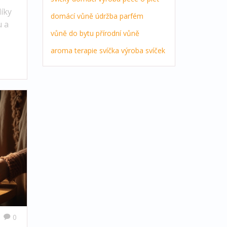
díky
domácí vůně
údržba
parfém
u a
vůně do bytu
přírodní vůně
aroma terapie
svíčka
výroba svíček
tne
e
ených
0