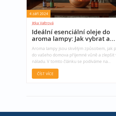
4 září 2024
Jitka Valtrová
Ideální esenciální oleje do
aroma lampy: Jak vybrat a
použít
Aroma lampy jsou skvělým způsobem, jak p
do vašeho domova příjemné vůně a zlepšit 
náladu. V tomto článku se podíváme na
esenciální oleje, které jsou vhodné pro použ
ČÍST VÍCE
aroma lampách, a také na to, jak je správně
použít. Dále se ponoříme do výhod a možn
varování týkajících se použití různých vůní.