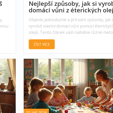
š
Nejlepší způsoby, jak si vyro
domácí vůni z éterických ole
y,
Objevte jednoduché a přírodní způsoby, jak s
emnou
vyrobit vlastní domácí vůni pomocí éterickýc
olejů. Tento článek vám nabídne různé meto
dy,
recepty, které vám pomohou vytvořit osvěžuj
ČÍST VÍCE
 jaké
a uklidňující atmosféru ve vašem domově.
vé
Naučte se, jak správně používat éterické ole
o
jak kombinovat různé vůně pro nejlepší efek
10 září 2024