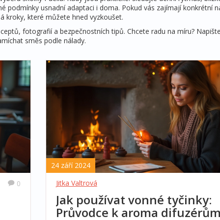
é podmínky usnadní adaptaci i doma. Pokud vás zajímají konkrétní n
 má kroky, které můžete hned vyzkoušet.
eceptů, fotografií a bezpečnostních tipů. Chcete radu na míru? Napište
amíchat směs podle nálady.
24 září 2024
Jitka Valtrová
0
Jak používat vonné tyčinky:
Průvodce k aroma difuzérů