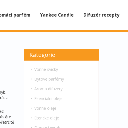
omácí parfém
Yankee Candle
Difuzér recepty
Kategorie
Vonne svicky
Bytove parfémy
Aroma difuzery
hyb.
át a i
Esencialni oleje
Vonne oleje
bez
ístěte
Etericke oleje
řetržitě
Domaci vyroba