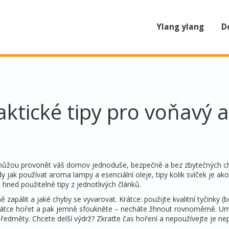
Ylang ylang
D
aktické tipy pro voňavý a
omůžou provonět váš domov jednoduše, bezpečně a bez zbytečných c
jak používat aroma lampy a esenciální oleje, tipy kolik svíček je akor
hned použitelné tipy z jednotlivých článků.
ě zapálit a jaké chyby se vyvarovat. Krátce: použijte kvalitní tyčinky (
rátce hořet a pak jemně sfoukněte – necháte žhnout rovnoměrně. Um
ředměty. Chcete delší výdrž? Zkraťte čas hoření a nepoužívejte je nep