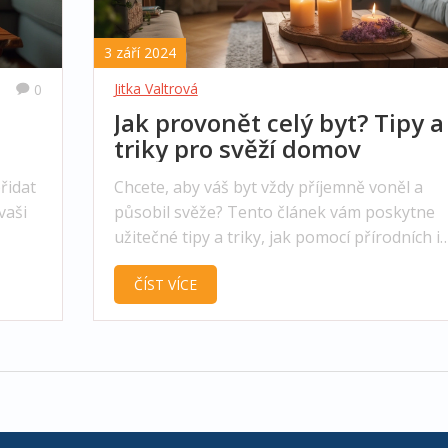
3 září 2024
Jitka Valtrová
0
Jak provonět celý byt? Tipy a
triky pro svěží domov
řidat
Chcete, aby váš byt vždy příjemně voněl a
vaši
působil svěže? Tento článek vám poskytne
užitečné tipy a triky, jak pomocí přírodních i
ití v
umělých prostředků provonět celý byt. Od
ČÍST VÍCE
aromatických svíček po domácí osvěžovače
ých
vzduchu, naučíte se, jak docílit harmonickéh
prostředí plného příjemné vůně.