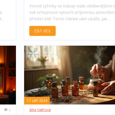
Vonné tyčinky se stávají stále oblíbenějšími 
a
své schopnosti vytvořit příjemnou atmosfér
é
přinést klid. Tento článek vám ukáže, jak
správně používat vonné tyčinky, jaké druhy
ČÍST VÍCE
e se
existují, jaké jsou jejich výhody, a také posky
kým
několik tipů na bezpečné používání. Navíc s
dozvíte něco málo o historii a tradicích spoj
s vonnými tyčinkami.
17 září 2024
Jitka Valtrová
0