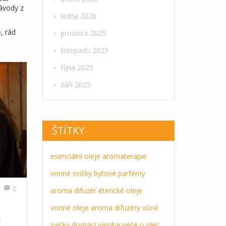
ávody z
ledna 2026
, rád
prosince 2025
listopadu 2025
října 2025
září 2025
ŠTÍTKY
esenciální oleje
aromaterapie
vonné svíčky
bytové parfémy
0
aroma difuzér
éterické oleje
vonné oleje
aroma difuzéry
vůně
m
svíčky
domácí výroba
péče o pleť