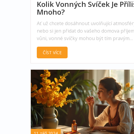
Kolik Vonných Svíček Je Příli
Mnoho?
Ať už chcete dosáhnout uvolňující atmosfér
nebo si jen přidat do vašeho domova příj
vůni, vonné svíčky mohou být tím pravým
pomocníkem. Tento článek přináší tipy a ra
ČÍST VÍCE
kolik svíček použít, jak je nejlépe rozložit a
další faktory zvažovat. Objevíte také zajíma
informace o tom, jaké vůně jsou vhodné pr
různé místnosti a příležitosti.
11 září 2024