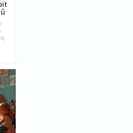
bit
jů
i
h
dy a
ící
je a
t.