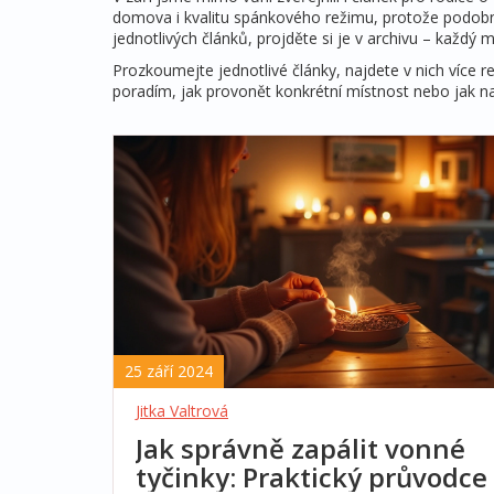
domova i kvalitu spánkového režimu, protože podobn
jednotlivých článků, projděte si je v archivu – každý
Prozkoumejte jednotlivé články, najdete v nich více r
poradím, jak provonět konkrétní místnost nebo jak n
25 září 2024
Jitka Valtrová
Jak správně zapálit vonné
tyčinky: Praktický průvodce