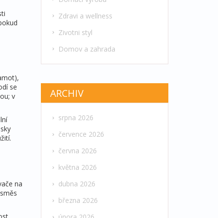
ti
Zdravi a wellness
 pokud
Zivotni styl
Domov a zahrada
amot),
odí se
ARCHIV
ou; v
srpna 2026
lní
usky
července 2026
ití.
června 2026
května 2026
ovače na
dubna 2026
e směs
března 2026
ost
února 2026