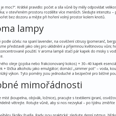
je moc?“. Krátké pravidlo: počet a síla vůně by měly odpovídat velikos
čka; v otevřeném prostoru rozdělte více menších. Sledujte intenzitu –
hořet bez dozoru a mějte při hoření volný prostor kolem knotů.
roma lampy
 podle účelu: na spaní lavender, na osvěžení citrusy (pomeranč, berg
me představili jako olej pro uklidnění a příjemnou květinovou vůni; h
é koncentrované použití. V aroma lampě stačí pár kapek do misky s vod
ce.
sného oleje (jojoba nebo frakcionovaný kokos) + 30–40 kapek esenciá
ek + lžička alkoholu jako emulgátor; domácí „simmer pot“ – voda, ko
 nízký výkon. Tyto poměry jsou jednoduché a bezpečné pro běžné použ
robné mimořádnosti
 míst (koupelna, obývák, ložnice), pracujte s textiliemi (praní, osvěž
idelně větrejte. Rotujte vůně, aby si nos nezvykal – po týdnu změňt
výběru školky Puella. Rady jsou praktické: sledujte denní rytmus, blízk