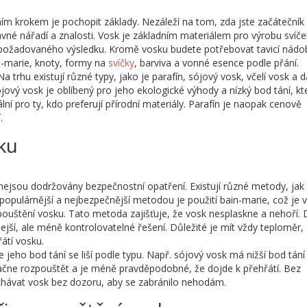
ním krokem je pochopit základy. Nezáleží na tom, zda jste začátečník
ávné nářadí a znalosti. Vosk je základním materiálem pro výrobu svíče
í požadovaného výsledku. Kromě vosku budete potřebovat tavicí nádo
in-marie, knoty, formy na
svíčky
, barviva a vonné esence podle přání.
a trhu existují různé typy, jako je parafín, sójový vosk, včelí vosk a da
ójový vosk je oblíbený pro jeho ekologické výhody a nízký bod tání, kt
ální pro ty, kdo preferují přírodní materiály. Parafín je naopak cenově
.
ku
jsou dodržovány bezpečnostní opatření. Existují různé metody, jak
opulárnější a nejbezpečnější metodou je použití bain-marie, což je 
uštění vosku. Tato metoda zajišťuje, že vosk nesplaskne a nehoří. D
lejší, ale méně kontrolovatelné řešení. Důležité je mít vždy teploměr,
řátí vosku.
jeho bod tání se liší podle typu. Např. sójový vosk má nižší bod tání
 začne rozpouštět a je méně pravděpodobné, že dojde k přehřátí. Bez
chávat vosk bez dozoru, aby se zabránilo nehodám.