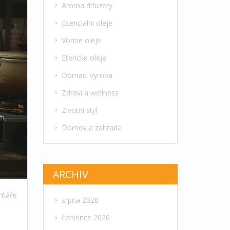
Aroma difuzery
Esencialni oleje
Vonne oleje
Etericke oleje
Domaci vyroba
Zdravi a wellness
Zivotni styl
Domov a zahrada
ARCHIV
ntáře
srpna 2026
července 2026