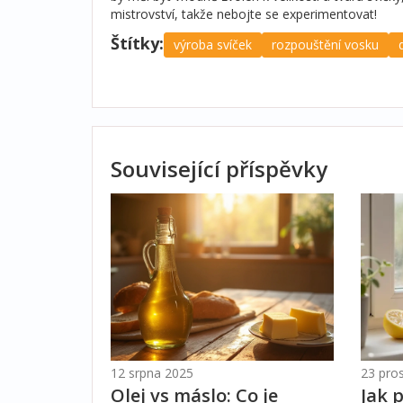
mistrovství, takže nebojte se experimentovat!
Štítky:
výroba svíček
rozpouštění vosku
Související příspěvky
12 srpna 2025
23 pro
Olej vs máslo: Co je
Jak 