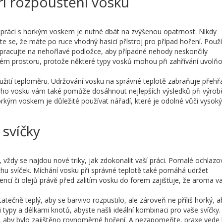
ři rozpouštění vosku
 práci s horkým voskem je nutné dbát na zvýšenou opatrnost. Nikdy
e se, že máte po ruce vhodný hasicí přístroj pro případ hoření. Použí
pracujte na nehořlavé podložce, aby případné nehody neskončily
ném prostoru, protože některé typy vosků mohou při zahřívání uvolň
ití teploměru. Udržování vosku na správné teplotě zabraňuje přehřá
eho vosku vám také pomůže dosáhnout nejlepších výsledků při výrob
orkým voskem je důležité používat nářadí, které je odolné vůči vysok
 svíčky
 vždy se najdou nové triky, jak zdokonalit vaší práci. Pomalé ochlazo
u svíček. Míchání vosku při správné teplotě také pomáhá udržet
encí či olejů právě před zalitím vosku do forem zajišťuje, že aroma v
tatečně teplý, aby se barvivo rozpustilo, ale zároveň ne příliš horký, a
typy a délkami knotů, abyste našli ideální kombinaci pro vaše svíčky.
ky, aby bylo zajištěno rovnoměrné hoření. A nezapomeňte, praxe vede 