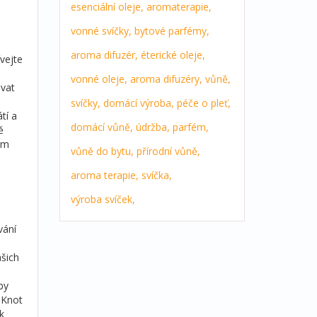
esenciální oleje,
aromaterapie,
vonné svíčky,
bytové parfémy,
aroma difuzér,
éterické oleje,
vejte
vonné oleje,
aroma difuzéry,
vůně,
ovat
svíčky,
domácí výroba,
péče o pleť,
tí a
domácí vůně,
údržba,
parfém,
ě
ým
vůně do bytu,
přírodní vůně,
aroma terapie,
svíčka,
výroba svíček,
vání
ašich
by
 Knot
k