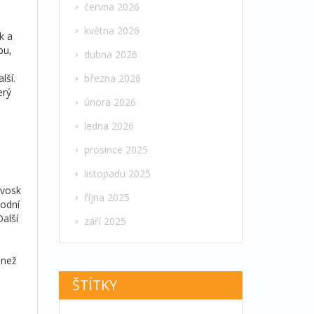
června 2026
května 2026
k a
bu,
dubna 2026
lší.
března 2026
erý
února 2026
ledna 2026
prosince 2025
listopadu 2025
 vosk
října 2025
vodní
alší
září 2025
 než
ŠTÍTKY