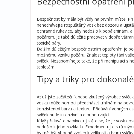
Bezpečnostní opatření p
Bezpečnost by měla být vždy na prvním místě. Při
nenechávejte rozpuštěný vosk bez dozoru a ujistět
ochranné rukavice, aby nedošlo k popáleninám, a 
požárem. Je také důležité pracovat v dobře větra
toxické páry.
Dalším důležitým bezpečnostním opatřením je použ
možnému vzniku požáru. Znalost teploty tání vaš
svíček. Nezapomínejte také, že při manipulaci s h
teplotám.
Tipy a triky pro dokonalé
Ať už jste začátečník nebo zkušený výrobce svíček,
vosku může pomoci předcházet trhlinám na povrch
konzistentní barvu a texturu. Přidávání vonných es
svíček bude intenzivní a dlouhotrvající.
Když přidáváte barvivo, ujistěte se, že je vosk dos
nedošlo k jeho rozkladu. Experimentujte s různými 
by měl být vhodně zvolen k velikosti a tvaru svíč