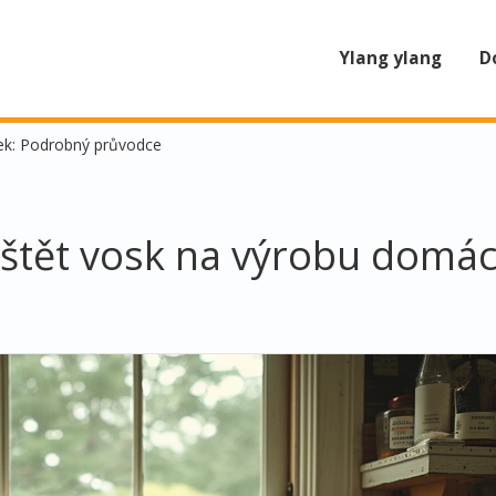
Ylang ylang
D
ček: Podrobný průvodce
štět vosk na výrobu domác