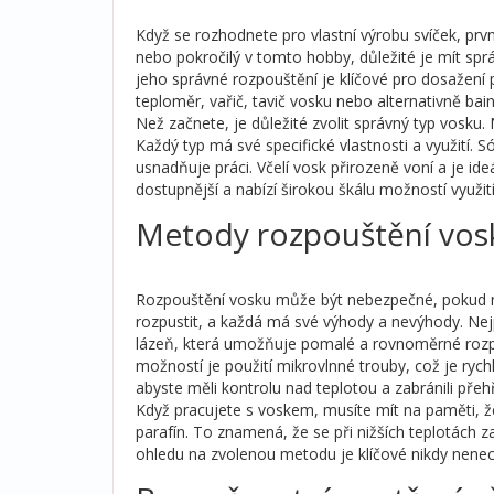
Když se rozhodnete pro vlastní výrobu svíček, prv
nebo pokročilý v tomto hobby, důležité je mít spr
jeho správné rozpouštění je klíčové pro dosažen
teploměr, vařič, tavič vosku nebo alternativně ba
Než začnete, je důležité zvolit správný typ vosku. N
Každý typ má své specifické vlastnosti a využití. S
usnadňuje práci. Včelí vosk přirozeně voní a je ide
dostupnější a nabízí širokou škálu možností využití
Metody rozpouštění vos
Rozpouštění vosku může být nebezpečné, pokud ne
rozpustit, a každá má své výhody a nevýhody. Nejp
lázeň, která umožňuje pomalé a rovnoměrné rozpo
možností je použití mikrovlnné trouby, což je rych
abyste měli kontrolu nad teplotou a zabránili přeh
Když pracujete s voskem, musíte mít na paměti, že 
parafín. To znamená, že se při nižších teplotách
ohledu na zvolenou metodu je klíčové nikdy nene