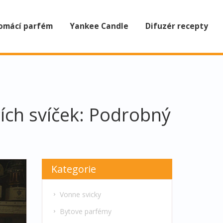
omácí parfém
Yankee Candle
Difuzér recepty
ích svíček: Podrobný
Kategorie
Vonne svicky
Bytove parfémy