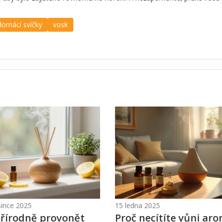
domácí svíčky
vosk
since 2025
15 ledna 2025
přírodně provonět
Proč necítíte vůni ar