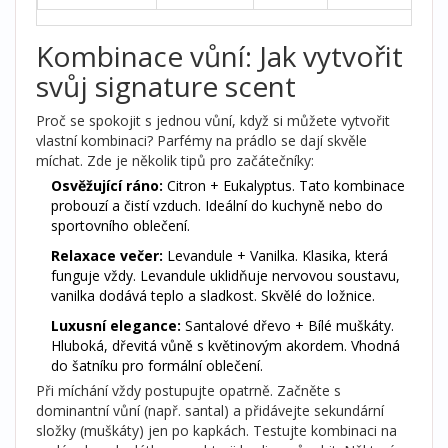
Kombinace vůní: Jak vytvořit
svůj signature scent
Proč se spokojit s jednou vůní, když si můžete vytvořit
vlastní kombinaci? Parfémy na prádlo se dají skvěle
míchat. Zde je několik tipů pro začátečníky:
Osvěžující ráno:
Citron + Eukalyptus. Tato kombinace
probouzí a čistí vzduch. Ideální do kuchyně nebo do
sportovního oblečení.
Relaxace večer:
Levandule + Vanilka. Klasika, která
funguje vždy. Levandule uklidňuje nervovou soustavu,
vanilka dodává teplo a sladkost. Skvělé do ložnice.
Luxusní elegance:
Santalové dřevo + Bílé muškáty.
Hluboká, dřevitá vůně s květinovým akordem. Vhodná
do šatníku pro formální oblečení.
Při míchání vždy postupujte opatrně. Začněte s
dominantní vůní (např. santal) a přidávejte sekundární
složky (muškáty) jen po kapkách. Testujte kombinaci na