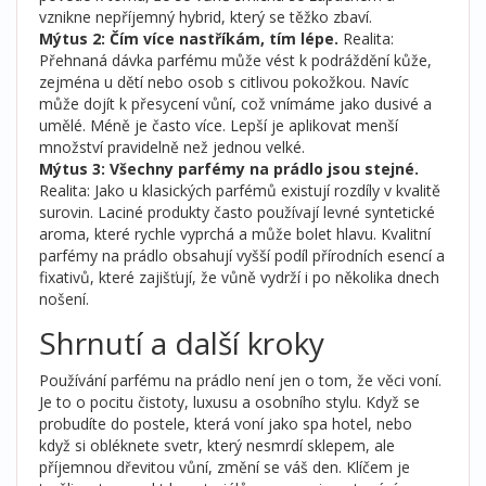
vznikne nepříjemný hybrid, který se těžko zbaví.
Mýtus 2: Čím více nastříkám, tím lépe.
Realita:
Přehnaná dávka parfému může vést k podráždění kůže,
zejména u dětí nebo osob s citlivou pokožkou. Navíc
může dojít k přesycení vůní, což vnímáme jako dusivé a
umělé. Méně je často více. Lepší je aplikovat menší
množství pravidelně než jednou velké.
Mýtus 3: Všechny parfémy na prádlo jsou stejné.
Realita: Jako u klasických parfémů existují rozdíly v kvalitě
surovin. Laciné produkty často používají levné syntetické
aroma, které rychle vyprchá a může bolet hlavu. Kvalitní
parfémy na prádlo obsahují vyšší podíl přírodních esencí a
fixativů, které zajišťují, že vůně vydrží i po několika dnech
nošení.
Shrnutí a další kroky
Používání parfému na prádlo není jen o tom, že věci voní.
Je to o pocitu čistoty, luxusu a osobního stylu. Když se
probudíte do postele, která voní jako spa hotel, nebo
když si obléknete svetr, který nesmrdí sklepem, ale
příjemnou dřevitou vůní, změní se váš den. Klíčem je