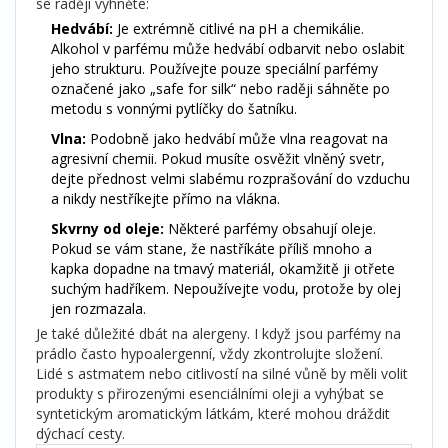
se raději vyhněte:
Hedvábí:
Je extrémně citlivé na pH a chemikálie.
Alkohol v parfému může hedvábí odbarvit nebo oslabit
jeho strukturu. Používejte pouze speciální parfémy
označené jako „safe for silk“ nebo raději sáhněte po
metodu s vonnými pytlíčky do šatníku.
Vlna:
Podobně jako hedvábí může vlna reagovat na
agresivní chemii. Pokud musíte osvěžit vlněný svetr,
dejte přednost velmi slabému rozprašování do vzduchu
a nikdy nestříkejte přímo na vlákna.
Skvrny od oleje:
Některé parfémy obsahují oleje.
Pokud se vám stane, že nastříkáte příliš mnoho a
kapka dopadne na tmavý materiál, okamžitě ji otřete
suchým hadříkem. Nepoužívejte vodu, protože by olej
jen rozmazala.
Je také důležité dbát na alergeny. I když jsou parfémy na
prádlo často hypoalergenní, vždy zkontrolujte složení.
Lidé s astmatem nebo citlivostí na silné vůně by měli volit
produkty s přirozenými esenciálními oleji a vyhýbat se
syntetickým aromatickým látkám, které mohou dráždit
dýchací cesty.