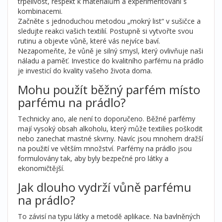
trpělivost, respekt k materiálům a experimentování s
kombinacemi.
Začněte s jednoduchou metodou „mokrý list“ v sušičce a
sledujte reakci vašich textilií. Postupně si vytvořte svou
rutinu a objevte vůně, které vás nejvíce baví.
Nezapomeňte, že vůně je silný smysl, který ovlivňuje naši
náladu a paměť. Investice do kvalitního parfému na prádlo
je investicí do kvality vašeho života doma.
Mohu použít běžný parfém místo
parfému na prádlo?
Technicky ano, ale není to doporučeno. Běžné parfémy
mají vysoký obsah alkoholu, který může textilies poškodit
nebo zanechat mastné skvrny. Navíc jsou mnohem dražší
na použití ve větším množství. Parfémy na prádlo jsou
formulovány tak, aby byly bezpečné pro látky a
ekonomičtější.
Jak dlouho vydrží vůně parfému
na prádlo?
To závisí na typu látky a metodě aplikace. Na bavlněných