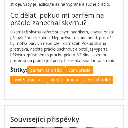
stroje. Vždy jej aplikujte až na vyprané a suché prádlo.
Co dělat, pokud mi parfém na
prádlo zanechal skvrnu?
Okamžitě skvrnu otřete suchým hadříkem, abyste odsáli
přebytečnou tekutinu. Nepoužívejte vodu hned, protože
by mohla barvivo nebo olej rozmazat. Pokud skvrna
přetrvává, nechte prádlo uschnout a poté jej vyperte
běžným způsobem s pracím gelem. Většina skvrn od
parfémů na prádlo jde při rychlé reakci snadno odstranit.
Štítky:
parfém na prádlo
vůně prádla
osvěžení postele
domácí aroma
péče o textilie
Související příspěvky