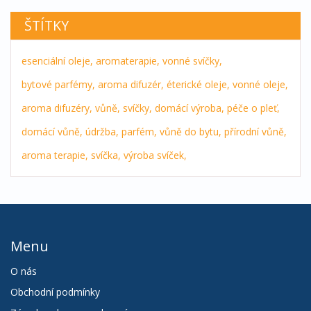
ŠTÍTKY
esenciální oleje,
aromaterapie,
vonné svíčky,
bytové parfémy,
aroma difuzér,
éterické oleje,
vonné oleje,
aroma difuzéry,
vůně,
svíčky,
domácí výroba,
péče o pleť,
domácí vůně,
údržba,
parfém,
vůně do bytu,
přírodní vůně,
aroma terapie,
svíčka,
výroba svíček,
Menu
O nás
Obchodní podmínky