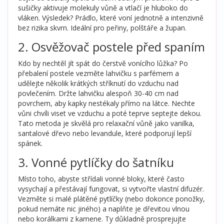
sušičky aktivuje molekuly vůně a vtlačí je hluboko do
vláken. Výsledek? Prádlo, které voní jednotně a intenzivně
bez rizika skvrn. Ideální pro peřiny, polštáře a župan.
2. Osvěžovač postele před spaním
Kdo by nechtěl jít spát do čerstvě vonícího lůžka? Po
přebalení postele vezměte lahvičku s parfémem a
udělejte několik krátkých stříknutí do vzduchu nad
povlečením. Držte lahvičku alespoň 30-40 cm nad
povrchem, aby kapky nestékaly přímo na látce. Nechte
vůni chvíli viset ve vzduchu a poté teprve septejte dekou.
Tato metoda je skvělá pro relaxační vůně jako vanilka,
santalové dřevo nebo levandule, které podporují lepší
spánek.
3. Vonné pytlíčky do šatníku
Místo toho, abyste střídali vonné bloky, které často
vysychají a přestávají fungovat, si vytvořte vlastní difuzér.
Vezměte si malé plátěné pytlíčky (nebo dokonce ponožky,
pokud nemáte nic jiného) a naplňte je dřevitou vlnou
nebo korálkami z kamene. Ty důkladně prosprejujte