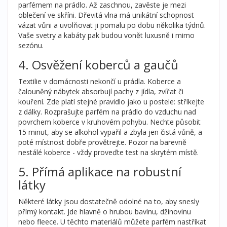
parfémem na prádlo. Až zaschnou, zavěste je mezi
oblečení ve skříni. Dřevitá vlna má unikátní schopnost
vázat vůni a uvolňovat ji pomalu po dobu několika týdnů.
Vaše svetry a kabáty pak budou vonět luxusně i mimo
sezónu.
4. Osvěžení koberců a gaučů
Textilie v domácnosti nekončí u prádla. Koberce a
čalouněný nábytek absorbují pachy z jídla, zvířat či
kouření. Zde platí stejné pravidlo jako u postele: stříkejte
z dálky. Rozprašujte parfém na prádlo do vzduchu nad
povrchem koberce v kruhovém pohybu. Nechte působit
15 minut, aby se alkohol vypařil a zbyla jen čistá vůně, a
poté místnost dobře provětrejte. Pozor na barevně
nestálé koberce - vždy proveďte test na skrytém místě.
5. Přímá aplikace na robustní
látky
Některé látky jsou dostatečně odolné na to, aby snesly
přímý kontakt. Jde hlavně o hrubou bavlnu, džínovinu
nebo fleece. U těchto materiálů můžete parfém nastříkat