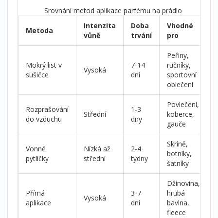
Srovnání metod aplikace parfému na prádlo
Intenzita
Doba
Vhodné
Metoda
vůně
trvání
pro
Peřiny,
Mokrý list v
7-14
ručníky,
Vysoká
sušičce
dní
sportovní
oblečení
Povlečení,
Rozprašování
1-3
Střední
koberce,
do vzduchu
dny
gauče
Skríně,
Vonné
Nízká až
2-4
botníky,
pytlíčky
střední
týdny
šatníky
Džínovina,
Přímá
3-7
hrubá
Vysoká
aplikace
dní
bavlna,
fleece