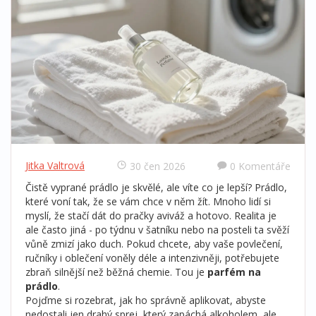
Jitka Valtrová
30 čen 2026
0 Komentáře
Čistě vyprané prádlo je skvělé, ale víte co je lepší? Prádlo,
které voní tak, že se vám chce v něm žít. Mnoho lidí si
myslí, že stačí dát do pračky aviváž a hotovo. Realita je
ale často jiná - po týdnu v šatníku nebo na posteli ta svěží
vůně zmizí jako duch. Pokud chcete, aby vaše povlečení,
ručníky i oblečení voněly déle a intenzivněji, potřebujete
zbraň silnější než běžná chemie. Tou je
parfém na
prádlo
.
Pojďme si rozebrat, jak ho správně aplikovat, abyste
nedostali jen drahý sprej, který zapáchá alkoholem, ale