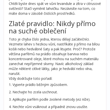
Chtěli byste dnes spát ve vůni levandule a zítra v citrusové
svěžesti? Stačí vyměnit lahvičku. Nezávisíte na tom, co
máte doma v zásobě čistících prostředků.
Zlaté pravidlo: Nikdy přímo
na suché oblečení
Toto je chyba číslo jedna, kterou dělají začátečníci.
Vezmete lahev s hezkou vůní, nastříkáte ji přímo na bílou
košili nebo hedvábné šaty a pak litujete. Proč? Protože
většina parfémů na prádlo obsahuje barviva nebo
koncentrované oleje, které mohou na suchém materiálu
zanechat nepříjemné skvrny. Navíc alkoholový základ
může některé citlivé látky, jako je hedvábí nebo vlna,
narušit.
Vždy dodržujte toto pořadí:
Vyperte prádlo běžným způsobem.
Nechajte ho zcela uschnout.
Aplikujte parfém podle zvolené metody (viz níže).
Nechte vůni vsáknout a případně znovu usušte.