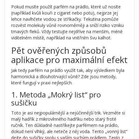
Pokud musíte použít parfém na prádlo, které už nosíte
(například kvůli kouři z cigaret nebo potu), nejprze jej
lehce navlhčete vodou ze stříkačky. Tekutina pomůže
rozvést molekuly vůně rovnoměrněji a sníží riziko vzniku
tmavých fleků. Vždy testujte nejdříve na menším, méně
viditelném místě, například na vnitřním švu kalhot.
Pět ověřených způsobů
aplikace pro maximální efekt
Jak tedy parfém na prádlo využít tak, aby výsledkem byla
harmonická a dlouhotrvající vůně? Zde jsou metody,
které fungují v praxi nejlepších.
1. Metoda „Mokrý list“ pro
sušičku
Toto je asi nejpopulárnější a nejúčinnější trik. Vezměte si
malý hadřík z mikrovlnného hadříku nebo starý froté
ručník. Ten důkladně nastříkejte parfémem na prádlo,
dokud není vlhký, ale neteče z něj voda. Tento „vonný list“
dejte do sušičky spolu s vaším suchým prádlem. Teplo z