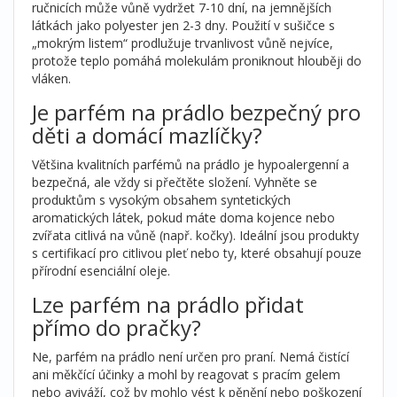
ručnicích může vůně vydržet 7-10 dní, na jemnějších
látkách jako polyester jen 2-3 dny. Použití v sušičce s
„mokrým listem“ prodlužuje trvanlivost vůně nejvíce,
protože teplo pomáhá molekulám proniknout hlouběji do
vláken.
Je parfém na prádlo bezpečný pro
děti a domácí mazlíčky?
Většina kvalitních parfémů na prádlo je hypoalergenní a
bezpečná, ale vždy si přečtěte složení. Vyhněte se
produktům s vysokým obsahem syntetických
aromatických látek, pokud máte doma kojence nebo
zvířata citlivá na vůně (např. kočky). Ideální jsou produkty
s certifikací pro citlivou pleť nebo ty, které obsahují pouze
přírodní esenciální oleje.
Lze parfém na prádlo přidat
přímo do pračky?
Ne, parfém na prádlo není určen pro praní. Nemá čistící
ani měkčící účinky a mohl by reagovat s pracím gelem
nebo aviváží, což by mohlo vést k pěnění nebo poškození