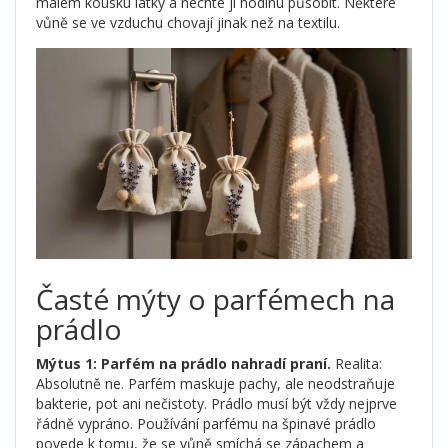
malém kousku látky a nechte ji hodinu působit. Některé
vůně se ve vzduchu chovají jinak než na textilu.
Časté mýty o parfémech na
prádlo
Mýtus 1: Parfém na prádlo nahradí praní.
Realita:
Absolutně ne. Parfém maskuje pachy, ale neodstraňuje
bakterie, pot ani nečistoty. Prádlo musí být vždy nejprve
řádně vypráno. Používání parfému na špinavé prádlo
povede k tomu, že se vůně smíchá se zápachem a