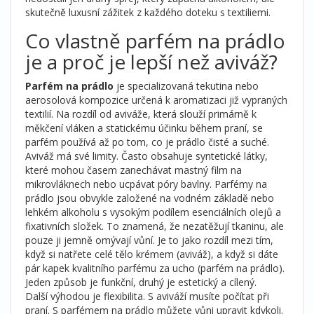
skutečně luxusní zážitek z každého doteku s textiliemi.
Co vlastně parfém na prádlo
je a proč je lepší než aviváž?
Parfém na prádlo
je
specializovaná tekutina nebo
aerosolová kompozice určená k aromatizaci již vypraných
textilií
. Na rozdíl od aviváže, která slouží primárně k
měkčení vláken a statickému účinku během praní, se
parfém používá až po tom, co je prádlo čisté a suché.
Aviváž má své limity. Často obsahuje syntetické látky,
které mohou časem zanechávat mastný film na
mikrovláknech nebo ucpávat póry bavlny. Parfémy na
prádlo jsou obvykle založené na vodném základě nebo
lehkém alkoholu s vysokým podílem esenciálních olejů a
fixativních složek. To znamená, že nezatěžují tkaninu, ale
pouze ji jemně omývají vůní. Je to jako rozdíl mezi tím,
když si natřete celé tělo krémem (aviváž), a když si dáte
pár kapek kvalitního parfému za ucho (parfém na prádlo).
Jeden způsob je funkční, druhý je estetický a cílený.
Další výhodou je flexibilita. S aviváží musíte počítat při
praní. S parfémem na prádlo můžete vůni upravit kdykoli.