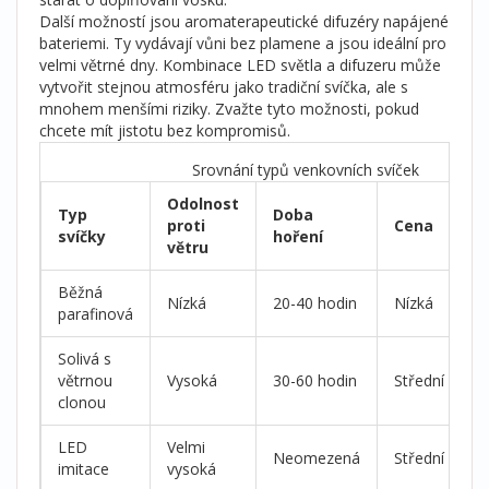
Další možností jsou aromaterapeutické difuzéry napájené
bateriemi. Ty vydávají vůni bez plamene a jsou ideální pro
velmi větrné dny. Kombinace LED světla a difuzeru může
vytvořit stejnou atmosféru jako tradiční svíčka, ale s
mnohem menšími riziky. Zvažte tyto možnosti, pokud
chcete mít jistotu bez kompromisů.
Srovnání typů venkovních svíček
Odolnost
Typ
Doba
V
proti
Cena
svíčky
hoření
p
větru
Běžná
Nízká
20-40 hodin
Nízká
N
parafinová
Solivá s
S
větrnou
Vysoká
30-60 hodin
Střední
k
clonou
LED
Velmi
Neomezená
Střední
V
imitace
vysoká