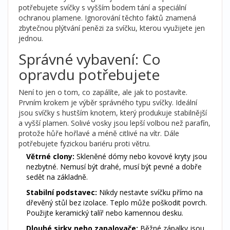
potřebujete svíčky s vyšším bodem tání a speciální
ochranou plamene. Ignorování těchto faktů znamená
zbytečnou plýtvání penězi za svíčku, kterou využijete jen
jednou.
Správné vybavení: Co
opravdu potřebujete
Není to jen o tom, co zapálíte, ale jak to postavíte.
Prvním krokem je výběr správného typu svíčky. Ideální
jsou svíčky s hustším knotem, který produkuje stabilnější
a vyšší plamen. Solivé vosky jsou lepší volbou než parafín,
protože hůře hořlavé a méně citlivé na vítr. Dále
potřebujete fyzickou bariéru proti větru.
Větrné clony:
Skleněné dómy nebo kovové kryty jsou
nezbytné. Nemusí být drahé, musí být pevné a dobře
sedět na základně.
Stabilní podstavec:
Nikdy nestavte svíčku přímo na
dřevěný stůl bez izolace. Teplo může poškodit povrch.
Použijte keramický talíř nebo kamennou desku.
Dlouhé sirky nebo zapalovače:
Běžné zápalky jsou