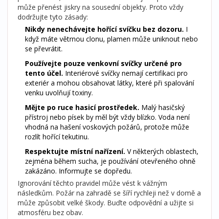
může přenést jiskry na sousední objekty. Proto vždy
dodržujte tyto zásady:
Nikdy nenechávejte hořící svíčku bez dozoru.
I
když máte větrnou clonu, plamen může uniknout nebo
se převrátit.
Používejte pouze venkovní svíčky určené pro
tento účel.
Interiérové svíčky nemají certifikaci pro
exteriér a mohou obsahovat látky, které při spalování
venku uvolňují toxiny.
Mějte po ruce hasicí prostředek.
Malý hasičský
přístroj nebo písek by měl být vždy blízko. Voda není
vhodná na hašení voskových požárů, protože může
rozlít hořící tekutinu.
Respektujte místní nařízení.
V některých oblastech,
zejména během sucha, je používání otevřeného ohně
zakázáno. Informujte se dopředu.
Ignorování těchto pravidel může vést k vážným
následkům. Požár na zahradě se šíří rychleji než v domě a
může způsobit velké škody. Buďte odpovědní a užijte si
atmosféru bez obav.