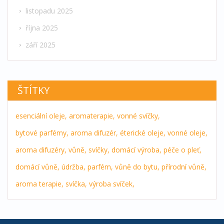
listopadu 2025
října 2025
září 2025
ŠTÍTKY
esenciální oleje,
aromaterapie,
vonné svíčky,
bytové parfémy,
aroma difuzér,
éterické oleje,
vonné oleje,
aroma difuzéry,
vůně,
svíčky,
domácí výroba,
péče o pleť,
domácí vůně,
údržba,
parfém,
vůně do bytu,
přírodní vůně,
aroma terapie,
svíčka,
výroba svíček,