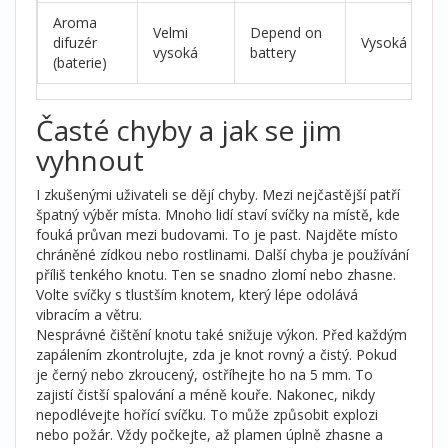
Aroma
Velmi
Depend on
difuzér
Vysoká
V
vysoká
battery
(baterie)
Časté chyby a jak se jim
vyhnout
I zkušenými uživateli se dějí chyby. Mezi nejčastější patří
špatný výběr místa. Mnoho lidí staví svíčky na místě, kde
fouká průvan mezi budovami. To je past. Najděte místo
chráněné zídkou nebo rostlinami. Další chyba je používání
příliš tenkého knotu. Ten se snadno zlomí nebo zhasne.
Volte svíčky s tlustším knotem, který lépe odolává
vibracím a větru.
Nesprávné čištění knotu také snižuje výkon. Před každým
zapálením zkontrolujte, zda je knot rovný a čistý. Pokud
je černý nebo zkroucený, ostříhejte ho na 5 mm. To
zajistí čistší spalování a méně kouře. Nakonec, nikdy
nepodlévejte hořící svíčku. To může způsobit explozi
nebo požár. Vždy počkejte, až plamen úplně zhasne a