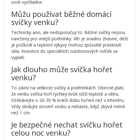
vosk vychladne.
Můžu používat běžné domácí
svíčky venku?
Technicky ano, ale nedoporučuji to. Běžné svíčky nejsou
navrženy pro vnější podmínky. Vítr je snadno zhasne, déšť
je poškodí a teplotní výkyvy mohou způsobit prasknutí
skla. Investice do speciálních outdoorových svíček se
vyplatí.
Jak dlouho může svíčka hořet
venku?
To závisí na velikosti svíčky a podmínkách. Obecně platí,
že venku svíčka hoří rychleji kvůli nižší teplotě a větru.
Očekávejte o 20-30 % kratší dobu hoření než v interiéru.
Vždy sledujte úroveň vosku a nehaste, když zbývá méně
než 1 cm.
Je bezpečné nechat svíčku hořet
celou noc venku?