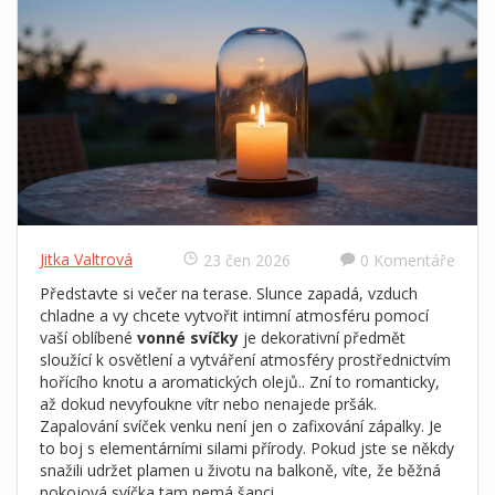
Jitka Valtrová
23 čen 2026
0 Komentáře
Představte si večer na terase. Slunce zapadá, vzduch
chladne a vy chcete vytvořit intimní atmosféru pomocí
vaší oblíbené
vonné svíčky
je
dekorativní předmět
sloužící k osvětlení a vytváření atmosféry prostřednictvím
hořícího knotu a aromatických olejů
.
. Zní to romanticky,
až dokud nevyfoukne vítr nebo nenajede pršák.
Zapalování svíček venku není jen o zafixování zápalky. Je
to boj s elementárními silami přírody. Pokud jste se někdy
snažili udržet plamen u životu na balkoně, víte, že běžná
pokojová svíčka tam nemá šanci.