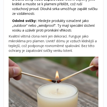
krátké a musíte se k plameni přiblížit, což ruší
vzduchový proud. Dlouhá sirka umožňuje zapálit svíčku
ze vzdálenosti.
Odolné svíčky:
Hledejte produkty označené jako
„outdoor“ nebo „windproof“. Ty mají speciální složení
vosku a uzávěr proti pronikání vlhkosti.
Kvalitní větrná clona není jen dekorací. Funguje jako
mikroklima pro plamen. Uvnitř dómu je vzduch klidnější a
teplejší, což podporuje rovnoměrné spalování. Bez této
ochrany je zapalování svíčky venku loterií.