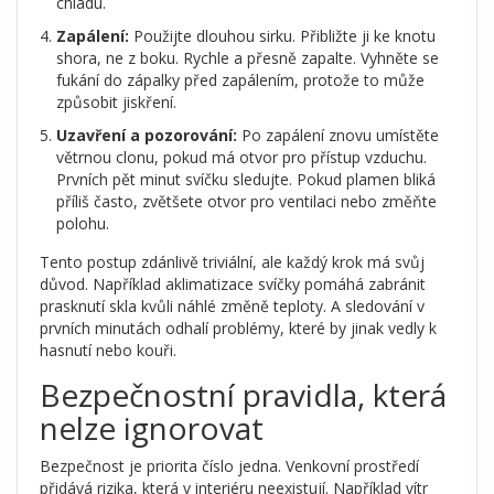
chladu.
Zapálení:
Použijte dlouhou sirku. Přibližte ji ke knotu
shora, ne z boku. Rychle a přesně zapalte. Vyhněte se
fukání do zápalky před zapálením, protože to může
způsobit jiskření.
Uzavření a pozorování:
Po zapálení znovu umístěte
větrnou clonu, pokud má otvor pro přístup vzduchu.
Prvních pět minut svíčku sledujte. Pokud plamen bliká
příliš často, zvětšete otvor pro ventilaci nebo změňte
polohu.
Tento postup zdánlivě triviální, ale každý krok má svůj
důvod. Například aklimatizace svíčky pomáhá zabránit
prasknutí skla kvůli náhlé změně teploty. A sledování v
prvních minutách odhalí problémy, které by jinak vedly k
hasnutí nebo kouři.
Bezpečnostní pravidla, která
nelze ignorovat
Bezpečnost je priorita číslo jedna. Venkovní prostředí
přidává rizika, která v interiéru neexistují. Například vítr