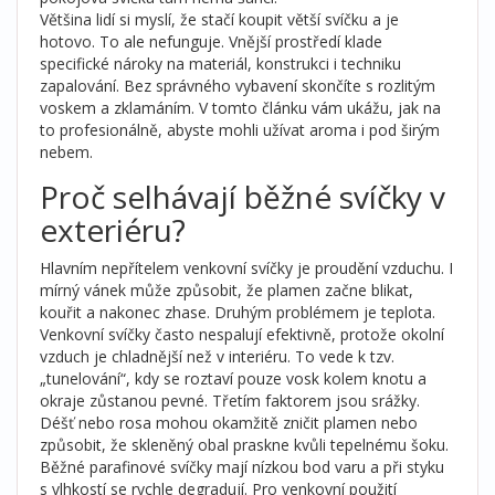
Většina lidí si myslí, že stačí koupit větší svíčku a je
hotovo. To ale nefunguje. Vnější prostředí klade
specifické nároky na materiál, konstrukci i techniku
zapalování. Bez správného vybavení skončíte s rozlitým
voskem a zklamáním. V tomto článku vám ukážu, jak na
to profesionálně, abyste mohli užívat aroma i pod širým
nebem.
Proč selhávají běžné svíčky v
exteriéru?
Hlavním nepřítelem venkovní svíčky je proudění vzduchu. I
mírný vánek může způsobit, že plamen začne blikat,
kouřit a nakonec zhase. Druhým problémem je teplota.
Venkovní svíčky často nespalují efektivně, protože okolní
vzduch je chladnější než v interiéru. To vede k tzv.
„tunelování“, kdy se roztaví pouze vosk kolem knotu a
okraje zůstanou pevné. Třetím faktorem jsou srážky.
Déšť nebo rosa mohou okamžitě zničit plamen nebo
způsobit, že skleněný obal praskne kvůli tepelnému šoku.
Běžné parafinové svíčky mají nízkou bod varu a při styku
s vlhkostí se rychle degradují. Pro venkovní použití