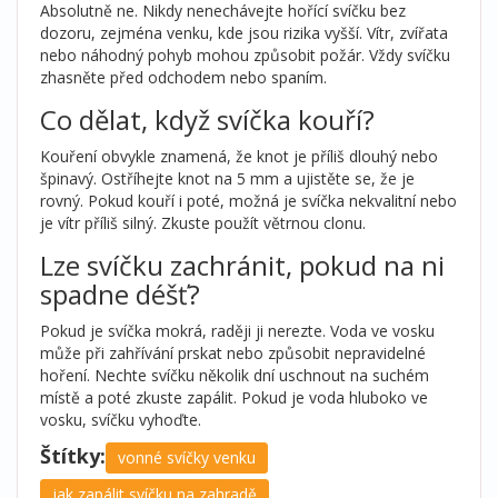
Absolutně ne. Nikdy nenechávejte hořící svíčku bez
dozoru, zejména venku, kde jsou rizika vyšší. Vítr, zvířata
nebo náhodný pohyb mohou způsobit požár. Vždy svíčku
zhasněte před odchodem nebo spaním.
Co dělat, když svíčka kouří?
Kouření obvykle znamená, že knot je příliš dlouhý nebo
špinavý. Ostříhejte knot na 5 mm a ujistěte se, že je
rovný. Pokud kouří i poté, možná je svíčka nekvalitní nebo
je vítr příliš silný. Zkuste použít větrnou clonu.
Lze svíčku zachránit, pokud na ni
spadne déšť?
Pokud je svíčka mokrá, raději ji nerezte. Voda ve vosku
může při zahřívání prskat nebo způsobit nepravidelné
hoření. Nechte svíčku několik dní uschnout na suchém
místě a poté zkuste zapálit. Pokud je voda hluboko ve
vosku, svíčku vyhoďte.
Štítky:
vonné svíčky venku
jak zapálit svíčku na zahradě