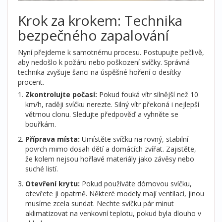
Krok za krokem: Technika
bezpečného zapalování
Nyní přejdeme k samotnému procesu. Postupujte pečlivě,
aby nedošlo k požáru nebo poškození svíčky. Správná
technika zvyšuje šanci na úspěšné hoření o desítky
procent.
Zkontrolujte počasí:
Pokud fouká vítr silnější než 10
km/h, raději svíčku nerezte. Silný vítr překoná i nejlepší
větrnou clonu. Sledujte předpověď a vyhněte se
bouřkám.
Příprava místa:
Umístěte svíčku na rovný, stabilní
povrch mimo dosah dětí a domácích zvířat. Zajistěte,
že kolem nejsou hořlavé materiály jako závěsy nebo
suché listí.
Otevření krytu:
Pokud používáte dómovou svíčku,
otevřete ji opatrně. Některé modely mají ventilaci, jinou
musíme zcela sundat. Nechte svíčku pár minut
aklimatizovat na venkovní teplotu, pokud byla dlouho v