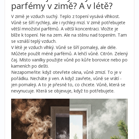
parfémy v zimě? A v létě?
V zimě je vzduch suchý. Teplo z topení vysává vlhkost.
Vůně se šíří rychleji, ale i rychleji mizí. V zimě potřebujete
větší množství parfémů. A větší koncentraci. Vložte je
blíže k topení. Ne na zem. Ale na stěnu nad topením. Tam
se vznáší teplý vzduch.
V létě je vzduch vlhký. Vůně se šíří pomaleji, ale déle.
Můžete použít méně parfémů. A lehčí vůně. Citrón. Zelený
čaj. Místo vanilky použijte vůně po kůře borovice nebo po
kameních po dešti.
Nezapomeňte: když otevřete okna, vůně zmizí. To je v
pořádku. Necháte ji ven. A když zavřete, vůně se vrátí -
jen pomaleji. A to je přesně to, co chcete. Vůně, která se
nevynucuje. Která se objevuje, když to potřebujete.