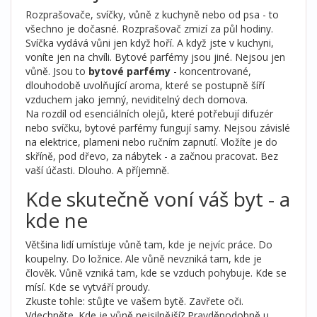
Rozprašovače, svíčky, vůně z kuchyně nebo od psa - to
všechno je dočasné. Rozprašovač zmizí za půl hodiny.
Svíčka vydává vůni jen když hoří. A když jste v kuchyni,
voníte jen na chvíli. Bytové parfémy jsou jiné. Nejsou jen
vůně. Jsou to
bytové parfémy
- koncentrované,
dlouhodobě uvolňující aroma, které se postupně šíří
vzduchem jako jemný, neviditelný dech domova.
Na rozdíl od esenciálních olejů, které potřebují difuzér
nebo svíčku, bytové parfémy fungují samy. Nejsou závislé
na elektrice, plameni nebo ručním zapnutí. Vložíte je do
skříně, pod dřevo, za nábytek - a začnou pracovat. Bez
vaší účasti. Dlouho. A příjemně.
Kde skutečně voní váš byt - a
kde ne
Většina lidí umísťuje vůně tam, kde je nejvíc práce. Do
koupelny. Do ložnice. Ale vůně nevzniká tam, kde je
člověk. Vůně vzniká tam, kde se vzduch pohybuje. Kde se
mísí. Kde se vytváří proudy.
Zkuste tohle: stůjte ve vašem bytě. Zavřete oči.
Vdechněte. Kde je vůně nejsilnější? Pravděpodobně u