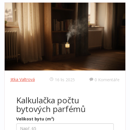
Jitka Valtrová
16 lis 2025
0 Komentáře
Kalkulačka počtu
bytových parfémů
Velikost bytu (m²)