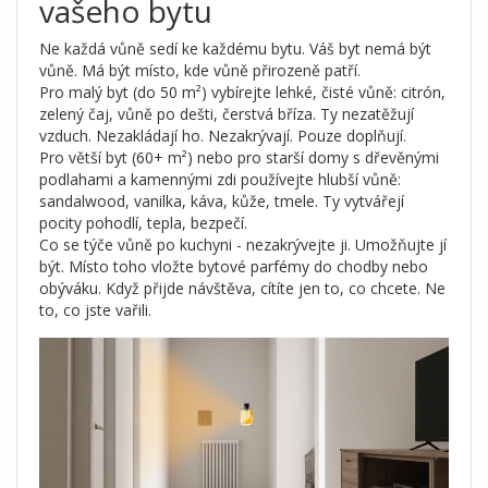
vašeho bytu
Ne každá vůně sedí ke každému bytu. Váš byt nemá být
vůně. Má být místo, kde vůně přirozeně patří.
Pro malý byt (do 50 m²) vybírejte lehké, čisté vůně: citrón,
zelený čaj, vůně po dešti, čerstvá bříza. Ty nezatěžují
vzduch. Nezakládají ho. Nezakrývají. Pouze doplňují.
Pro větší byt (60+ m²) nebo pro starší domy s dřevěnými
podlahami a kamennými zdi používejte hlubší vůně:
sandalwood, vanilka, káva, kůže, tmele. Ty vytvářejí
pocity pohodlí, tepla, bezpečí.
Co se týče vůně po kuchyni - nezakrývejte ji. Umožňujte jí
být. Místo toho vložte bytové parfémy do chodby nebo
obýváku. Když přijde návštěva, cítíte jen to, co chcete. Ne
to, co jste vařili.