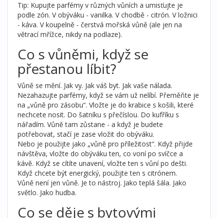
Tip: Kupujte parfémy v různých vůních a umisťujte je
podle zón. V obýváku - vanilka. V chodbě - citrón. V ložnici
- káva. V koupelně - čerstvá mořská vůně (ale jen na
větrací mřížce, nikdy na podlaze).
Co s vůněmi, když se
přestanou líbit?
Vůně se mění. Jak vy. Jak váš byt. Jak vaše nálada.
Nezahazujte parfémy, když se vám už nelíbí. Přeměňte je
na „vůně pro zásobu“. Vložte je do krabice s košili, které
nechcete nosit. Do šatníku s přečíslou. Do kufříku s
nářadím. Vůně tam zůstane - a když je budete
potřebovat, stačí je zase vložit do obýváku.
Nebo je použijte jako „vůně pro příležitost“. Když přijde
návštěva, vložte do obýváku ten, co voní po svíčce a
kávě. Když se cítíte unavení, vložte ten s vůní po dešti.
Když chcete být energický, použijte ten s citrónem.
Vůně není jen vůně. Je to nástroj. Jako teplá šála. Jako
světlo. Jako hudba.
Co se děje s bytovými