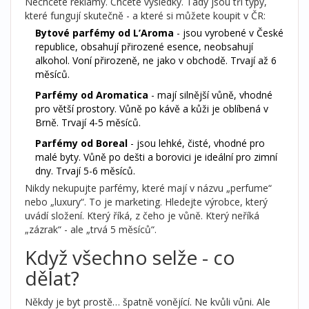
Nechcete reklamy. Chcete výsledky. Tady jsou tři typy,
které fungují skutečně - a které si můžete koupit v ČR:
Bytové parfémy od L’Aroma
- jsou vyrobené v České
republice, obsahují přirozené esence, neobsahují
alkohol. Voní přirozeně, ne jako v obchodě. Trvají až 6
měsíců.
Parfémy od Aromatica
- mají silnější vůně, vhodné
pro větší prostory. Vůně po kávě a kůži je oblíbená v
Brně. Trvají 4-5 měsíců.
Parfémy od Boreal
- jsou lehké, čisté, vhodné pro
malé byty. Vůně po dešti a borovici je ideální pro zimní
dny. Trvají 5-6 měsíců.
Nikdy nekupujte parfémy, které mají v názvu „perfume“
nebo „luxury“. To je marketing. Hledejte výrobce, který
uvádí složení. Který říká, z čeho je vůně. Který neříká
„zázrak“ - ale „trvá 5 měsíců“.
Když všechno selže - co
dělat?
Někdy je byt prostě… špatně vonějící. Ne kvůli vůni. Ale