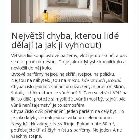
Největší chyba, kterou lidé
dělají (a jak ji vyhnout)
Většina lidí koupí bytové parfémy, vloží je do skříně, a pak
se diví, proč nic nevoní. To je jako kdybyste koupili kolo a
nevložili do něj kolo.
Bytové parfémy nejsou na skříň. Nejsou na poličku.
Nejsou na nábytek. Jsou na
místo, kde vzduch proudí
.
Chyba číslo jedna: vkládání do uzavřených prostor. Skříň,
šatník, skříňka - tam se vůně nešíří. Tam se ztrácí. Většina
lidí to dělá, protože si myslí, že „vůně musí být tajná“. Ale
vůně není tajemství. Je to atmosféra.
Chyba číslo dvě: přehánění. Jeden parfém na celý byt. To
je jako kdybyste dali jednu svíčku do celého domu.
Nevydrží. Nezakryje. Nezafixuje. Pokud máte 80 m²,
potřebujete tři až čtyři místa s parfémy. Ne jeden. A ne
všechny stejné.