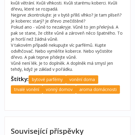
kvůli větrání. Kvůli vlhkosti. Kvůli starému koberci. Kvůli
dřevu, které se rozpadá.
Nejprve zkontrolujte: je v bytě příliš vlhko? Je tam plíseň?
Je koberec starý? Je dřevo znečištěné?
Pokud ano - vůně to nezakryje. Vůně to jen překrývá. A
pak se stane, že cítíte vůně a zároveň něco špatného. To
je horší než žádná vůně.
V takovém případě nekupujte víc parfémů. Kupte
odvlhčovač. Nebo vyměňte koberce. Nebo vyčistěte
dřevo. A pak teprve přidejte vůně.
Vůně není lék. Je to doplněk. A doplněk má smysl jen
tehdy, když je základ v pořádku.
Štítky:
bytové parfémy
vonění doma
trvalé vonění
vonný domov
aroma domácnosti
Související příspěvky