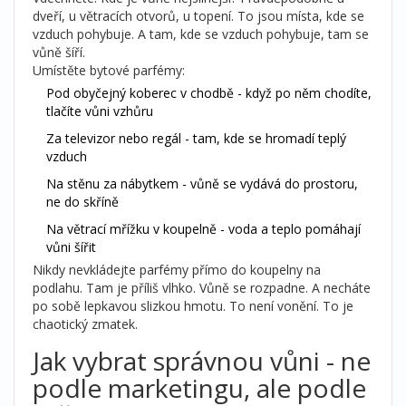
dveří, u větracích otvorů, u topení. To jsou místa, kde se
vzduch pohybuje. A tam, kde se vzduch pohybuje, tam se
vůně šíří.
Umístěte bytové parfémy:
Pod obyčejný koberec v chodbě - když po něm chodíte,
tlačíte vůni vzhůru
Za televizor nebo regál - tam, kde se hromadí teplý
vzduch
Na stěnu za nábytkem - vůně se vydává do prostoru,
ne do skříně
Na větrací mřížku v koupelně - voda a teplo pomáhají
vůni šířit
Nikdy nevkládejte parfémy přímo do koupelny na
podlahu. Tam je příliš vlhko. Vůně se rozpadne. A necháte
po sobě lepkavou slizkou hmotu. To není vonění. To je
chaotický zmatek.
Jak vybrat správnou vůni - ne
podle marketingu, ale podle