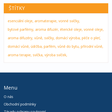
ŠTÍTKY
esenciální oleje,
aromaterapie,
vonné svíčky,
bytové parfémy,
aroma difuzér,
éterické oleje,
vonné oleje,
aroma difuzéry,
vůně,
svíčky,
domácí výroba,
péče o pleť,
domácí vůně,
údržba,
parfém,
vůně do bytu,
přírodní vůně,
aroma terapie,
svíčka,
výroba svíček,
Menu
O nás
Obchodní podmínky
Zásady ochrany soukromí