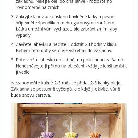
základnu. Nelejte olej do dna láhve - rozložte ho
rovnoměrně na zrních.
Zakryjte láhevku kouskem bavlněné látky a pevně
připevněte špendlíkem nebo gumovým kroužkem.
Látka umožní vůni vycházet, ale zabrání zrním, aby
vypadly.
Zavřete láhevku a nechte ji odstát 24 hodin v klidu.
Během této doby se oleje vstřebají do základny.
Poté vložte láhevku do skříně, na polici nebo za šatník.
Nenechávejte ji přímo na oblečení - vždy je lepší umístit
ji vedle.
Nezapomeňte každé 2-3 měsíce přidat 2-3 kapky oleje.
Základna se postupně vyčerpá, ale když ji oživíte, vůně
bude znovu čerstvá.