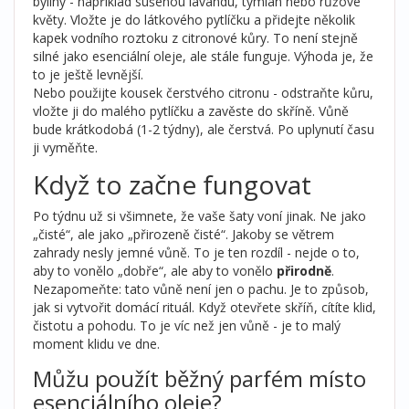
byliny - například sušenou lavandu, tymián nebo růžové
květy. Vložte je do látkového pytlíčku a přidejte několik
kapek vodního roztoku z citronové kůry. To není stejně
silné jako esenciální oleje, ale stále funguje. Výhoda je, že
to je ještě levnější.
Nebo použijte kousek čerstvého citronu - odstraňte kůru,
vložte ji do malého pytlíčku a zavěste do skříně. Vůně
bude krátkodobá (1-2 týdny), ale čerstvá. Po uplynutí času
ji vyměňte.
Když to začne fungovat
Po týdnu už si všimnete, že vaše šaty voní jinak. Ne jako
„čisté“, ale jako „přirozeně čisté“. Jakoby se větrem
zahrady nesly jemné vůně. To je ten rozdíl - nejde o to,
aby to vonělo „dobře“, ale aby to vonělo
přirodně
.
Nezapomeňte: tato vůně není jen o pachu. Je to způsob,
jak si vytvořit domácí rituál. Když otevřete skříň, cítíte klid,
čistotu a pohodu. To je víc než jen vůně - je to malý
moment klidu ve dne.
Můžu použít běžný parfém místo
esenciálního oleje?