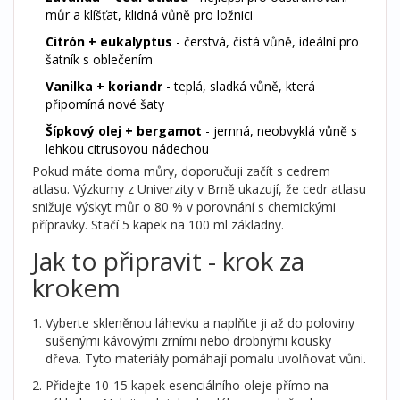
můr a klíšťat, klidná vůně pro ložnici
Citrón + eukalyptus
- čerstvá, čistá vůně, ideální pro
šatník s oblečením
Vanilka + koriandr
- teplá, sladká vůně, která
připomíná nové šaty
Šípkový olej + bergamot
- jemná, neobvyklá vůně s
lehkou citrusovou nádechou
Pokud máte doma můry, doporučuji začít s cedrem
atlasu. Výzkumy z Univerzity v Brně ukazují, že cedr atlasu
snižuje výskyt můr o 80 % v porovnání s chemickými
přípravky. Stačí 5 kapek na 100 ml základny.
Jak to připravit - krok za
krokem
Vyberte skleněnou láhevku a naplňte ji až do poloviny
sušenými kávovými zrními nebo drobnými kousky
dřeva. Tyto materiály pomáhají pomalu uvolňovat vůni.
Přidejte 10-15 kapek esenciálního oleje přímo na