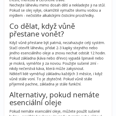
Nechejte láhevku mimo dosah dětí a nekladejte ji na stůl.
Pokud se olej vylije, okamžitě vymažte skvrnu vodou a
mýdlem - nečistěte alkalickými čisticími prostředky.
Co dělat, když vůně
přestane vonět?
Když vůně přestane být patrná, nezahazujte celý systém.
Stačí otevřít láhevku, přidat 2-3 kapky stejného nebo
jiného esenciálního oleje a znovu nechat odstát 12 hodin.
Pokud základna (káva nebo dřevo) vypadá špinavě nebo
je mokrá, vyměňte ji za novou. Použijte sušené zrní -
nikdy nečerstvá káva, která může zakysnout.
Někteří lidé vyměňují základnu každých 3 měsíce, i když
vůně stále voní. To je zbytečné. Pokud vůně stále
příjemně pachne, základna je stále funkční.
Alternativy, pokud nemáte
esenciální oleje
Pokud nemáte esenciální oleje, můžete použít sušené