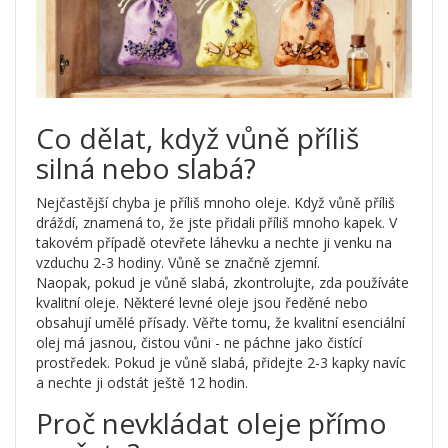
Co dělat, když vůně příliš
silná nebo slabá?
Nejčastější chyba je příliš mnoho oleje. Když vůně příliš
dráždí, znamená to, že jste přidali příliš mnoho kapek. V
takovém případě otevřete láhevku a nechte ji venku na
vzduchu 2-3 hodiny. Vůně se značně zjemní.
Naopak, pokud je vůně slabá, zkontrolujte, zda používáte
kvalitní oleje. Některé levné oleje jsou ředěné nebo
obsahují umělé přísady. Věřte tomu, že kvalitní esenciální
olej má jasnou, čistou vůni - ne páchne jako čistící
prostředek. Pokud je vůně slabá, přidejte 2-3 kapky navíc
a nechte ji odstát ještě 12 hodin.
Proč nevkládat oleje přímo