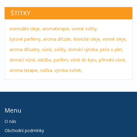
ŠTÍTKY
esenciální oleje,
aromaterapie,
vonné svíčky,
bytové parfémy,
aroma difuzér,
éterické oleje,
vonné oleje,
aroma difuzéry,
vůně,
svíčky,
domácí výroba,
péče o pleť,
domácí vůně,
údržba,
parfém,
vůně do bytu,
přírodní vůně,
aroma terapie,
svíčka,
výroba svíček,
Menu
O nás
Obchodní podmínky