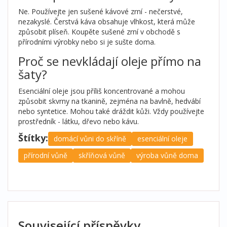
Ne. Používejte jen sušené kávové zrní - nečerstvé,
nezakyslé. Čerstvá káva obsahuje vlhkost, která může
způsobit plíseň. Koupěte sušené zrní v obchodě s
přírodními výrobky nebo si je sušte doma.
Proč se nevkládají oleje přímo na
šaty?
Esenciální oleje jsou příliš koncentrované a mohou
způsobit skvrny na tkanině, zejména na bavlně, hedvábí
nebo syntetice. Mohou také dráždit kůži. Vždy používejte
prostředník - látku, dřevo nebo kávu.
Štítky:
domácí vůni do skříně
esenciální oleje
přírodní vůně
skříňová vůně
výroba vůně doma
Související příspěvky