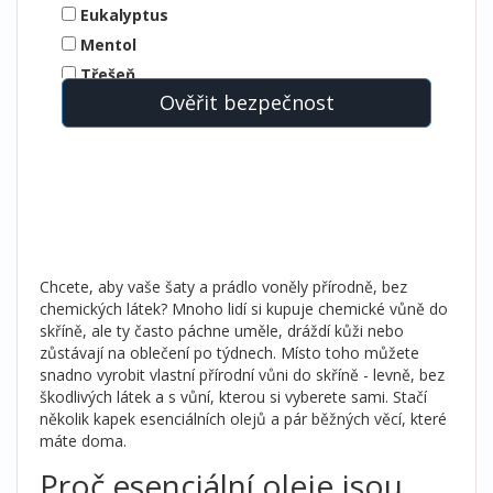
Eukalyptus
Mentol
Třešeň
Ověřit bezpečnost
Vanilka
Bergamot
Koriandr
Chcete, aby vaše šaty a prádlo voněly přírodně, bez
chemických látek? Mnoho lidí si kupuje chemické vůně do
skříně, ale ty často páchne uměle, dráždí kůži nebo
zůstávají na oblečení po týdnech. Místo toho můžete
snadno vyrobit vlastní přírodní vůni do skříně - levně, bez
škodlivých látek a s vůní, kterou si vyberete sami. Stačí
několik kapek esenciálních olejů a pár běžných věcí, které
máte doma.
Proč esenciální oleje jsou