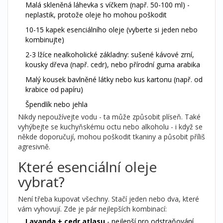
Malá skleněná láhevka s víčkem (např. 50-100 ml) -
neplastik, protože oleje ho mohou poškodit
10-15 kapek esenciálního oleje (vyberte si jeden nebo
kombinujte)
2-3 lžíce nealkoholické základny: sušené kávové zrní,
kousky dřeva (např. cedr), nebo přírodní guma arabika
Malý kousek bavlněné látky nebo kus kartonu (např. od
krabice od papíru)
Špendlík nebo jehla
Nikdy nepoužívejte vodu - ta může způsobit plíseň. Také
vyhýbejte se kuchyňskému octu nebo alkoholu - i když se
někde doporučují, mohou poškodit tkaniny a působit příliš
agresivně.
Které esenciální oleje
vybrat?
Není třeba kupovat všechny. Stačí jeden nebo dva, které
vám vyhovují. Zde je pár nejlepších kombinací:
Lavanda + cedr atlasu
- nejlepší pro odstraňování