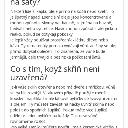
na šaty?
Někteří lidé si kapku oleje přímo na košili nebo svetr. To
je špatný nápad. Esenciální oleje jsou koncentrované a
mohou způsobit skvrny na tkanině, zejména na bavlně,
hedvábí nebo syntetice. Navíc mohou způsobit alergickou
reakci, pokud se dotýkají pokožky.
Je lepší vždy používat prostředník - látku, dřevo nebo
kávu. Tyto materiály pomalu vydávají vůni, aniž by se olej
přímo dotýkal oblečení. To znamená, že vůně bude
jemnější, déle trvající a bez rizika poškození šatů.
Co s tím, když skříň není
uzavřená?
Je-li vaše skříň otevřená nebo má dveře s mřížkou, vůně
se rychle rozptýlí. V takovém případě použijte menší
kousky - například malé látkové pytlíčky s kávovými zrními
a olejem. Ty můžete zavěsit na háčky uvnitř skříně nebo
položit do spodních šuplíků. Pokud máte více šuplíků,
udělejte jeden pytlíček na každý. Takto se vůně
rovnoměrně rozloží.
Pro velké šatníky můžete použít i malé keramické vložky s