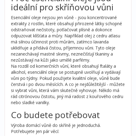
ideální pro skříňovou vůni
Esenciální oleje nejsou jen vůně - jsou koncentrované
extrakty z rostlin, které obsahují přirozené látky schopné
odstraňovat nečistoty, potlačovat plísně a dokonce
odpuzovat klíšťata a můry. Například olej z cedru atlasu
má silnou účinnost proti můrám, zatímco lavanda
uklidňuje a přidává čistou, příjemnou vůni. Tyto oleje
nezanechávají mastné skvrny, neznečišťují tkaniny a
nezůstávají na kůži jako umělé parfémy.
Na rozdíl od komerčních vůní, které obsahují ftaláty a
alkohol, esenciální oleje se postupně uvolňují a vydávají
vůni po týdny. Pokud použijete kvalitní oleje, vůně bude
čerstvá i po dvou měsících. A co je nejdůležitější - můžete
si vybrat vůni, která vám skutečně vyhovuje. Někdo má
rád citrónovou čistotu, jiný má radost z kouřového cedru
nebo sladké vanilky.
Co budete potřebovat
Výroba domácí vůně do skříně je jednoduchá.
Potřebujete jen pár věcí: