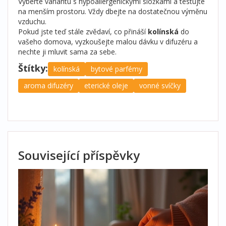
Vyberte variantu s hypoallergenickými složkami a testujte
na menším prostoru. Vždy dbejte na dostatečnou výměnu
vzduchu.
Pokud jste teď stále zvědaví, co přináší
kolínská
do
vašeho domova, vyzkoušejte malou dávku v difuzéru a
nechte ji mluvit sama za sebe.
Štítky:
kolínská
bytové parfémy
aroma difuzéry
eterické oleje
vonné svíčky
Související příspěvky