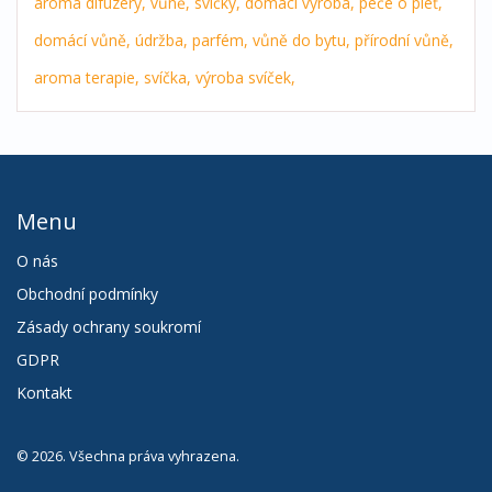
aroma difuzéry,
vůně,
svíčky,
domácí výroba,
péče o pleť,
domácí vůně,
údržba,
parfém,
vůně do bytu,
přírodní vůně,
aroma terapie,
svíčka,
výroba svíček,
Menu
O nás
Obchodní podmínky
Zásady ochrany soukromí
GDPR
Kontakt
© 2026. Všechna práva vyhrazena.