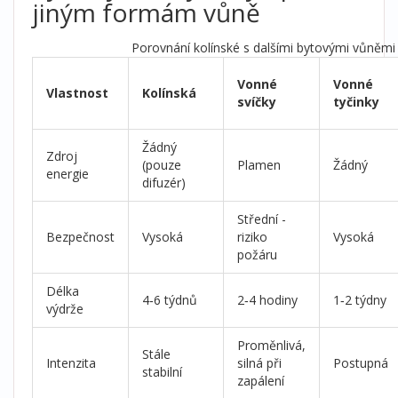
jiným formám vůně
Porovnání kolínské s dalšími bytovými vůněmi
Vonné
Vonné
Vlastnost
Kolínská
svíčky
tyčinky
Žádný
Zdroj
(pouze
Plamen
Žádný
energie
difuzér)
Střední -
Bezpečnost
Vysoká
riziko
Vysoká
požáru
Délka
4‑6 týdnů
2‑4 hodiny
1‑2 týdny
výdrže
Proměnlivá,
Stále
Intenzita
silná při
Postupná
stabilní
zapálení