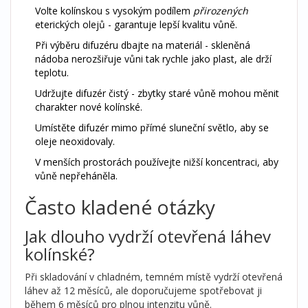
Volte kolínskou s vysokým podílem
přirozených
eterických olejů - garantuje lepší kvalitu vůně.
Při výběru difuzéru dbajte na materiál - skleněná
nádoba nerozšiřuje vůni tak rychle jako plast, ale drží
teplotu.
Udržujte difuzér čistý - zbytky staré vůně mohou měnit
charakter nové kolínské.
Umístěte difuzér mimo přímé sluneční světlo, aby se
oleje neoxidovaly.
V menších prostorách používejte nižší koncentraci, aby
vůně nepřeháněla.
Často kladené otázky
Jak dlouho vydrží otevřená láhev
kolínské?
Při skladování v chladném, temném místě vydrží otevřená
láhev až 12 měsíců, ale doporučujeme spotřebovat ji
během 6 měsíců pro plnou intenzitu vůně.