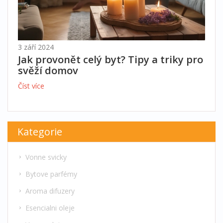
3 září 2024
Jak provonět celý byt? Tipy a triky pro
svěží domov
Číst více
Kategorie
Vonne svicky
Bytove parfémy
Aroma difuzery
Esencialni oleje