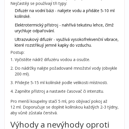
Nejčastěji se používají tři typy:
Difuzér
na vodní bázi - nalijete vodu a přidáte 5‑10 ml
kolínské.
Elektrotermický přístroj - nahřívá tekutinu lehce, čímž
urychluje odpařování.
Ultrazvukový difuzér - využívá vysokofrekvenční vibrace,
které rozstřikují jemné kapky do vzduchu.
Postup:
Vyčistěte nádrž difuzéru vodou a osušte.
Do nádržky nalijte požadované množství vody (obvykle
200 ml).
Přidejte 5‑15 ml kolínské podle velikosti místnosti.
Zapněte přístroj a nastavte časovač či intenzitu.
Pro menší koupelny stačí 5 ml, pro obývací pokoj až
12 ml. Doporučuje se doplnit kolínskou každých 2‑3 týdny,
aby vůně zůstala čerstvá.
Výhody a nevýhody oproti