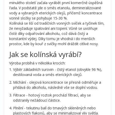
minulého století začala vyrábět první komerčně úspěšná
řada. V podstatě jde o směs etanolu, demineralizované
vody a vybraných eterických olejů, přičemž koncentrace
vonné složky se pohybuje 15‑30 %.
Kolínská se liší od tradičních vonných svíček a tyčinek tím,
že nevyžaduje spalování ani topení. Vůně se uvolňuje
čistě díky odpařování alkoholu, což dává čistý a
konstantní výdej. Díky tomu je vhodná i do menších
prostor, kde by kouř z svíčky mohl dráždit citlivé nosy.
Jak se kolínská vyrábí?
Výroba probíhá v několika krocích:
Výběr základních surovin - čistý etanol (obvykle 96 %),
destilovaná voda a směs eterických olejů.
Míchání - olejová koncentrace se přesně odměřuje a
přidává do alkoholu, následně vše se doplní vodou.
Filtrace - hotový roztok prochází filtrací, aby se
odstranily nežádoucí částice.
Plnění - tekutinu balí do tmavých skleněných nebo
plastových flakonů, aby se minimalizoval vliv světla.