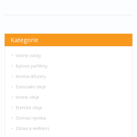
týkajících se použití různých vůní.
Kategorie
Vonne svicky
Bytove parfémy
Aroma difuzery
Esencialni oleje
Vonne oleje
Etericke oleje
Domaci vyroba
Zdravi a wellness