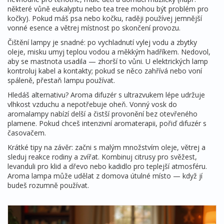
některé vůně eukalyptu nebo tea tree mohou být problém pro
kočky). Pokud máš psa nebo kočku, raději používej jemnější
vonné esence a větrej místnost po skončení provozu.
Čištění lampy je snadné: po vychladnutí vylej vodu a zbytky
oleje, misku umyj teplou vodou a měkkým hadříkem. Nedovol,
aby se mastnota usadila — zhorší to vůni. U elektrických lamp
kontroluj kabel a kontakty; pokud se něco zahřívá nebo voní
spáleně, přestaň lampu používat.
Hledáš alternativu? Aroma difuzér s ultrazvukem lépe udržuje
vlhkost vzduchu a nepotřebuje oheň. Vonný vosk do
aromalampy nabízí delší a čistší provonění bez otevřeného
plamene. Pokud chceš intenzivní aromaterapii, pořiď difuzér s
časovačem.
Krátké tipy na závěr: začni s malým množstvím oleje, větrej a
sleduj reakce rodiny a zvířat. Kombinuj citrusy pro svěžest,
levanduli pro klid a dřevo nebo kadidlo pro teplejší atmosféru.
Aroma lampa může udělat z domova útulné místo — když jí
budeš rozumně používat.