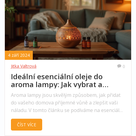
4 září 2024
Jitka Valtrová
0
Ideální esenciální oleje do
aroma lampy: Jak vybrat a
použít
Aroma lampy jsou skvělým způsobem, jak přidat
do vašeho domova příjemné vůně a zlepšit vaši
náladu. V tomto článku se podíváme na esenciální
oleje, které jsou vhodné pro použití v aroma
ČÍST VÍCE
lampách, a také na to, jak je správně použít. Dále
se ponoříme do výhod a možných varování