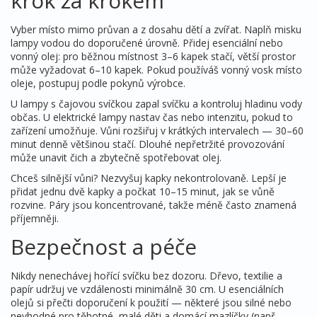
krok za krokem
Vyber místo mimo průvan a z dosahu dětí a zvířat. Naplň misku
lampy vodou do doporučené úrovně. Přidej esenciální nebo
vonný olej: pro běžnou místnost 3–6 kapek stačí, větší prostor
může vyžadovat 6–10 kapek. Pokud používáš vonný vosk místo
oleje, postupuj podle pokynů výrobce.
U lampy s čajovou svíčkou zapal svíčku a kontroluj hladinu vody
občas. U elektrické lampy nastav čas nebo intenzitu, pokud to
zařízení umožňuje. Vůni rozšiřuj v krátkých intervalech — 30–60
minut denně většinou stačí. Dlouhé nepřetržité provozování
může unavit čich a zbytečně spotřebovat olej.
Chceš silnější vůni? Nezvyšuj kapky nekontrolovaně. Lepší je
přidat jednu dvě kapky a počkat 10–15 minut, jak se vůně
rozvine. Páry jsou koncentrované, takže méně často znamená
příjemněji.
Bezpečnost a péče
Nikdy nenechávej hořící svíčku bez dozoru. Dřevo, textilie a
papír udržuj ve vzdálenosti minimálně 30 cm. U esenciálních
olejů si přečti doporučení k použití — některé jsou silné nebo
nevhodné pro těhotné, malé děti a domácí mazlíčky (např.