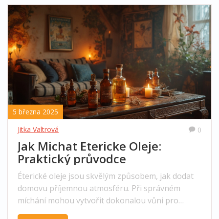
5 března 2025
Jitka Valtrová
0
Jak Michat Etericke Oleje:
Praktický průvodce
Éterické oleje jsou skvělým způsobem, jak dodat
domovu příjemnou atmosféru. Při správném
míchání mohou vytvořit dokonalou vůni pro
jakoukoli příležitost. Tento článek nabízí