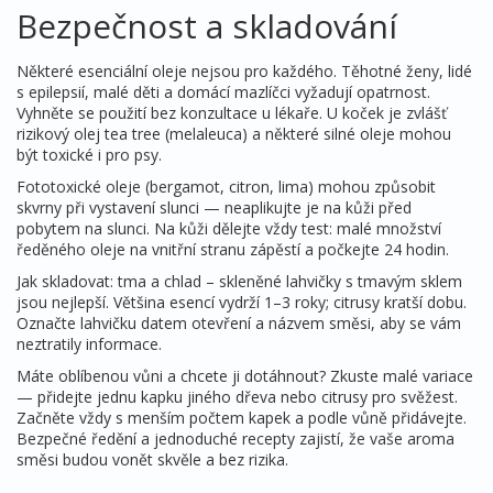
Bezpečnost a skladování
Některé esenciální oleje nejsou pro každého. Těhotné ženy, lidé
s epilepsií, malé děti a domácí mazlíčci vyžadují opatrnost.
Vyhněte se použití bez konzultace u lékaře. U koček je zvlášť
rizikový olej tea tree (melaleuca) a některé silné oleje mohou
být toxické i pro psy.
Fototoxické oleje (bergamot, citron, lima) mohou způsobit
skvrny při vystavení slunci — neaplikujte je na kůži před
pobytem na slunci. Na kůži dělejte vždy test: malé množství
ředěného oleje na vnitřní stranu zápěstí a počkejte 24 hodin.
Jak skladovat: tma a chlad – skleněné lahvičky s tmavým sklem
jsou nejlepší. Většina esencí vydrží 1–3 roky; citrusy kratší dobu.
Označte lahvičku datem otevření a názvem směsi, aby se vám
neztratily informace.
Máte oblíbenou vůni a chcete ji dotáhnout? Zkuste malé variace
— přidejte jednu kapku jiného dřeva nebo citrusy pro svěžest.
Začněte vždy s menším počtem kapek a podle vůně přidávejte.
Bezpečné ředění a jednoduché recepty zajistí, že vaše aroma
směsi budou vonět skvěle a bez rizika.