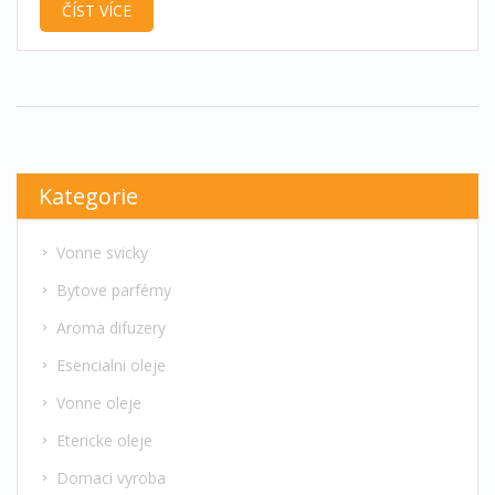
ČÍST VÍCE
praktické tipy, jak správně míchat éterické oleje, a
na jaké základní kombinace se zaměřit. Naučíte se
také, jaké oleje jsou nejlepší pro různé nálady a
situace.
Kategorie
Vonne svicky
Bytove parfémy
Aroma difuzery
Esencialni oleje
Vonne oleje
Etericke oleje
Domaci vyroba