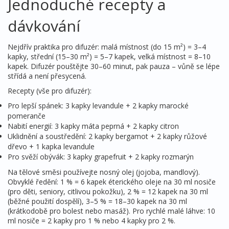
Jednoduché recepty a
dávkování
Nejdřív praktika pro difuzér: malá místnost (do 15 m²) = 3–4
kapky, střední (15–30 m²) = 5–7 kapek, velká místnost = 8–10
kapek. Difuzér pouštějte 30–60 minut, pak pauza – vůně se lépe
střídá a není přesycená.
Recepty (vše pro difuzér):
Pro lepší spánek: 3 kapky levandule + 2 kapky marocké
pomeranče
Nabití energií: 3 kapky máta peprná + 2 kapky citron
Uklidnění a soustředění: 2 kapky bergamot + 2 kapky růžové
dřevo + 1 kapka levandule
Pro svěží obývák: 3 kapky grapefruit + 2 kapky rozmarýn
Na tělové směsi používejte nosný olej (jojoba, mandlový).
Obvyklé ředění: 1 % = 6 kapek éterického oleje na 30 ml nosiče
(pro děti, seniory, citlivou pokožku), 2 % = 12 kapek na 30 ml
(běžné použití dospělí), 3–5 % = 18–30 kapek na 30 ml
(krátkodobě pro bolest nebo masáž). Pro rychlé malé láhve: 10
ml nosiče = 2 kapky pro 1 % nebo 4 kapky pro 2 %.