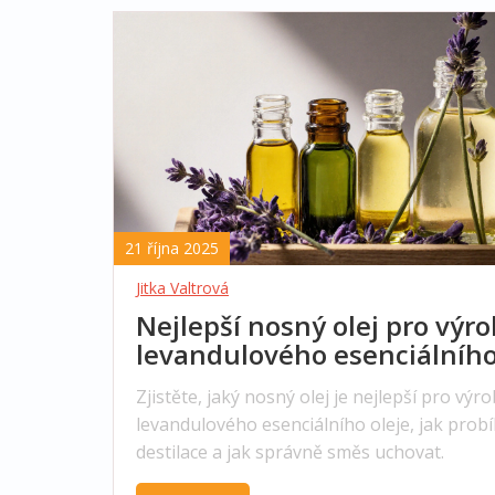
21 října 2025
Jitka Valtrová
Nejlepší nosný olej pro výr
levandulového esenciálníh
oleje
Zjistěte, jaký nosný olej je nejlepší pro výr
levandulového esenciálního oleje, jak prob
destilace a jak správně směs uchovat.