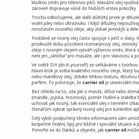
kluzkou směs pro tělesnou péči
. Masážní olej využív
zároveň dopravuje vůně do hlubších vrstev pokožky.
Trochu odbočujeme, ale další důležitý prvek je
difuzé
vodní páry nebo ultrazvuku
. I když difuzéry nepoužív
množstvím nosného oleje, aby získali jemnější a déle t
Podobně se nosný olej často spojuje s péčí o vlasy. V
prodloužit dobu působení
rozmarýnový olej
,
eterický
oleje s nosným olejem vytváří výživnou směs, která s
není jen „silnička“ pro masáže, ale i pro vlasovou a 
Ve světě DIY (do‑it‑yourself) se setkáváme s tvorbou v
hlavní krok je volba kvalitního nosného oleje, který 
nebo mandlový olej, získáte lehkou texturu, dlouhou 
parfém. To potvrzuje, že
carrier oil
je univerzální mo
Bez ohledu na to, zda jde o masáž, difúzi nebo domác
(mandle, jojoba, hroznový), poměr ředění a stabilita b
uchovat jak nosný, tak esenciální olej v temném chl
čtenářům vybrat správný nosný olej pro konkrétní apli
Celý výběr podpořený těmito informacemi vám umožní
bezpečné ředění, tipy pro běžné i speciální situace
Ponořte se do článků a objevte, jak
carrier oil
může 