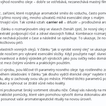
á výhod nosného oleje – dobře se vstřebává, nezanechává mastný fil
r
,
zařízení, které rozptyluje aromatické směsi do vzduchu, často pom
ají přímo nosný olej, mnoho uživatelů míchá esenciální oleje s malým
rvající vůni. Tak vzniká vztah:
carrier oil
→ difuzér → prodloužená ar
 článku o rozmarýnovém oleji ve vlasech čtenáři zjistí, že nosný olej
 extrakt podporující růst a zdraví vlasových folikul
. Kombinace rozmar
e nechává působit v čase a následně se oplachuje. To ukazuje, že no
pokožkovou péči.
lastních vonných olejů. V článku “Jak si vyrobit vonný olej” se ukazuje
bude nosičem pro vybrané esenciální složky. Když použijete např. slune
trvanlivost a dobrý výsledek při výrobcích jako jsou svíčky nebo domá
st mezi čistými vůněmi a praktickým použitím.
í výrobu, jsou klíčové tři parametry nosného oleje: typ rostlinného z
ěhem skladování. V článku “Jak dlouho vydrží éterické oleje” najdete t
adu, aby si zachovaly svou sílu po měsíce. Přehled těchto parametrů
kaci a vyhnout se ztrátě vůně nebo kvality.
 prozkoumat široký sortiment obsahu níže. Čekají vás návody na mí
 a praktické pomůcky, které vám pomohou vytvořit doma dokonalou at
posunout vaše aromaterapeutické rituály na novou úroveň.