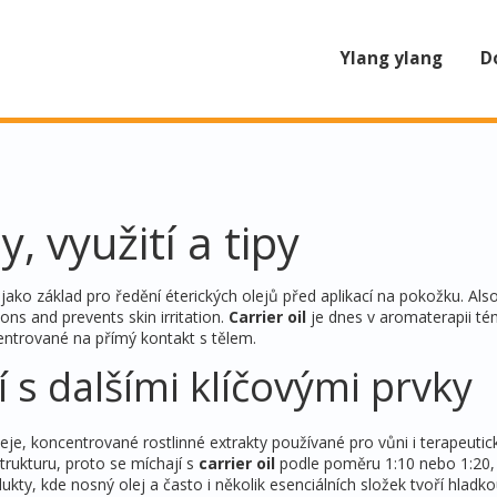
Ylang ylang
D
y, využití a tipy
í jako základ pro ředění éterických olejů před aplikací na pokožku
. Al
ons and prevents skin irritation.
Carrier oil
je dnes v aromaterapii t
centrované na přímý kontakt s tělem.
í s dalšími klíčovými prvky
leje
,
koncentrované rostlinné extrakty používané pro vůni i terapeutic
ukturu, proto se míchají s
carrier oil
podle poměru 1:10 nebo 1:20,
ukty, kde nosný olej a často i několik esenciálních složek tvoří hladko