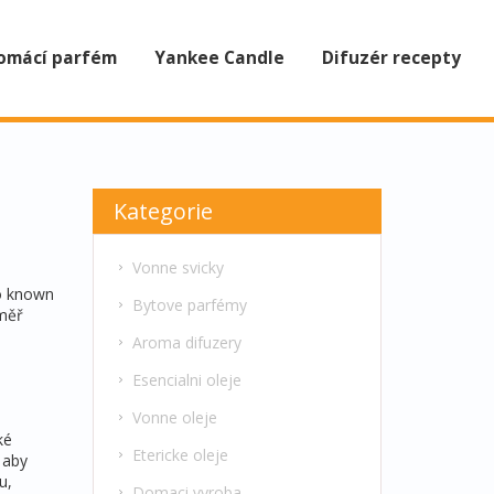
omácí parfém
Yankee Candle
Difuzér recepty
Kategorie
Vonne svicky
so known
Bytove parfémy
éměř
Aroma difuzery
Esencialni oleje
Vonne oleje
ké
Etericke oleje
 aby
u,
Domaci vyroba