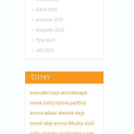
ledna 2026
prosince 2025
listopadu 2025
října 2025
září 2025
ŠTÍTKY
esenciální oleje
aromaterapie
vonné svíčky
bytové parfémy
aroma difuzér
éterické oleje
vonné oleje
aroma difuzéry
vůně
svíčky
domácí výroba
péče o pleť