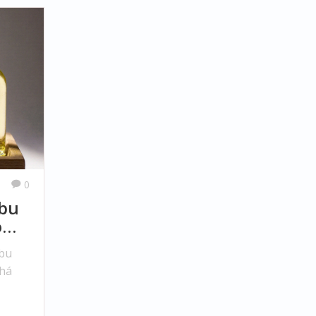
0
obu
o
obu
íhá