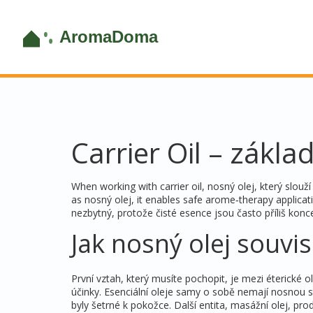
Carrier Oil – základ
When working with
carrier oil
,
nosný olej, který slouž
as
nosný olej
, it enables safe arome‑therapy applicati
nezbytný, protože čisté esence jsou často příliš kon
Jak nosný olej souvis
První vztah, který musíte pochopit, je mezi
éterické o
účinky
.
Esenciální oleje
samy o sobě nemají nosnou str
byly šetrné k pokožce. Další entita,
masážní olej
,
prod