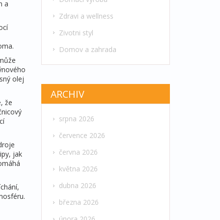
m a
Zdravi a wellness
ocí
Zivotni styl
oma.
Domov a zahrada
 může
ýnového
sný olej
ARCHIV
, že
čnicový
srpna 2026
cí
července 2026
droje
června 2026
ipy, jak
 pomáhá
května 2026
dubna 2026
chání,
mosféru.
března 2026
února 2026