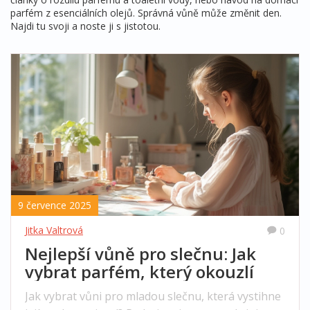
parfém z esenciálních olejů. Správná vůně může změnit den.
Najdi tu svoji a noste ji s jistotou.
9 července 2025
Jitka Valtrová
0
Nejlepší vůně pro slečnu: Jak
vybrat parfém, který okouzlí
Jak vybrat vůni pro mladou slečnu, která vystihne