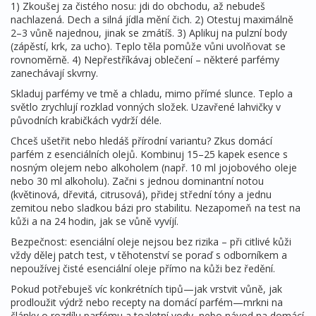
1) Zkoušej za čistého nosu: jdi do obchodu, až nebudeš
nachlazená. Dech a silná jídla mění čich. 2) Otestuj maximálně
2–3 vůně najednou, jinak se zmátíš. 3) Aplikuj na pulzní body
(zápěstí, krk, za ucho). Teplo těla pomůže vůni uvolňovat se
rovnoměrně. 4) Nepřestříkávaj oblečení – některé parfémy
zanechávají skvrny.
Skladuj parfémy ve tmě a chladu, mimo přímé slunce. Teplo a
světlo zrychlují rozklad vonných složek. Uzavřené lahvičky v
původních krabičkách vydrží déle.
Chceš ušetřit nebo hledáš přírodní variantu? Zkus domácí
parfém z esenciálních olejů. Kombinuj 15–25 kapek esence s
nosným olejem nebo alkoholem (např. 10 ml jojobového oleje
nebo 30 ml alkoholu). Začni s jednou dominantní notou
(květinová, dřevitá, citrusová), přidej střední tóny a jednu
zemitou nebo sladkou bázi pro stabilitu. Nezapomeň na test na
kůži a na 24 hodin, jak se vůně vyvíjí.
Bezpečnost: esenciální oleje nejsou bez rizika – při citlivé kůži
vždy dělej patch test, v těhotenství se poraď s odborníkem a
nepoužívej čisté esenciální oleje přímo na kůži bez ředění.
Pokud potřebuješ víc konkrétních tipů—jak vrstvit vůně, jak
prodloužit výdrž nebo recepty na domácí parfém—mrkni na
články o rozdílu parfému a toaletní vody, nebo návod na domácí