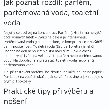
Jak poznat rozdíl: parfém,
parfémovaná voda, toaletní
voda
Nejdřív se podívej na koncentraci. Parfém (extrait) má nejvyšší
podíl vonných látek – vydrží nejdéle a je intenzivnější.
Parfémovaná voda (Eau de Parfum) je kompromis mezi výdrží a
denní nositelností. Toaletní voda (Eau de Toilette) je lehčí,
vhodná na den nebo k teplejším měsícům. Pokud chceš
dlouhotrvající vůni na večer, volte parfém nebo parfémovanou
vodu. Na dopoledne a práci stačí toaletní voda nebo lehčí
parfémovaná voda.
Tip: při testování parfému ho zkoušej na kůži, ne jen na papírku.
Pár kapek na zápěstí ukáže, jak se vůně rozvine a jak reaguje s
tvým pH pokožky.
Praktické tipy při výběru a
nošení