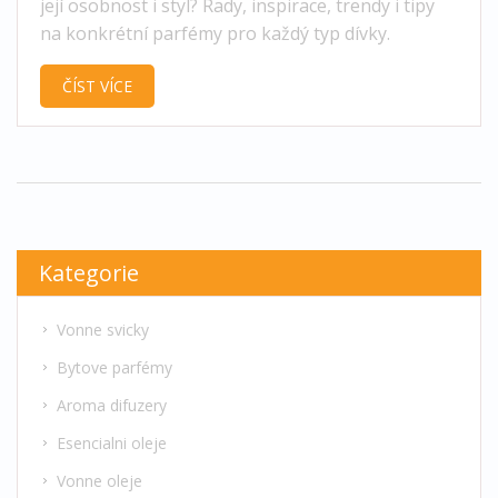
její osobnost i styl? Rady, inspirace, trendy i tipy
na konkrétní parfémy pro každý typ dívky.
ČÍST VÍCE
Kategorie
Vonne svicky
Bytove parfémy
Aroma difuzery
Esencialni oleje
Vonne oleje