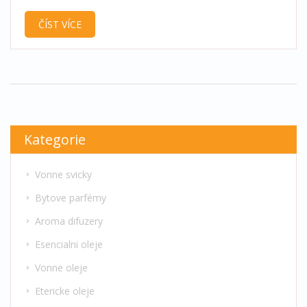
integrovat svíčky do tradičního vánočního dekoru.
ČÍST VÍCE
Zajištění rovnováhy mezi vzhledem, bezpečností a
vůní je klíčem k dokonalému věnci. Inspirujte se
tipy, které z vaší sváteční výzdoby udělají
nezapomenutelné dílo.
Kategorie
Vonne svicky
Bytove parfémy
Aroma difuzery
Esencialni oleje
Vonne oleje
Etericke oleje