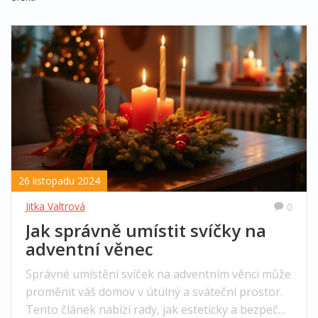
26 listopadu 2024
Jitka Valtrová
0
Jak správně umístit svíčky na
adventní věnec
Správné umístění svíček na adventním věnci může
proměnit váš domov v útulný a sváteční prostor.
Tento článek nabízí rady, jak esteticky a bezpečně