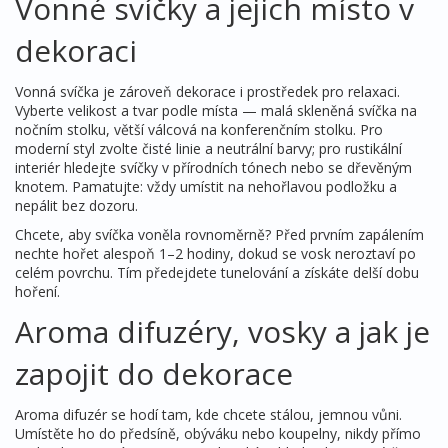
Vonné svíčky a jejich místo v
dekoraci
Vonná svíčka je zároveň dekorace i prostředek pro relaxaci.
Vyberte velikost a tvar podle místa — malá skleněná svíčka na
nočním stolku, větší válcová na konferenčním stolku. Pro
moderní styl zvolte čisté linie a neutrální barvy; pro rustikální
interiér hledejte svíčky v přírodních tónech nebo se dřevěným
knotem. Pamatujte: vždy umístit na nehořlavou podložku a
nepálit bez dozoru.
Chcete, aby svíčka voněla rovnoměrně? Před prvním zapálením
nechte hořet alespoň 1–2 hodiny, dokud se vosk neroztaví po
celém povrchu. Tím předejdete tunelování a získáte delší dobu
hoření.
Aroma difuzéry, vosky a jak je
zapojit do dekorace
Aroma difuzér se hodí tam, kde chcete stálou, jemnou vůni.
Umístěte ho do předsíně, obýváku nebo koupelny, nikdy přímo