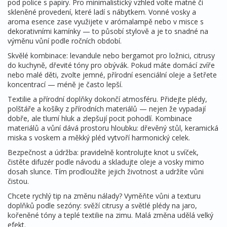
pod police s papíry. Pro minimalistický vzhled volte matné či
skleněné provedení, které ladí s nábytkem. Vonné vosky a
aroma esence zase využijete v arómalampě nebo v misce s
dekorativními kamínky — to působí stylově a je to snadné na
výměnu vůní podle ročních období.
Skvělé kombinace: levandule nebo bergamot pro ložnici, citrusy
do kuchyně, dřevité tóny pro obývák. Pokud máte domácí zvíře
nebo malé děti, zvolte jemné, přírodní esenciální oleje a šetřete
koncentrací — méně je často lepší.
Textilie a přírodní doplňky dokončí atmosféru. Přidejte plédy,
polštáře a košíky z přírodních materiálů — nejen že vypadají
dobře, ale tlumí hluk a zlepšují pocit pohodlí. Kombinace
materiálů a vůní dává prostoru hloubku: dřevěný stůl, keramická
miska s voskem a měkký pléd vytvoří harmonický celek.
Bezpečnost a údržba: pravidelně kontrolujte knot u svíček,
čistěte difuzér podle návodu a skladujte oleje a vosky mimo
dosah slunce. Tím prodloužíte jejich životnost a udržíte vůni
čistou.
Chcete rychlý tip na změnu nálady? Vyměňte vůni a texturu
doplňků podle sezóny: svěží citrusy a světlé plédy na jaro,
kořeněné tóny a teplé textilie na zimu. Malá změna udělá velký
efekt.