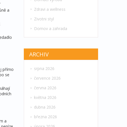
.
Zdravi a wellness
vůně a
Zivotni styl
k
Domov a zahrada
sedadlo
ARCHIV
srpna 2026
ej přímo
ebo se
července 2026
června 2026
máhají
vodních
května 2026
dubna 2026
března 2026
em a
í peníze
února 2026