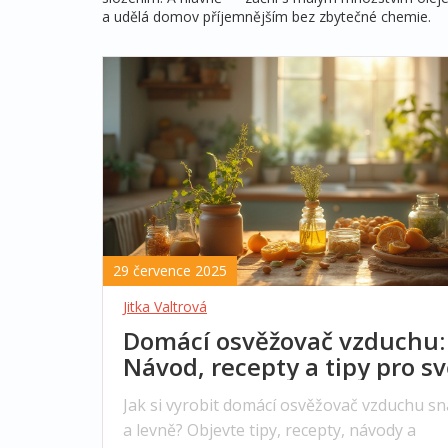
a udělá domov příjemnějším bez zbytečné chemie.
29 července 2025
Jitka Valtrová
Domácí osvěžovač vzduchu:
Návod, recepty a tipy pro sv
domov
Jak si vyrobit domácí osvěžovač vzduchu s
a levně? Objevte tipy, recepty, návody a