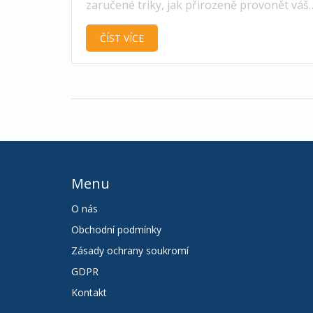
zaručené triky, jak přirozeně provonět váš
domov opravdu svěže.
ČÍST VÍCE
Menu
O nás
Obchodní podmínky
Zásady ochrany soukromí
GDPR
Kontakt