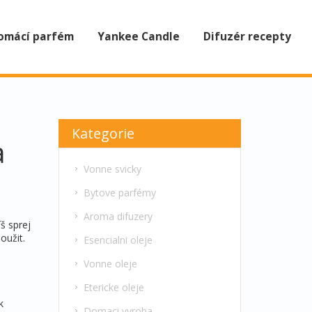
omácí parfém
Yankee Candle
Difuzér recepty
Kategorie
a
Vonne svicky
Bytove parfémy
Aroma difuzery
š sprej
oužit.
Esencialni oleje
Vonne oleje
Etericke oleje
k
Domaci vyroba