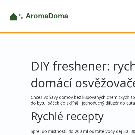
DIY freshener: ryc
domácí osvěžovač
Chceš voňavý domov bez kupovaných chemických sprej
do bytu, sáček do skříně i jednoduchý difuzér do auta.
Rychlé recepty
Sprej do místnosti: do 200 ml odstáté vody dej 20–30