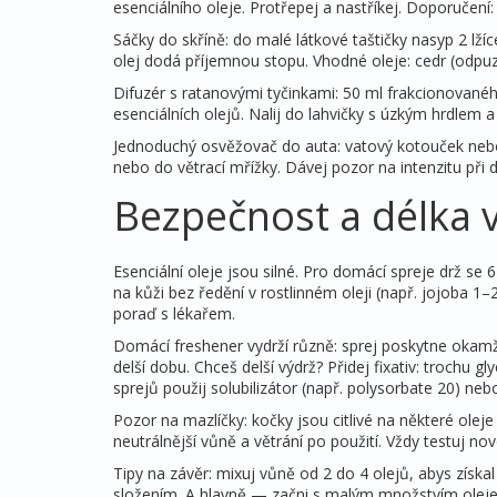
esenciálního oleje. Protřepej a nastříkej. Doporučení:
Sáčky do skříně: do malé látkové taštičky nasyp 2 lží
olej dodá příjemnou stopu. Vhodné oleje: cedr (odpuzu
Difuzér s ratanovými tyčinkami: 50 ml frakcionova
esenciálních olejů. Nalij do lahvičky s úzkým hrdlem a 
Jednoduchý osvěžovač do auta: vatový kotouček nebo
nebo do větrací mřížky. Dávej pozor na intenzitu při de
Bezpečnost a délka 
Esenciální oleje jsou silné. Pro domácí spreje drž se
na kůži bez ředění v rostlinném oleji (např. jojoba 
poraď s lékařem.
Domácí freshener vydrží různě: sprej poskytne okamž
delší dobu. Chceš delší výdrž? Přidej fixativ: trochu
sprejů použij solubilizátor (např. polysorbate 20) neb
Pozor na mazlíčky: kočky jsou citlivé na některé oleje
neutrálnější vůně a větrání po použití. Vždy testuj n
Tipy na závěr: mixuj vůně od 2 do 4 olejů, abys získal 
složením. A hlavně — začni s malým množstvím oleje; 