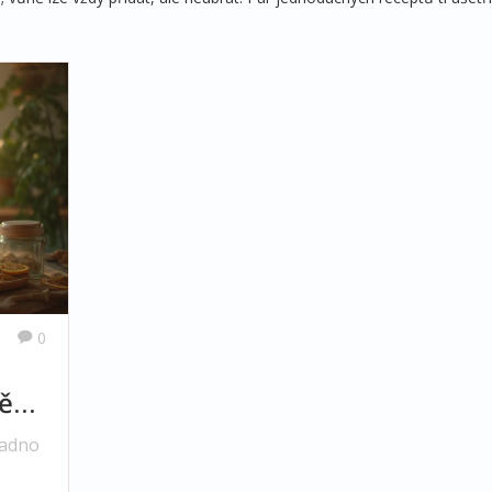
0
ěží
nadno