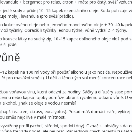
 levandule + bergamot pro relax, citron + máta pro čistý, svěží vzduch
ce jedlé sody a přidej 10–15 kapek esenciálního oleje. Soda pohlcuje 
je moly), levandule (pro svěží prádlo).
ného kokosového oleje nebo jemného mandlového oleje + 30–40 kape
vlož tyčinky. Obracíš-li tyčinky jednou týdně, vůně vydrží 2–4 týdny.
 kousek látky na suchý zip, 10–15 kapek oblíbeného oleje vlož pod 
lší jízdě.
vůně
 6–12 kapek na 100 ml vody při použití alkoholu jako nosiče. Nepoužív
1–2 % pro masážní směsi). U dětí a těhotných vol menší koncentrace n
itou voňavou vlnu, která odezní za hodiny. Sáčky a difuzéry zase po
 glycerinu nebo kapka jojoby pomůže ubránit rychlému odparu vůně. U 
o alkohol, jinak se oleje s vodou nesmísí.
 (např. tea tree, citrusy, eucalyptus). Pokud máš domácí zvíře, vybírej
ovou směs nejdříve v malé místnosti.
vyvážený profil (vrchní, střední, spodní tóny). Označ si lahvičky s dat
vůně lze vždy přidat, ale neubrát. Pár jednoduchých receptů ti ušetř