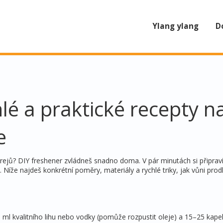
Ylang ylang
D
hlé a praktické recepty n
e
ů? DIY freshener zvládneš snadno doma. V pár minutách si připraví
 Níže najdeš konkrétní poměry, materiály a rychlé triky, jak vůni prodl
 ml kvalitního lihu nebo vodky (pomůže rozpustit oleje) a 15–25 kape