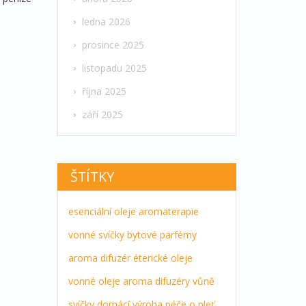
ledna 2026
prosince 2025
listopadu 2025
října 2025
září 2025
ŠTÍTKY
esenciální oleje
aromaterapie
vonné svíčky
bytové parfémy
aroma difuzér
éterické oleje
vonné oleje
aroma difuzéry
vůně
svíčky
domácí výroba
péče o pleť