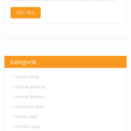
informace, které vám pomohou začít s vlastní
ČÍST VÍCE
výrobou svíček. Přečtěte si rady a postupy, jak
dosáhnout co nejlepších výsledků při domácí
výrobě svíček.
Kategorie
Vonne svicky
Bytove parfémy
Aroma difuzery
Esencialni oleje
Vonne oleje
Etericke oleje