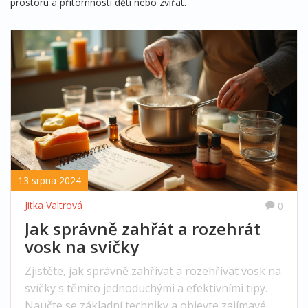
prostoru a přítomnosti dětí nebo zvířat.
13 srpna 2024
Jitka Valtrová
0
Jak správně zahřát a rozehrát
vosk na svíčky
Zjistěte, jak správně zahřívat a rozehřívat vosk na
svíčky s těmito jednoduchými a efektivními tipy.
Naučte se základní techniky a objevte zajímavé