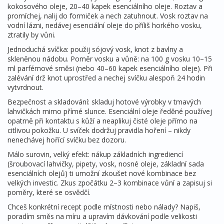
kokosového oleje, 20–40 kapek esenciálního oleje. Roztav a
promíchej, nalij do formiček a nech zatuhnout. Vosk roztav na
vodní lázni, nedávej esenciální oleje do příliš horkého vosku,
ztratily by vůni.
Jednoduchá svíčka: použij sójový vosk, knot z bavlny a
skleněnou nádobu. Poměr vosku a vůně: na 100 g vosku 10–15
ml parfémové směsi (nebo 40–60 kapek esenciálního oleje). Při
zalévání drž knot uprostřed a nechej svíčku alespoň 24 hodin
vytvrdnout.
Bezpečnost a skladování: skladuj hotové výrobky v tmavých
lahvičkách mimo přímé slunce. Esenciální oleje ředěné používej
opatrně při kontaktu s kůží a neaplikuj čisté oleje přímo na
citlivou pokožku. U svíček dodržuj pravidla hoření – nikdy
nenechávej hořící svíčku bez dozoru.
Málo surovin, velký efekt: nákup základních ingrediencí
(šroubovací lahvičky, pipety, vosk, nosné oleje, základní sada
esenciálních olejů) ti umožní zkoušet nové kombinace bez
velkých investic. Zkus zpočátku 2–3 kombinace vůní a zapisuj si
poměry, které se osvědčí.
Chceš konkrétní recept podle místnosti nebo nálady? Napiš,
poradím směs na míru a upravím dávkování podle velikosti