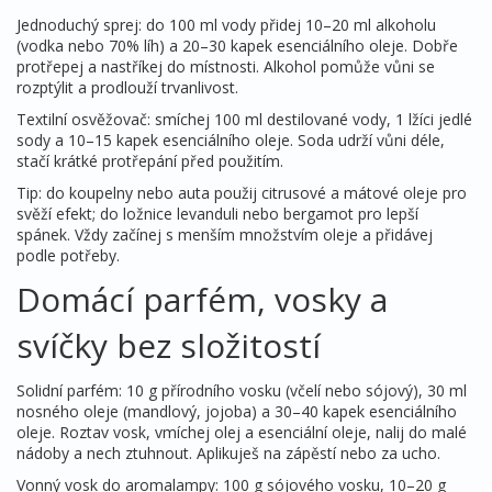
Jednoduchý sprej: do 100 ml vody přidej 10–20 ml alkoholu
(vodka nebo 70% líh) a 20–30 kapek esenciálního oleje. Dobře
protřepej a nastříkej do místnosti. Alkohol pomůže vůni se
rozptýlit a prodlouží trvanlivost.
Textilní osvěžovač: smíchej 100 ml destilované vody, 1 lžíci jedlé
sody a 10–15 kapek esenciálního oleje. Soda udrží vůni déle,
stačí krátké protřepání před použitím.
Tip: do koupelny nebo auta použij citrusové a mátové oleje pro
svěží efekt; do ložnice levanduli nebo bergamot pro lepší
spánek. Vždy začínej s menším množstvím oleje a přidávej
podle potřeby.
Domácí parfém, vosky a
svíčky bez složitostí
Solidní parfém: 10 g přírodního vosku (včelí nebo sójový), 30 ml
nosného oleje (mandlový, jojoba) a 30–40 kapek esenciálního
oleje. Roztav vosk, vmíchej olej a esenciální oleje, nalij do malé
nádoby a nech ztuhnout. Aplikuješ na zápěstí nebo za ucho.
Vonný vosk do aromalampy: 100 g sójového vosku, 10–20 g