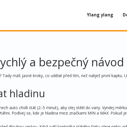
Ylang ylang
D
 rychlý a bezpečný návod
? Tady máš jasné kroky, co udělat před tím, než naliješ první kapku. U
at hladinu
ch auto chvíli stát (2–5 minut), aby olej stékl do vany. Vyndej měrku
u vytáhni. Podívej se, kde je hladina mezi značkami MIN a MAX. Pokud j
řed dlouhou cestou. Když svítí kontrolka nízkého tlaku oleje nebo vid