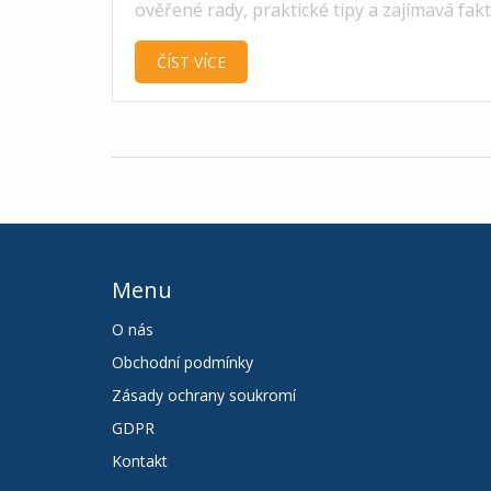
ověřené rady, praktické tipy a zajímavá fakt
která pomohou udržet vaše auto v perfekt
ČÍST VÍCE
stavu. Tento článek se zaměřuje na důležit
správné péče o auto.
Menu
O nás
Obchodní podmínky
Zásady ochrany soukromí
GDPR
Kontakt