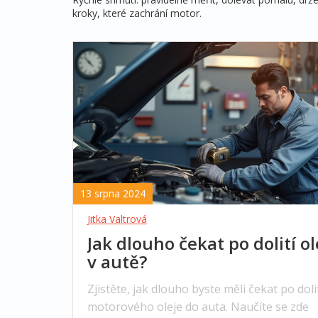
kroky, které zachrání motor.
13 srpna 2024
Jitka Valtrová
Jak dlouho čekat po dolití ol
v autě?
Zjistěte, jak dlouho byste měli čekat po doli
motorového oleje do auta. Naučíte se zde