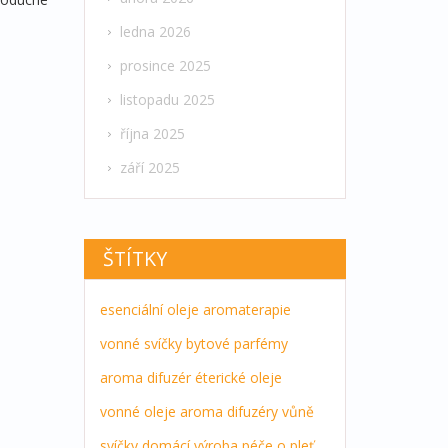
ledna 2026
prosince 2025
listopadu 2025
října 2025
září 2025
ŠTÍTKY
esenciální oleje
aromaterapie
vonné svíčky
bytové parfémy
aroma difuzér
éterické oleje
vonné oleje
aroma difuzéry
vůně
svíčky
domácí výroba
péče o pleť