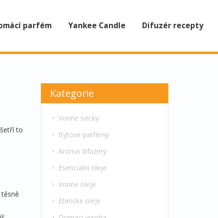
omácí parfém
Yankee Candle
Difuzér recepty
Kategorie
Vonne svicky
šetří to
Bytove parfémy
Aroma difuzery
Esencialni oleje
Vonne oleje
e těsně
Etericke oleje
Domaci vyroba
íš