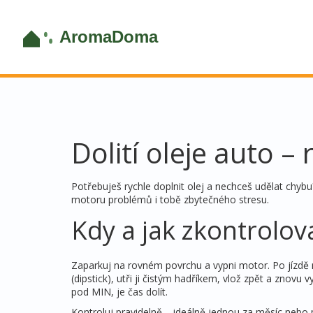
Dolití oleje auto –
Potřebuješ rychle doplnit olej a nechceš udělat chybu
motoru problémů i tobě zbytečného stresu.
Kdy a jak zkontrolov
Zaparkuj na rovném povrchu a vypni motor. Po jízdě ne
(dipstick), utři ji čistým hadříkem, vlož zpět a znov
pod MIN, je čas dolít.
Kontroluj pravidelně – ideálně jednou za měsíc nebo p