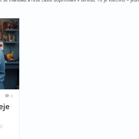
0
eje
tí