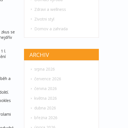
Zdravi a wellness
Zivotni styl
Domov a zahrada
 zkus se
nejdřív
1 l.
ARCHIV
ění
srpna 2026
oběh a
července 2026
června 2026
lití.
května 2026
pokles
dubna 2026
trolami
března 2026
února 2026
dnoduché