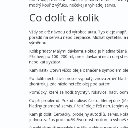
modrý kouř z výfuku, nečekej a vyhledej servis.
Co dolít a kolik
Vždy se drž návodu od výrobce auta. Typ oleje (např
poradit na servisu nebo čerpačce. Míchat syntetiku a m
výměnou.
Kolik přidat? Malými dávkami. Pokud je hladina těsně 
Přidávej po 100–200 ml, mezi dávkami nech olej ste
nebo katalyzátor.
Kam nalít? Otevři víčko oleje označené symbolem olejo
Po dolití nech chvíli motor vypnutý, znovu změř hladi
zkontroluj, zda nikde neteče olej pod autem.
Pomůcky, které se hodí: trychtýř, rukavice, hadr, odmě
Co při problémů: Pokud dolíváš často, hledej únik (tě
hladiny znamená servis. Přelití oleje řeš nerušeným 
Kam jít dolít: Čerpačky, prodejny autodílů, servis. Pok
jednou za čas prodloužíš životnost motoru a vyhneš
Rychlé shrnutí: pravidelně měřit, dolévat pomalu, drž