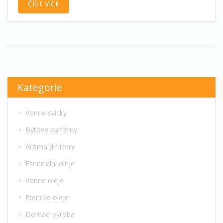
ČÍST VÍCE
ale taky poradím, čemu se raději vyhnout.
Zaměříme se na bezpečnost i na záludnosti, které
často lidi překvapí. Čtěte dál a zjistíte, jak tělové
svíce skutečně používat doma.
Kategorie
Vonne svicky
Bytove parfémy
Aroma difuzery
Esencialni oleje
Vonne oleje
Etericke oleje
Domaci vyroba