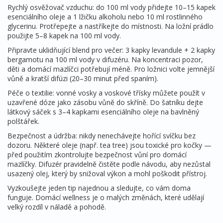
Rychlý osvěžovač vzduchu: do 100 ml vody přidejte 10–15 kapek
esenciálního oleje a 1 lžičku alkoholu nebo 10 ml rostlinného
glycerinu. Protřepejte a nastříkejte do místnosti. Na ložní prádlo
použijte 5–8 kapek na 100 ml vody.
Připravte uklidňující blend pro večer: 3 kapky levandule + 2 kapky
bergamotu na 100 ml vody v difuzéru. Na koncentraci pozor,
děti a domácí mazlíčci potřebují méně. Pro ložnici volte jemnější
vůně a kratší difúzi (20–30 minut před spaním).
Péče o textilie: vonné vosky a voskové třísky můžete použít v
uzavřené dóze jako zásobu vůně do skříně. Do šatníku dejte
látkový sáček s 3–4 kapkami esenciálního oleje na bavlněný
polštářek.
Bezpečnost a údržba: nikdy nenechávejte hořící svíčku bez
dozoru. Některé oleje (např. tea tree) jsou toxické pro kočky —
před použitím zkontrolujte bezpečnost vůní pro domácí
mazlíčky. Difuzér pravidelně čistěte podle návodu, aby nezůstal
usazený olej, který by snižoval výkon a mohl poškodit přístroj.
Vyzkoušejte jeden tip najednou a sledujte, co vám doma
funguje. Domácí wellness je o malých změnách, které udělají
velký rozdíl v náladě a pohodě.