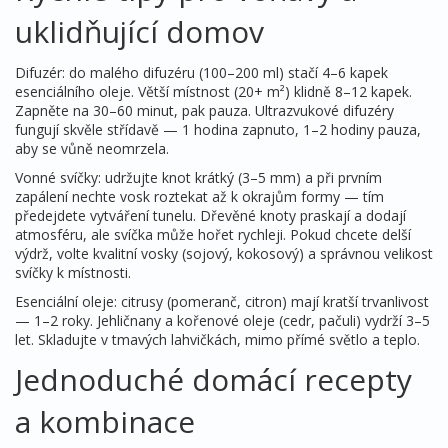
uklidňující domov
Difuzér: do malého difuzéru (100–200 ml) stačí 4–6 kapek
esenciálního oleje. Větší místnost (20+ m²) klidně 8–12 kapek.
Zapněte na 30–60 minut, pak pauza. Ultrazvukové difuzéry
fungují skvěle střídavě — 1 hodina zapnuto, 1–2 hodiny pauza,
aby se vůně neomrzela.
Vonné svíčky: udržujte knot krátký (3–5 mm) a při prvním
zapálení nechte vosk roztekat až k okrajům formy — tím
předejdete vytváření tunelu. Dřevěné knoty praskají a dodají
atmosféru, ale svíčka může hořet rychleji. Pokud chcete delší
výdrž, volte kvalitní vosky (sojový, kokosový) a správnou velikost
svíčky k místnosti.
Esenciální oleje: citrusy (pomeranč, citron) mají kratší trvanlivost
— 1–2 roky. Jehličnany a kořenové oleje (cedr, pačuli) vydrží 3–5
let. Skladujte v tmavých lahvičkách, mimo přímé světlo a teplo.
Jednoduché domácí recepty
a kombinace