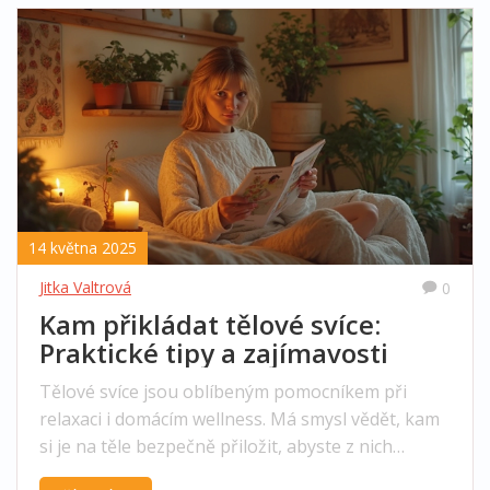
14 května 2025
Jitka Valtrová
0
Kam přikládat tělové svíce:
Praktické tipy a zajímavosti
Tělové svíce jsou oblíbeným pomocníkem při
relaxaci i domácím wellness. Má smysl vědět, kam
si je na těle bezpečně přiložit, abyste z nich
vytěžili co nejvíc. Prozkoumáme nejčastější místa,