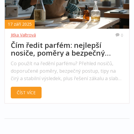
17 září 2025
Jitka Valtrová
0
Čím ředit parfém: nejlepší
nosiče, poměry a bezpečný
postup (průvodce)
Co použít na ředění parfému? Přehled nosičů,
doporučené poměry, bezpečný postup, tipy na
čirý a stabilní výsledek, plus řešení zákalu a slabé
výdrže.
ČÍST VÍCE