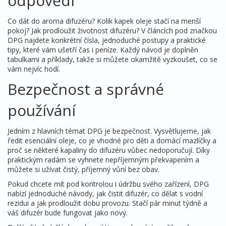
odpovědi
Co dát do aroma difuzéru? Kolik kapek oleje stačí na menší
pokoj? Jak prodloužit životnost difuzéru? V článcích pod značkou
DPG najdete konkrétní čísla, jednoduché postupy a praktické
tipy, které vám ušetří čas i peníze. Každý návod je doplněn
tabulkami a příklady, takže si můžete okamžitě vyzkoušet, co se
vám nejvíc hodí.
Bezpečnost a správné
používání
Jedním z hlavních témat DPG je bezpečnost. Vysvětlujeme, jak
ředit esenciální oleje, co je vhodné pro děti a domácí mazlíčky a
proč se některé kapaliny do difuzéru vůbec nedoporučují. Díky
praktickým radám se vyhnete nepříjemným překvapením a
můžete si užívat čistý, příjemný vůní bez obav.
Pokud chcete mít pod kontrolou i údržbu svého zařízení, DPG
nabízí jednoduché návody, jak čistit difuzér, co dělat s vodní
rezidui a jak prodloužit dobu provozu. Stačí pár minut týdně a
váš difuzér bude fungovat jako nový.