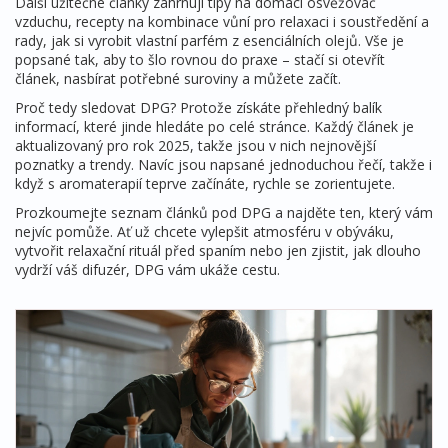
Další užitečné články zahrnují tipy na domácí osvěžovač
vzduchu, recepty na kombinace vůní pro relaxaci i soustředění a
rady, jak si vyrobit vlastní parfém z esenciálních olejů. Vše je
popsané tak, aby to šlo rovnou do praxe – stačí si otevřít
článek, nasbírat potřebné suroviny a můžete začít.
Proč tedy sledovat DPG? Protože získáte přehledný balík
informací, které jinde hledáte po celé stránce. Každý článek je
aktualizovaný pro rok 2025, takže jsou v nich nejnovější
poznatky a trendy. Navíc jsou napsané jednoduchou řečí, takže i
když s aromaterapií teprve začínáte, rychle se zorientujete.
Prozkoumejte seznam článků pod DPG a najděte ten, který vám
nejvíc pomůže. Ať už chcete vylepšit atmosféru v obýváku,
vytvořit relaxační rituál před spaním nebo jen zjistit, jak dlouho
vydrží váš difuzér, DPG vám ukáže cestu.