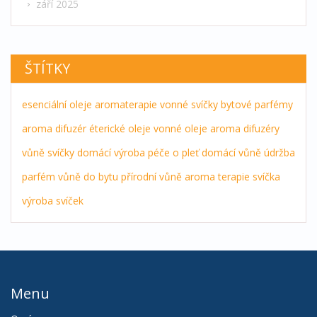
září 2025
ŠTÍTKY
esenciální oleje
aromaterapie
vonné svíčky
bytové parfémy
aroma difuzér
éterické oleje
vonné oleje
aroma difuzéry
vůně
svíčky
domácí výroba
péče o pleť
domácí vůně
údržba
parfém
vůně do bytu
přírodní vůně
aroma terapie
svíčka
výroba svíček
Menu