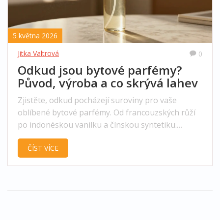
5 května 2026
Jitka Valtrová
0
Odkud jsou bytové parfémy?
Původ, výroba a co skrývá lahev
Zjistěte, odkud pocházejí suroviny pro vaše
oblíbené bytové parfémy. Od francouzských růží
po indonéskou vanilku a čínskou syntetiku.
Pochopení původu vám pomůže lépe vybírat
ČÍST VÍCE
kvalitu.