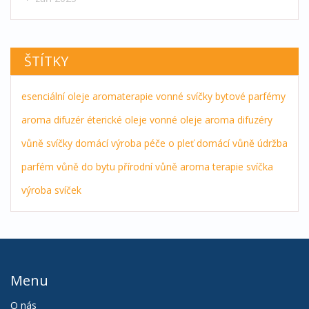
ŠTÍTKY
esenciální oleje
aromaterapie
vonné svíčky
bytové parfémy
aroma difuzér
éterické oleje
vonné oleje
aroma difuzéry
vůně
svíčky
domácí výroba
péče o pleť
domácí vůně
údržba
parfém
vůně do bytu
přírodní vůně
aroma terapie
svíčka
výroba svíček
Menu
O nás