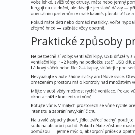
Volte lehké, svěží tóny: citrusy, máta nebo jemný pom
fungují na uklidnění, ale dávejte jen slabé dávky — př
orientálním parfémům v malé kabině, působí těžce a 
Pokud máte děti nebo domácí mazlíčky, volíte hypoaler
zřejmé hned — začněte vždy opatrně.
Praktické způsoby p
Nejbezpečnější volby: ventilační klipy, USB difuzéry 
Ventilační klip: 1–2 kapky na podložku stačí. USB dif
Látkový sáček nebo filc: 2–4 kapky, vkládejte pod se
Nevypalujte v autě žádné svíčky ani tělové svíce. Ot
omezeném prostoru málo kontroly nad množstvím v
Mějte v autě vždy možnost rychlé ventilace. Pokud vů
okno a snižte koncentraci vůně.
Rotujte vůně. V malých prostorech se vůně rychle p
intenzitu a zabrání navykání čichu.
Na trvalé zápachy (kouř, jídlo, zvířecí pachy) použijte
sodu na absorbci pachů. Pokud někde zůstane mastná
pomůžou — jemné mýdlo, absorpční prášek a opatrné p