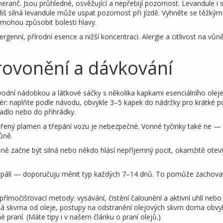
eranč. Jsou průhledné, osvěžující a nepřebijí pozornost. Levandule i 
íliš silná levandule může uspat pozornost při jízdě. Vyhněte se těžkým
mohou způsobit bolesti hlavy.
genní, přírodní esence a nižší koncentraci. Alergie a citlivost na vůn
rovonění a dávkování
s vodní nádobkou a látkové sáčky s několika kapkami esenciálního oleje
uzér: naplňte podle návodu, obvykle 3–5 kapek do nádržky pro krátké po
dadlo nebo do přihrádky.
evřený plamen a třepání vozu je nebezpečné. Vonné tyčinky také ne —
ůně.
ně začne být silná nebo někdo hlásí nepříjemný pocit, okamžitě otev
řepálí — doporučuju měnit typ každých 7–14 dnů. To pomůže zachova
 přímočišťovací metody: vysávání, čistění čalounění a aktivní uhlí nebo
 skvrna od oleje, postupy na odstranění olejových skvrn doma obvy
raní. (Máte tipy i v našem článku o praní olejů.)