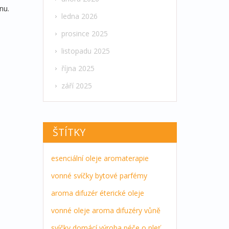
nu.
ledna 2026
prosince 2025
listopadu 2025
října 2025
září 2025
ŠTÍTKY
esenciální oleje
aromaterapie
vonné svíčky
bytové parfémy
aroma difuzér
éterické oleje
vonné oleje
aroma difuzéry
vůně
svíčky
domácí výroba
péče o pleť