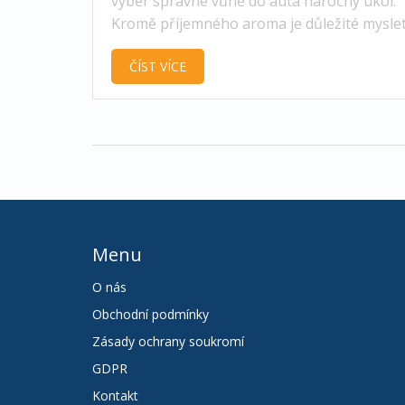
výběr správné vůně do auta náročný úkol.
Kromě příjemného aroma je důležité mysle
bezpečnost a praktické použití. V tomto čl
ČÍST VÍCE
prozkoumáme, jak si vybrat vhodný aroma
difuzér do auta, jaké jsou jeho výhody a
nevýhody, a nabídneme několik užitečných 
pro vytvoření vlastní unikátní vůně.
Menu
O nás
Obchodní podmínky
Zásady ochrany soukromí
GDPR
Kontakt