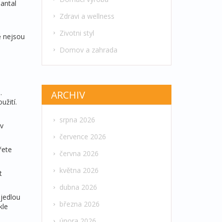
santal
Zdravi a wellness
Zivotni styl
ě nejsou
Domov a zahrada
.
ARCHIV
užití.
srpna 2026
 v
července 2026
řete
června 2026
května 2026
t
dubna 2026
 jedlou
března 2026
kle
února 2026