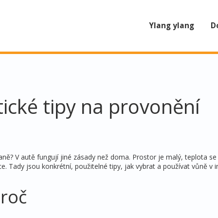
Ylang ylang
D
tické tipy na provonění
ně? V autě fungují jiné zásady než doma. Prostor je malý, teplota se 
. Tady jsou konkrétní, použitelné tipy, jak vybrat a používat vůně v i
proč