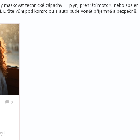
hly maskovat technické zápachy — plyn, přehřátí motoru nebo spáleni
čí. Držte vůni pod kontrolou a auto bude vonět příjemně a bezpečně.
0
být