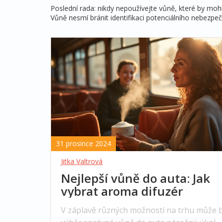
Poslední rada: nikdy nepoužívejte vůně, které by mo
Vůně nesmí bránit identifikaci potenciálního nebezpe
31 prosince 2024
Jitka Valtrová
Nejlepší vůně do auta: Jak
vybrat aroma difuzér
V záplavě různých možností na trhu může 