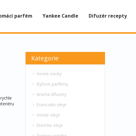
omácí parfém
Yankee Candle
Difuzér recepty
Kategorie
Vonne svicky
Bytove parfémy
Aroma difuzery
rychle
nteriéru
Esencialni oleje
Vonne oleje
Etericke oleje
Domaci vyroba