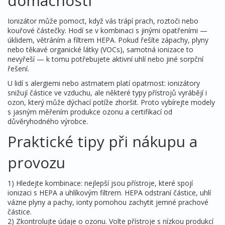
domácnosti
Ionizátor může pomoct, když vás trápí prach, roztoči nebo
kouřové částečky. Hodí se v kombinaci s jinými opatřeními —
úklidem, větráním a filtrem HEPA. Pokud řešíte zápachy, plyny
nebo těkavé organické látky (VOCs), samotná ionizace to
nevyřeší — k tomu potřebujete aktivní uhlí nebo jiné sorpční
řešení.
U lidí s alergiemi nebo astmatem platí opatrnost: ionizátory
snižují částice ve vzduchu, ale některé typy přístrojů vyrábějí i
ozon, který může dýchací potíže zhoršit. Proto vybírejte modely
s jasným měřením produkce ozonu a certifikací od
důvěryhodného výrobce.
Praktické tipy při nákupu a
provozu
1) Hledejte kombinace: nejlepší jsou přístroje, které spojí
ionizaci s HEPA a uhlíkovým filtrem. HEPA odstraní částice, uhlí
vázne plyny a pachy, ionty pomohou zachytit jemné prachové
částice.
2) Zkontrolujte údaje o ozonu. Volte přístroje s nízkou produkcí