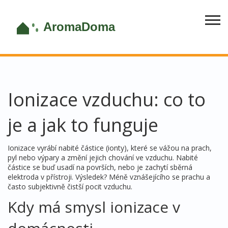
Ionizace vzduchu: co to
je a jak to funguje
Ionizace vyrábí nabité částice (ionty), které se vážou na prach,
pyl nebo výpary a změní jejich chování ve vzduchu. Nabité
částice se buď usadí na površích, nebo je zachytí sběrná
elektroda v přístroji. Výsledek? Méně vznášejícího se prachu a
často subjektivně čistší pocit vzduchu.
Kdy má smysl ionizace v