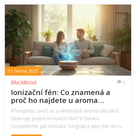
11 června 2025
Jitka Valtrová
0
Ionizační fén: Co znamená a
proč ho najdete u aroma
difuzérů
Přemýšlíte, proč se u některých aroma difuzérů
objevuje pojem ionizační fén? V článku
rozepíšeme, jak ionizace funguje a jaký má vliv na
kvalitu vzduchu doma. Poradíme, komu se