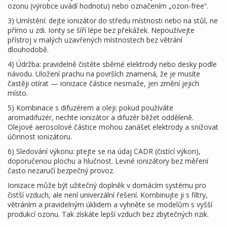
ozonu (výrobce uvádí hodnotu) nebo označením „ozon-free“.
3) Umístění: dejte ionizátor do středu místnosti nebo na stůl, ne
přímo u zdi. Ionty se šíří lépe bez překážek. Nepoužívejte
přístroj v malých uzavřených místnostech bez větrání
dlouhodobě.
4) Údržba: pravidelně čistěte sběrné elektrody nebo desky podle
návodu. Uložení prachu na površích znamená, že je musíte
častěji otírat — ionizace částice nesmaže, jen změní jejich
místo.
5) Kombinace s difuzérem a oleji: pokud používáte
aromadifuzér, nechte ionizátor a difuzér běžet odděleně.
Olejové aerosolové částice mohou zanášet elektrody a snižovat
účinnost ionizátoru.
6) Sledování výkonu: ptejte se na údaj CADR (čistící výkon),
doporučenou plochu a hlučnost. Levné ionizátory bez měření
často nezaručí bezpečný provoz.
Ionizace může být užitečný doplněk v domácím systému pro
čistší vzduch, ale není univerzální řešení. Kombinujte ji s filtry,
větráním a pravidelným úklidem a vyhněte se modelům s vyšší
produkcí ozonu. Tak získáte lepší vzduch bez zbytečných rizik.