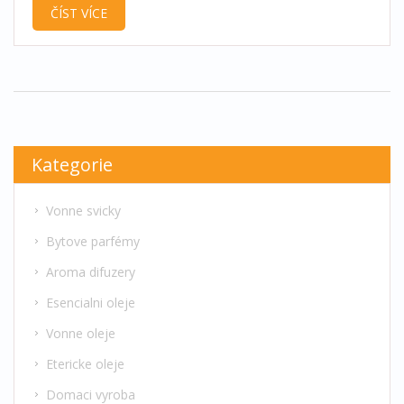
ČÍST VÍCE
ionizační difuzér vyplatí a na co si dát pozor při
výběru. Podíváme se na základní rozdíly mezi
běžným difuzérem a ionizačním typem. Přidáme
tipy pro lepší využití i drobnosti, které vás možná
překvapí.
Kategorie
Vonne svicky
Bytove parfémy
Aroma difuzery
Esencialni oleje
Vonne oleje
Etericke oleje
Domaci vyroba