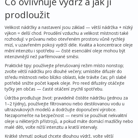
Co ovlivňuje výdrž a jak ji
prodloužit
Velikost nádržky a nastavení jsou základ — větší nádržka + nízký
výkon = delší chod. Proudění vzduchu a velikost místnosti také
rozhodují: v průvanu nebo otevřeném prostoru vůně rychleji
mizí, v uzavřeném pokoji vydrží déle. Kvalita a koncentrace oleje
mění intenzitu i spotřebu — čisté esenciální oleje mohou být
intenzivnější než parfémované směsi.
Praktické tipy: používejte přerušovaný režim místo nonstop;
zvolte větší nádržku pro dlouhé večery; umístěte difuzér do
středu místnosti nebo blízko oblasti, kde trávíte čas; při slabé
potřebě snižte počet kapek oleje. Pro reed difuzéry otáčejte
tyčky jen občas — časté otáčení zrychlí spotřebu.
Údržba prodlužuje život: pravidelně čistěte nádržku (jednou za
1–2 týdny), používejte filtrovanou nebo destilovanou vodu u
ultrazvukových modelů a dodržujte doporučení výrobce.
Nezapomeňte na bezpečnost — nesmí se používat nekvalitní
oleje u některých přístrojů, a pokud máte domácí mazlíčky nebo
malé děti, volte nižší intenzitu a kratší intervaly.
Krátké shrnutí: pokud chcete dlouhou výdrž, volte větší