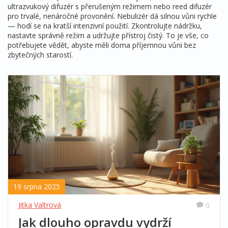
ultrazvukový difuzér s přerušeným režimem nebo reed difuzér
pro trvalé, nenáročné provonění. Nebulizér dá silnou vůni rychle
— hodí se na kratší intenzivní použití. Zkontrolujte nádržku,
nastavte správně režim a udržujte přístroj čistý. To je vše, co
potřebujete vědět, abyste měli doma příjemnou vůni bez
zbytečných starostí.
19 srpna 2025
Jitka Valtrová
0
Jak dlouho opravdu vydrží