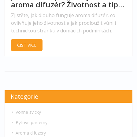
aroma difuzér? Životnost a tipy
na delší vůni
Zjistěte, jak dlouho funguje aroma difuzér, co
ovlivňuje jeho životnost a jak prodloužit vůni i
technickou stránku v domácích podmínkách.
ČÍST VÍCE
Kategorie
Vonne svicky
Bytove parfémy
Aroma difuzery