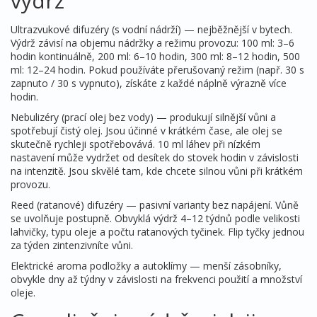
výdrž
Ultrazvukové difuzéry (s vodní nádrží) — nejběžnější v bytech.
Výdrž závisí na objemu nádržky a režimu provozu: 100 ml: 3–6
hodin kontinuálně, 200 ml: 6–10 hodin, 300 ml: 8–12 hodin, 500
ml: 12–24 hodin. Pokud používáte přerušovaný režim (např. 30 s
zapnuto / 30 s vypnuto), získáte z každé náplně výrazně více
hodin.
Nebulizéry (prací olej bez vody) — produkují silnější vůni a
spotřebují čistý olej. Jsou účinné v krátkém čase, ale olej se
skutečně rychleji spotřebovává. 10 ml láhev při nízkém
nastavení může vydržet od desítek do stovek hodin v závislosti
na intenzitě. Jsou skvělé tam, kde chcete silnou vůni při krátkém
provozu.
Reed (ratanové) difuzéry — pasivní varianty bez napájení. Vůně
se uvolňuje postupně. Obvyklá výdrž 4–12 týdnů podle velikosti
lahvičky, typu oleje a počtu ratanových tyčinek. Flip tyčky jednou
za týden zintenzivníte vůni.
Elektrické aroma podložky a autoklímy — menší zásobníky,
obvykle dny až týdny v závislosti na frekvenci použití a množství
oleje.