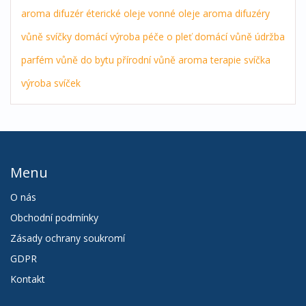
aroma difuzér
éterické oleje
vonné oleje
aroma difuzéry
vůně
svíčky
domácí výroba
péče o pleť
domácí vůně
údržba
parfém
vůně do bytu
přírodní vůně
aroma terapie
svíčka
výroba svíček
Menu
O nás
Obchodní podmínky
Zásady ochrany soukromí
GDPR
Kontakt