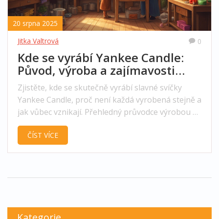
20 srpna 2025
Jitka Valtrová
0
Kde se vyrábí Yankee Candle:
Původ, výroba a zajímavosti
svíček
Zjistěte, kde se skutečně vyrábí slavné svíčky
Yankee Candle, proč není každá vyrobená stejně a
jak vůbec vznikají. Přehledný průvodce výrobou a
původem Yankee Candle v roce 2025.
ČÍST VÍCE
Kategorie