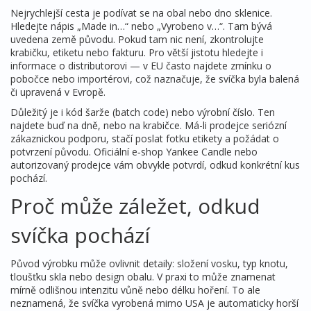
Nejrychlejší cesta je podívat se na obal nebo dno sklenice.
Hledejte nápis „Made in…“ nebo „Vyrobeno v…“. Tam bývá
uvedena země původu. Pokud tam nic není, zkontrolujte
krabičku, etiketu nebo fakturu. Pro větší jistotu hledejte i
informace o distributorovi — v EU často najdete zmínku o
pobočce nebo importérovi, což naznačuje, že svíčka byla balená
či upravená v Evropě.
Důležitý je i kód šarže (batch code) nebo výrobní číslo. Ten
najdete buď na dně, nebo na krabičce. Má-li prodejce seriózní
zákaznickou podporu, stačí poslat fotku etikety a požádat o
potvrzení původu. Oficiální e‑shop Yankee Candle nebo
autorizovaný prodejce vám obvykle potvrdí, odkud konkrétní kus
pochází.
Proč může záležet, odkud
svíčka pochází
Původ výrobku může ovlivnit detaily: složení vosku, typ knotu,
tloušťku skla nebo design obalu. V praxi to může znamenat
mírně odlišnou intenzitu vůně nebo délku hoření. To ale
neznamená, že svíčka vyrobená mimo USA je automaticky horší