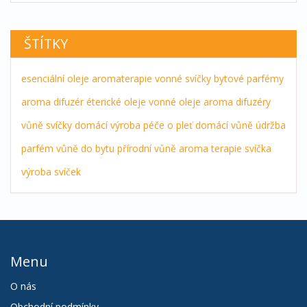
ŠTÍTKY
esenciální oleje
aromaterapie
vonné svíčky
bytové parfémy
aroma difuzér
éterické oleje
vonné oleje
aroma difuzéry
vůně
svíčky
domácí výroba
péče o pleť
domácí vůně
údržba
parfém
vůně do bytu
přírodní vůně
aroma terapie
svíčka
výroba svíček
Menu
O nás
Obchodní podmínky