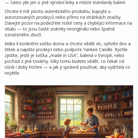
— často jde jen o jiné výrobní linky a místní standardy balení.
Chcete-li mít jistotu autentického produktu, kupujte u
autorizovaných prodejců nebo přímo na stránkách značky.
Dávejte pozor na podezřele nízké ceny a chybějící informace na
obalu — to jsou časté známky neoriginálu nebo špatně
označeného zboží.
Máte-li konkrétní svíčku doma a chcete vědět víc, vyfoťte dno a
štítek a napište prodejci nebo podpoře Yankee Candle. Rychle
zjistíte, jestli je svíčka „made in USA“, balená v Evropě, nebo
pochází z jiné továrny. Díky tomu budete vědět, co čekat od
vůně i doby hoření — a jak ji správně používat, aby vydržela co
nejdéle.