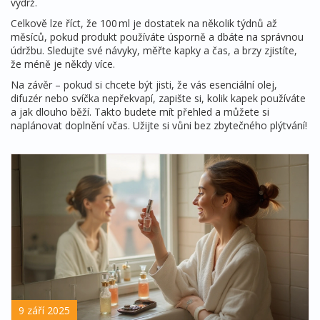
výdrž.
Celkově lze říct, že 100 ml je dostatek na několik týdnů až
měsíců, pokud produkt používáte úsporně a dbáte na správnou
údržbu. Sledujte své návyky, měřte kapky a čas, a brzy zjistíte,
že méně je někdy více.
Na závěr – pokud si chcete být jisti, že vás esenciální olej,
difuzér nebo svíčka nepřekvapí, zapište si, kolik kapek používáte
a jak dlouho běží. Takto budete mít přehled a můžete si
naplánovat doplnění včas. Užijte si vůni bez zbytečného plýtvání!
9 září 2025