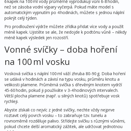
6 kapek na 100 ml vody průměrně vyprodukují vůni 6‑8 hodin,
než se zásoba vodní výpary vyčerpá. Pokud máte model s
automatickým vypnutím po 4 hodinách, můžete s jednou náplní
pokrýt celý týden.
Pro prodloužení výdrže můžete zřídka přidat více vody a použít
méně kapek. Ujistěte se ale, že nedojde k podtónu vůně – někdy
méně kapek výsledek jen rozostří.
Vonné svíčky – doba hoření
na 100 ml vosku
Vosková svíčka s náplní 100 ml váží zhruba 80‑90 g. Doba hoření
se udává v hodinách a závisí na typu vosku, průměru knotu a
velikosti plamene. Průměrná svíčka s dřevěným knotem vydrží
45‑60 hodin, pokud ji používáte v 3‑4 hodinových intervalech.
Větší plocha plamene (např. u silných knotů) spotřebuje vosk
rychleji.
Abyste získali co nejvíc z jedné svíčky, nechte vždy nejprve
roztavit celý povrch vosku – to zabraňuje tzv. tunelu a
rovnoměrně rozděluje palivo. Střídejte svíčku s různými vůněmi,
pokud chcete delší aromatický zážitek, ale udržovat jednotnou