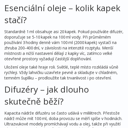
Esenciální oleje – kolik kapek
stačí?
Standardně 1 ml obsahuje asi 20 kapek. Pokud používáte difuzér,
doporučuje se 5‑10 kapek na 100 ml vody. Při průměrném
používání 3 hodiny denně vám 100 ml (2000 kapek) vystačí na
zhruba 200‑400 dní, v závislosti na intenzitě rozptylu. Menší
místnosti a nižší nastavení dělají z kapky víc, zatímco velké
otevřené prostory vyžadují častější doplňování.
Uložení oleje také hraje roli. Světlé, teplé místo rozkládá vůně
rychleji. Vždy lahvičku uzavřete pevně a skladujte v chladném,
temném šuplíku – prodloužíte tak trvanlivost i po otevření.
Difuzéry – jak dlouho
skutečně běží?
Kapacita nádrže difuzéru se často udává v mililitrech. Přestože
nádrž může mít 100 ml, doba provozu se měří spíše v hodinách.
Ultrazvukové modely promíchávají vodu a olej, takže při využití