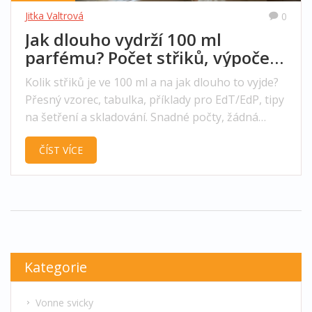
Jitka Valtrová
0
Jak dlouho vydrží 100 ml
parfému? Počet střiků, výpočet
a tipy
Kolik střiků je ve 100 ml a na jak dlouho to vyjde?
Přesný vzorec, tabulka, příklady pro EdT/EdP, tipy
na šetření a skladování. Snadné počty, žádná
magie.
ČÍST VÍCE
Kategorie
Vonne svicky