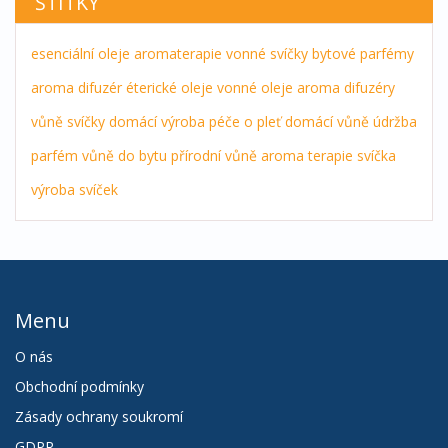
ŠTÍTKY
esenciální oleje
aromaterapie
vonné svíčky
bytové parfémy
aroma difuzér
éterické oleje
vonné oleje
aroma difuzéry
vůně
svíčky
domácí výroba
péče o pleť
domácí vůně
údržba
parfém
vůně do bytu
přírodní vůně
aroma terapie
svíčka
výroba svíček
Menu
O nás
Obchodní podmínky
Zásady ochrany soukromí
GDPR