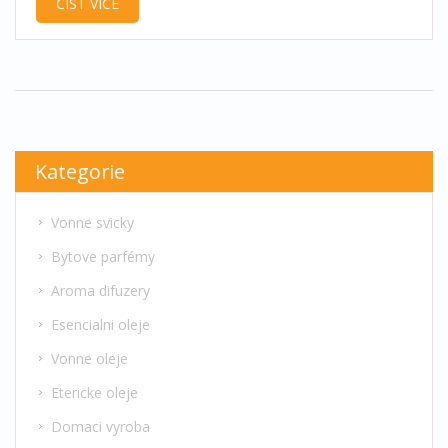
ČÍST VÍCE
na životní prostředí a ekologii. Dále získáte
praktické návody na opětovné využití oleje a tipy,
kam s ním, pokud už není vhodný k další
konzumaci.
Kategorie
Vonne svicky
Bytove parfémy
Aroma difuzery
Esencialni oleje
Vonne oleje
Etericke oleje
Domaci vyroba