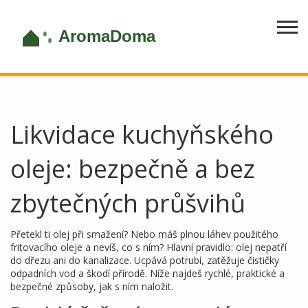
Likvidace kuchyňského
oleje: bezpečně a bez
zbytečných průšvihů
Přetekl ti olej při smažení? Nebo máš plnou láhev použitého
fritovacího oleje a nevíš, co s ním? Hlavní pravidlo: olej nepatří
do dřezu ani do kanalizace. Ucpává potrubí, zatěžuje čističky
odpadních vod a škodí přírodě. Níže najdeš rychlé, praktické a
bezpečné způsoby, jak s ním naložit.