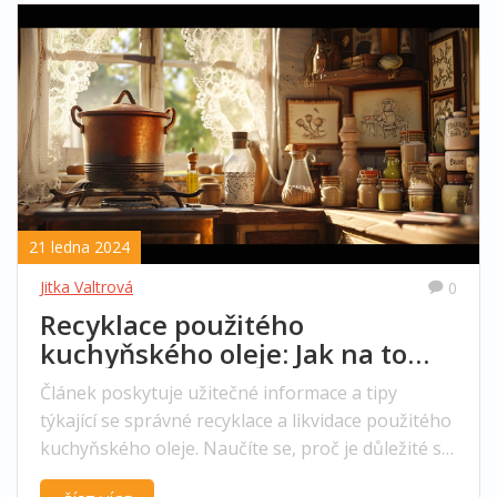
21 ledna 2024
Jitka Valtrová
0
Recyklace použitého
kuchyňského oleje: Jak na to
správně
Článek poskytuje užitečné informace a tipy
týkající se správné recyklace a likvidace použitého
kuchyňského oleje. Naučíte se, proč je důležité se
starým olejem nakládat správně a jaký dopad má