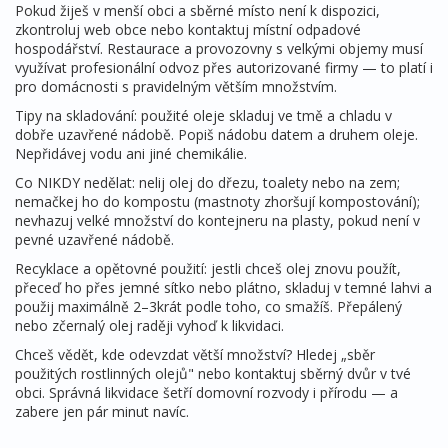
Pokud žiješ v menší obci a sběrné místo není k dispozici,
zkontroluj web obce nebo kontaktuj místní odpadové
hospodářství. Restaurace a provozovny s velkými objemy musí
využívat profesionální odvoz přes autorizované firmy — to platí i
pro domácnosti s pravidelným větším množstvím.
Tipy na skladování: použité oleje skladuj ve tmě a chladu v
dobře uzavřené nádobě. Popiš nádobu datem a druhem oleje.
Nepřidávej vodu ani jiné chemikálie.
Co NIKDY nedělat: nelij olej do dřezu, toalety nebo na zem;
nemačkej ho do kompostu (mastnoty zhoršují kompostování);
nevhazuj velké množství do kontejneru na plasty, pokud není v
pevné uzavřené nádobě.
Recyklace a opětovné použití: jestli chceš olej znovu použít,
přeceď ho přes jemné sítko nebo plátno, skladuj v temné lahvi a
použij maximálně 2–3krát podle toho, co smažíš. Přepálený
nebo zčernalý olej raději vyhoď k likvidaci.
Chceš vědět, kde odevzdat větší množství? Hledej „sběr
použitých rostlinných olejů" nebo kontaktuj sběrný dvůr v tvé
obci. Správná likvidace šetří domovní rozvody i přírodu — a
zabere jen pár minut navíc.