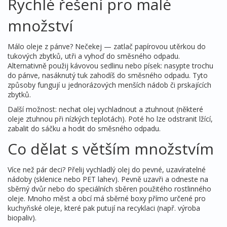
Rychlé řešení pro malé
množství
Málo oleje z pánve? Nečekej — zatlač papírovou utěrkou do
tukových zbytků, utři a vyhoď do směsného odpadu.
Alternativně použij kávovou sedlinu nebo písek: nasypte trochu
do pánve, nasáknutý tuk zahodíš do směsného odpadu. Tyto
způsoby fungují u jednorázových menších nádob či prskajících
zbytků.
Další možnost: nechat olej vychladnout a ztuhnout (některé
oleje ztuhnou při nízkých teplotách). Poté ho lze odstranit lžící,
zabalit do sáčku a hodit do směsného odpadu.
Co dělat s větším množstvím
Více než pár deci? Přelij vychladlý olej do pevné, uzavíratelné
nádoby (sklenice nebo PET lahev). Pevně uzavři a odneste na
sběrný dvůr nebo do speciálních sběren použitého rostlinného
oleje. Mnoho měst a obcí má sběrné boxy přímo určené pro
kuchyňské oleje, které pak putují na recyklaci (např. výroba
biopaliv).