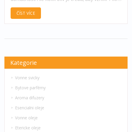
voňavého a kvalitního oleje? V tomto článku se
ČÍST VÍCE
ponoříme do tajemství výroby oleje, zjistíme, jaké
množství oliv je potřeba, a také prozkoumáme
metody, které se používají k jejich zpracování.
Poodhalením tohoto procesu se dozvíme, jak
doma vybrat ten nejlepší vonný olej.
Kategorie
Vonne svicky
Bytove parfémy
Aroma difuzery
Esencialni oleje
Vonne oleje
Etericke oleje