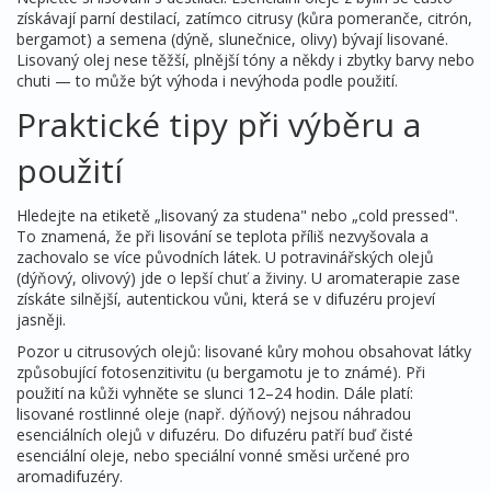
získávají parní destilací, zatímco citrusy (kůra pomeranče, citrón,
bergamot) a semena (dýně, slunečnice, olivy) bývají lisované.
Lisovaný olej nese těžší, plnější tóny a někdy i zbytky barvy nebo
chuti — to může být výhoda i nevýhoda podle použití.
Praktické tipy při výběru a
použití
Hledejte na etiketě „lisovaný za studena" nebo „cold pressed".
To znamená, že při lisování se teplota příliš nezvyšovala a
zachovalo se více původních látek. U potravinářských olejů
(dýňový, olivový) jde o lepší chuť a živiny. U aromaterapie zase
získáte silnější, autentickou vůni, která se v difuzéru projeví
jasněji.
Pozor u citrusových olejů: lisované kůry mohou obsahovat látky
způsobující fotosenzitivitu (u bergamotu je to známé). Při
použití na kůži vyhněte se slunci 12–24 hodin. Dále platí:
lisované rostlinné oleje (např. dýňový) nejsou náhradou
esenciálních olejů v difuzéru. Do difuzéru patří buď čisté
esenciální oleje, nebo speciální vonné směsi určené pro
aromadifuzéry.