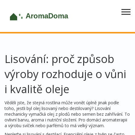
Lisování: proč způsob
výroby rozhoduje o vůni
i kvalitě oleje
Věděli jste, že stejná rostlina může vonět úplně jinak podle
toho, jestli byl olej lisovaný nebo destilovaný? Lisování
mechanicky vymačká olej z plodů nebo semen bez zahřívání. To
ovlivní barvu, aroma i nutriční složení. Pro domácí aromaterapii
a výrobu svíček nebo parfémů to má velký význam.
Nepleťte si lisování s destilací. Esenciální oleje z bylin se často