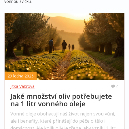
vonnou svíčku.
29 ledna 2025
Jitka Valtrová
0
Jaké množství oliv potřebujete
na 1 litr vonného oleje
Vonné oleje obohacují náš život nejen svou vůní,
ale i benefity, které přinášejí do péče o tělo i
domácnost. Ale kolik oliv je třeba, aby vznikl 1 litr