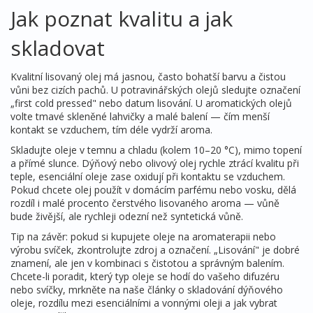
Jak poznat kvalitu a jak
skladovat
Kvalitní lisovaný olej má jasnou, často bohatší barvu a čistou
vůni bez cizích pachů. U potravinářských olejů sledujte označení
„first cold pressed" nebo datum lisování. U aromatických olejů
volte tmavé skleněné lahvičky a malé balení — čím menší
kontakt se vzduchem, tím déle vydrží aroma.
Skladujte oleje v temnu a chladu (kolem 10–20 °C), mimo topení
a přímé slunce. Dýňový nebo olivový olej rychle ztrácí kvalitu při
teple, esenciální oleje zase oxidují při kontaktu se vzduchem.
Pokud chcete olej použít v domácím parfému nebo vosku, dělá
rozdíl i malé procento čerstvého lisovaného aroma — vůně
bude živější, ale rychleji odezní než syntetická vůně.
Tip na závěr: pokud si kupujete oleje na aromaterapii nebo
výrobu svíček, zkontrolujte zdroj a označení. „Lisování" je dobré
znamení, ale jen v kombinaci s čistotou a správným balením.
Chcete-li poradit, který typ oleje se hodí do vašeho difuzéru
nebo svíčky, mrkněte na naše články o skladování dýňového
oleje, rozdílu mezi esenciálními a vonnými oleji a jak vybrat