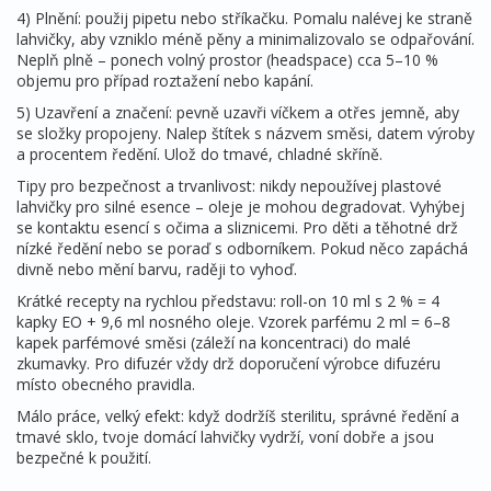
4) Plnění: použij pipetu nebo stříkačku. Pomalu nalévej ke straně
lahvičky, aby vzniklo méně pěny a minimalizovalo se odpařování.
Neplň plně – ponech volný prostor (headspace) cca 5–10 %
objemu pro případ roztažení nebo kapání.
5) Uzavření a značení: pevně uzavři víčkem a otřes jemně, aby
se složky propojeny. Nalep štítek s názvem směsi, datem výroby
a procentem ředění. Ulož do tmavé, chladné skříně.
Tipy pro bezpečnost a trvanlivost: nikdy nepoužívej plastové
lahvičky pro silné esence – oleje je mohou degradovat. Vyhýbej
se kontaktu esencí s očima a sliznicemi. Pro děti a těhotné drž
nízké ředění nebo se poraď s odborníkem. Pokud něco zapáchá
divně nebo mění barvu, raději to vyhoď.
Krátké recepty na rychlou představu: roll-on 10 ml s 2 % = 4
kapky EO + 9,6 ml nosného oleje. Vzorek parfému 2 ml = 6–8
kapek parfémové směsi (záleží na koncentraci) do malé
zkumavky. Pro difuzér vždy drž doporučení výrobce difuzéru
místo obecného pravidla.
Málo práce, velký efekt: když dodržíš sterilitu, správné ředění a
tmavé sklo, tvoje domácí lahvičky vydrží, voní dobře a jsou
bezpečné k použití.