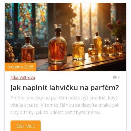
9 dubna 2025
Jitka Valtrová
0
Jak naplnit lahvičku na parfém?
Plnění lahvičky na parfém může být snadné, když
víte jak na to. V tomto článku se dozvíte praktické
tipy a triky, jak to udělat bez zbytečného
nepořádku. Také se podíváme na to, proč je
ČÍST VÍCE
důležité mít správnou lahvičku a jak ji vybrat.