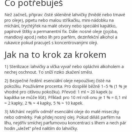
Co potřebuješ
Než začneš, připrav: čisté skleněné lahvičky (hnědé nebo tmavé
pro oleje), pipetu nebo malou stříkačku, mini-nádobku na
míchání, trychtýřek na malé otvory nebo speciální kapátko,
papírové štítky a permanentní fix. Dále: nosné oleje (jojoba,
mandlový apod.) nebo líh pro parfém, dezinfekční alkohol a
rukavice pokud pracuješ s koncentrovanými oleji.
Jak na to krok za krokem
1) Sterilizace: lahvičky a víčka vyvař nebo opláchni alkoholem a
nechej oschnout. To sníží riziko zkažení směsi.
2) Bezpečné ředění: esenciální oleje nepoužívej čisté na
pokožku. Používáme procenta. Pro dospělé běžně 1–5 % (1 % je
vhodné pro citlivou pokožku). Převod: 1 ml ≈ 20 kapek (u
kapátka se může lišit). Příklad: pro 10 ml roll-onu je 1 % = 0,1 ml
≈ 2 kapky, 2 % ≈ 4 kapky, 5 % ≈ 10 kapek.
3) Míchání: nejdřív odměř esenciální oleje do malé miseczky
nebo odměrky. Pak přidej nosný olej. Pokud děláš parfém na
líhu, nejdřív smíchej parfumovou koncentraci s líhem a nech pár
hodin „uležet“ před nalitím do lahvičky.