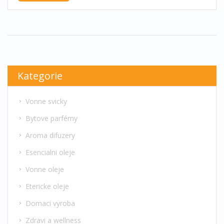
Vysvětlíme vám, jak bezpečně přenést svůj
oblíbený parfém do menší nádoby na cesty či do
kabelky.
Kategorie
Vonne svicky
Bytove parfémy
Aroma difuzery
Esencialni oleje
Vonne oleje
Etericke oleje
Domaci vyroba
Zdravi a wellness