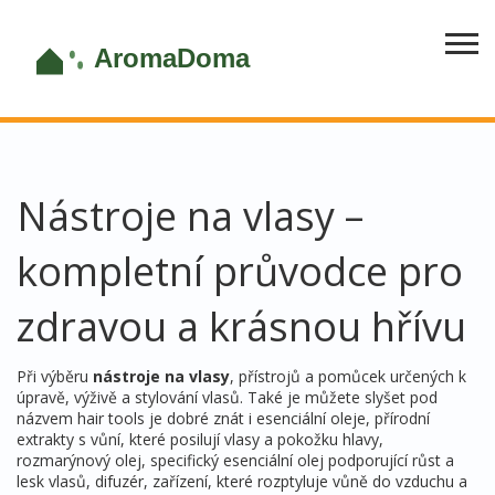
Nástroje na vlasy –
kompletní průvodce pro
zdravou a krásnou hřívu
Při výběru
nástroje na vlasy
,
přístrojů a pomůcek určených k
úpravě, výživě a stylování vlasů
. Také je můžete slyšet pod
názvem
hair tools
je dobré znát i
esenciální oleje
,
přírodní
extrakty s vůní, které posilují vlasy a pokožku hlavy
,
rozmarýnový olej
,
specifický esenciální olej podporující růst a
lesk vlasů
,
difuzér
,
zařízení, které rozptyluje vůně do vzduchu a