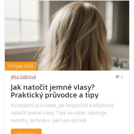
14 října 2025
Jitka Valtrová
0
Jak natočit jemné vlasy?
Praktický průvodce a tipy
Kompletní průvodce, jak bezpečně a efektivně
natočit jemné vlasy. Tipy na výběr nástroje,
teplotu, techniku i péči po úpravě.