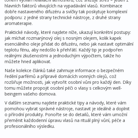
hlavních faktorů vlivujících na vypadávání vlasů. Kombinace
dobře nastaveného difuzéru a svíčky tak poskytuje komplexní
podporu: z jedné strany technické nástroje, z druhé strany
aromaterapie.
Praktické návody, které najdete níže, ukazují konkrétní postupy:
jak míchat rozmarýnový olej s nosným olejem, kolik kapek
esenciálního oleje přidat do difuzéru, nebo jak nastavit optimální
teplotu fénu, aby nedošlo k přehřátí. Každý tip je podpořen
reálnými zkušenostmi a jednoduchým výpočtem, takže ho
můžete hned aplikovat.
Naše kolekce článků také zahrnuje informace o bezpečném
ředění parfémů a přípravě domácích vonných olejů, což
rozšiřuje možnosti, jak vytvořit osobní vůni pro každý den. Díky
tomu můžete propojit osobní péči o vlasy s celkovým well-
beingem vašeho domova.
V dalším seznamu najdete praktické tipy a návody, které vám
pomohou vybrat správné nástroje, nastavit je ideálně a doplnit
o přírodní produkty. Ponořte se do detailů, které vám umožní
přeměnit každodenní úpravu vlasů na rituál plný vůní, péče a
profesionálního výsledku.