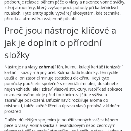
podporuje relaxaci během péče o vlasy
a nakonec
vonné svíčky
,
zdroj atmosféry, který zvyšuje pocit pohody při kadeřnických
rituálech
. Tyto entity spolu vytvářejí ekosystém, kde technika,
příroda a atmosféra vzájemně působí.
Proč jsou nástroje klíčové a
jak je doplnit o přírodní
složky
Nástroje na vlasy
zahrnují
fén, kulmu, kulatý kartáč i ionizační
kartáč – každý má jiný účel. Kulma dodá kudrlinky, fén rychle
usuší a ionizátor eliminuje statickou elektřinu. Když tyto
pomůcky použijete společně s esenciálními oleji, dosáhnete
nejen vzhledu, ale i zdraví vlasové struktury. Například aplikace
rozmarýnového oleje před foukáním zajišťuje výživu a
zabraňuje poškození. Difuzér navíc rozšiřuje aroma do
místnosti, takže každé líčení a úprava vlasů probíhá v klidném
prostředí.
Dalším důležitým spojením je použití vonných svíček během
péče o vlasy. Vonná svíčka s levandulovým nebo cedrovým
tónem vytváří relaxační atmosféru, což snižuje stres – jeden z