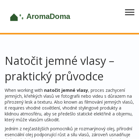
Natočit jemné vlasy –
praktický průvodce
When working with
natočit jemné vlasy
,
proces zachycení
jemných, křehkých vlasů ve fotografii nebo videu s důrazem na
přirozený lesk a texturu
. Also known as
filmování jemných vlasů
,
it requires vhodné osvětlení, vhodné stylingové produkty a
klidnou atmosféru, aby se předešlo statické elektřině a objemu,
který může vlasům uškodit.
Jedním z nejčastějších pomocníků je
rozmarýnový olej
,
přírodní
esenciální olej podporující růst a sílu vlasů, zároveň usnadňuje