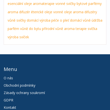
esenciální oleje
aromaterapie
vonné svíčky
bytové parfémy
aroma difuzér
éterické oleje
vonné oleje
aroma difuzéry
vůně
svíčky
domácí výroba
péče o pleť
domácí vůně
údržba
parfém
vůně do bytu
přírodní vůně
aroma terapie
svíčka
výroba svíček
Menu
O nás
Obchodní podmínky
Zásady ochrany soukromí
GDPR
Kontakt