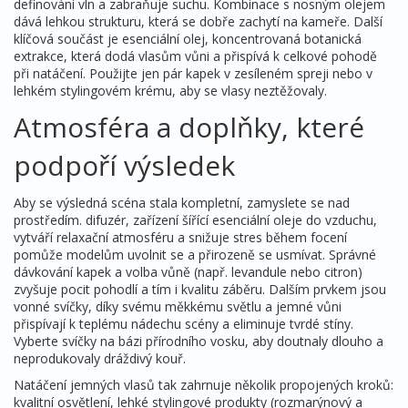
definování vln a zabraňuje suchu
. Kombinace s nosným olejem
dává lehkou strukturu, která se dobře zachytí na kameře. Další
klíčová součást je
esenciální olej
,
koncentrovaná botanická
extrakce, která dodá vlasům vůni a přispívá k celkové pohodě
při natáčení
. Použijte jen pár kapek v zesíleném spreji nebo v
lehkém stylingovém krému, aby se vlasy neztěžovaly.
Atmosféra a doplňky, které
podpoří výsledek
Aby se výsledná scéna stala kompletní, zamyslete se nad
prostředím.
difuzér
,
zařízení šířící esenciální oleje do vzduchu,
vytváří relaxační atmosféru a snižuje stres během focení
pomůže modelům uvolnit se a přirozeně se usmívat. Správné
dávkování kapek a volba vůně (např. levandule nebo citron)
zvyšuje pocit pohodlí a tím i kvalitu záběru. Dalším prvkem jsou
vonné svíčky
,
díky svému měkkému světlu a jemné vůni
přispívají k teplému nádechu scény a eliminuje tvrdé stíny
.
Vyberte svíčky na bázi přírodního vosku, aby doutnaly dlouho a
neprodukovaly dráždivý kouř.
Natáčení jemných vlasů tak zahrnuje několik propojených kroků:
kvalitní osvětlení, lehké stylingové produkty (rozmarýnový a