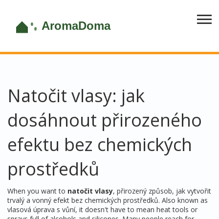
Natočit vlasy: jak
dosáhnout přirozeného
efektu bez chemických
prostředků
When you want to
natočit vlasy
,
přirozený způsob, jak vytvořit
trvalý a vonný efekt bez chemických prostředků
. Also known as
vlasová úprava s vůní
, it doesn't have to mean heat tools or
sprays full of alcohols and silicones. Many people reach for