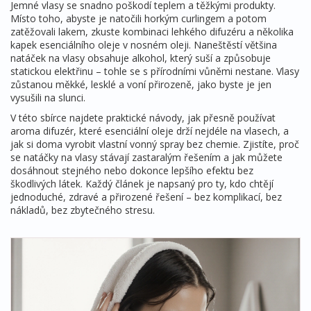
Jemné vlasy se snadno poškodí teplem a těžkými produkty.
Místo toho, abyste je natočili horkým curlingem a potom
zatěžovali lakem, zkuste kombinaci lehkého difuzéru a několika
kapek esenciálního oleje v nosném oleji. Naneštěstí většina
natáček na vlasy obsahuje alkohol, který suší a způsobuje
statickou elektřinu – tohle se s přírodními vůněmi nestane. Vlasy
zůstanou měkké, lesklé a voní přirozeně, jako byste je jen
vysušili na slunci.
V této sbírce najdete praktické návody, jak přesně používat
aroma difuzér, které esenciální oleje drží nejdéle na vlasech, a
jak si doma vyrobit vlastní vonný spray bez chemie. Zjistíte, proč
se natáčky na vlasy stávají zastaralým řešením a jak můžete
dosáhnout stejného nebo dokonce lepšího efektu bez
škodlivých látek. Každý článek je napsaný pro ty, kdo chtějí
jednoduché, zdravé a přirozené řešení – bez komplikací, bez
nákladů, bez zbytečného stresu.