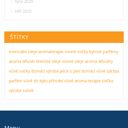
října 2025
září 2025
ŠTÍTKY
esenciální oleje
aromaterapie
vonné svíčky
bytové parfémy
aroma difuzér
éterické oleje
vonné oleje
aroma difuzéry
vůně
svíčky
domácí výroba
péče o pleť
domácí vůně
údržba
parfém
vůně do bytu
přírodní vůně
aroma terapie
svíčka
výroba svíček
Menu