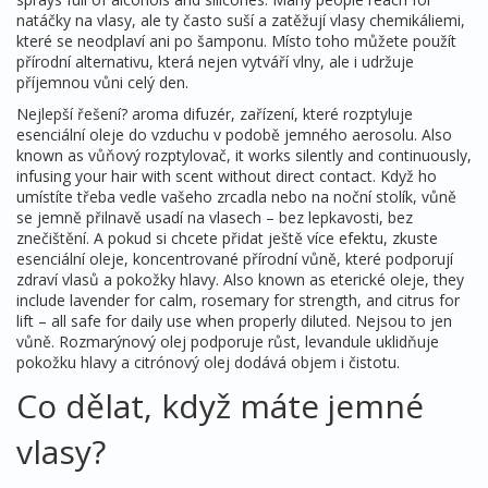
natáčky na vlasy, ale ty často suší a zatěžují vlasy chemikáliemi,
které se neodplaví ani po šamponu.
Místo toho můžete použít
přírodní alternativu, která nejen vytváří vlny, ale i udržuje
příjemnou vůni celý den.
Nejlepší řešení?
aroma difuzér
,
zařízení, které rozptyluje
esenciální oleje do vzduchu v podobě jemného aerosolu
. Also
known as
vůňový rozptylovač
, it works silently and continuously,
infusing your hair with scent without direct contact. Když ho
umístíte třeba vedle vašeho zrcadla nebo na noční stolík, vůně
se jemně přilnavě usadí na vlasech – bez lepkavosti, bez
znečištění.
A pokud si chcete přidat ještě více efektu, zkuste
esenciální oleje
,
koncentrované přírodní vůně, které podporují
zdraví vlasů a pokožky hlavy
. Also known as
eterické oleje
, they
include lavender for calm, rosemary for strength, and citrus for
lift – all safe for daily use when properly diluted.
Nejsou to jen
vůně. Rozmarýnový olej podporuje růst, levandule uklidňuje
pokožku hlavy a citrónový olej dodává objem i čistotu.
Co dělat, když máte jemné
vlasy?