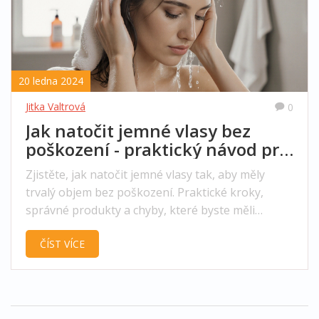
20 ledna 2024
Jitka Valtrová
0
Jak natočit jemné vlasy bez
poškození - praktický návod pro
trvalý objem
Zjistěte, jak natočit jemné vlasy tak, aby měly
trvalý objem bez poškození. Praktické kroky,
správné produkty a chyby, které byste měli
vyhnout.
ČÍST VÍCE