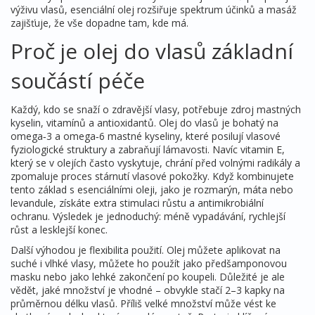
výživu vlasů, esenciální olej rozšiřuje spektrum účinků a masáž
zajišťuje, že vše dopadne tam, kde má.
Proč je olej do vlasů základní
součástí péče
Každý, kdo se snaží o zdravější vlasy, potřebuje zdroj mastných
kyselin, vitamínů a antioxidantů. Olej do vlasů je bohatý na
omega‑3 a omega‑6 mastné kyseliny, které posilují vlasové
fyziologické struktury a zabraňují lámavosti. Navíc vitamin E,
který se v olejích často vyskytuje, chrání před volnými radikály a
zpomaluje proces stárnutí vlasové pokožky. Když kombinujete
tento základ s
esenciálními oleji
,
jako je rozmarýn, máta nebo
levandule
, získáte extra stimulaci růstu a antimikrobiální
ochranu. Výsledek je jednoduchý: méně vypadávání, rychlejší
růst a lesklejší konec.
Další výhodou je flexibilita použití. Olej můžete aplikovat na
suché i vlhké vlasy, můžete ho použít jako předšamponovou
masku nebo jako lehké zakončení po koupeli. Důležité je ale
vědět, jaké množství je vhodné – obvykle stačí 2–3 kapky na
průměrnou délku vlasů. Příliš velké množství může vést ke