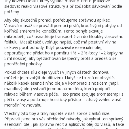
zbytkovému lesku, který vypadá mastně. Proto je klíčové
sledovat reakci vlasové struktury a přizpůsobit dávkování podle
potřeby.
Aby olej skutečně pronikl, potřebujeme správnou aplikaci.
Vlasová masáž se provádí pomocí prstů, krouživými pohyby od
kořínků směrem ke konečkům. Tento pohyb aktivuje
mikrooběh, což usnadňuje transport živin do hloubky vlasového
folikulu. Masáž také uvolňuje napětí, což má pozitivní vliv na
celkový pocit pohody. Když používáte esenciální olej,
doporučujeme přidat ho v poměru 1 % – 2 % (tedy 1–2 kapky na
5 ml nosiče), aby byl zachován bezpečný profil a předešlo se
podráždění pokožky.
Pokud chcete sílu oleje využít i v jiných částech domova,
můžete jej rozptýlit do difuzéru. I když se to zdá neobvyklé,
několik kapek esenciálního oleje v kombinaci s nosičem (např.
mandlový olej) vytvoří jemnou atmosféru, která podpoří
relaxaci během vlasové péče. Tato praxe spojuje aromaterapii s
péčí o vlasy a podtrhuje holistický přístup – zdravý vzhled vlasů i
mentální rovnováhu.
Všechny tyto tipy a triky najdete v naší sbírce článků níže.
Připravili jsme pro vás přehledné návody, jak vybrat ten správný
esenciální olej, jak správně ředit a aplikovat olej do vlasů, a také