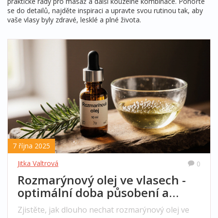
praktické rady pro masáž a další kouzelné kombinace. Ponořte
se do detailů, najděte inspiraci a upravte svou rutinou tak, aby
vaše vlasy byly zdravé, lesklé a plné života.
7 října 2025
Jitka Valtrová
0
Rozmarýnový olej ve vlasech -
optimální doba působení a
praktické tipy
Zjistěte, jak dlouho nechat rozmarýnový olej ve