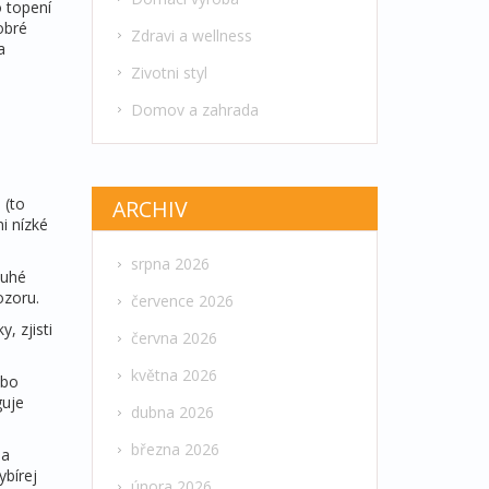
 topení
obré
Zdravi a wellness
a
Zivotni styl
Domov a zahrada
 (to
ARCHIV
i nízké
srpna 2026
ouhé
ozoru.
července 2026
, zjisti
června 2026
května 2026
ebo
guje
dubna 2026
března 2026
na
ybírej
února 2026