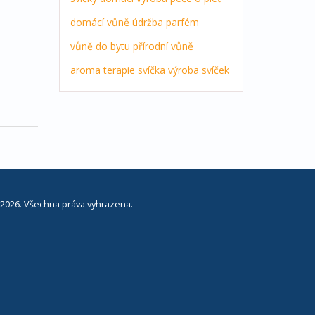
domácí vůně
údržba
parfém
vůně do bytu
přírodní vůně
aroma terapie
svíčka
výroba svíček
2026. Všechna práva vyhrazena.