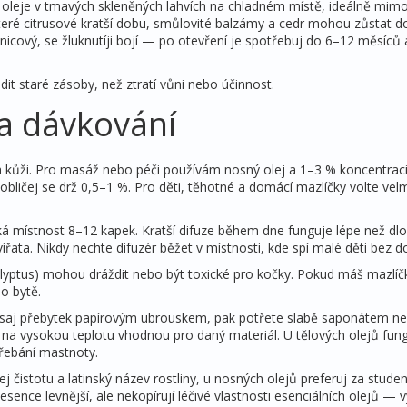
 oleje v tmavých skleněných lahvích na chladném místě, ideálně mimo
ěkteré citrusové kratší dobu, smůlovité balzámy a cedr mohou zůstat d
čnicový, se žluknutíji bojí — po otevření je spotřebuj do 6–12 měsíců 
dit staré zásoby, než ztratí vůni nebo účinnost.
a dávkování
a kůži. Pro masáž nebo péči používám nosný olej a 1–3 % koncentraci
bličej se drž 0,5–1 %. Pro děti, těhotné a domácí mazlíčky volte velm
ká místnost 8–12 kapek. Kratší difuze během dne funguje lépe než dl
ířata. Nikdy nechte difuzér běžet v místnosti, kde spí malé děti bez d
lyptus) mohou dráždit nebo být toxické pro kočky. Pokud máš mazlíčky
o bytě.
v odsaj přebytek papírovým ubrouskem, pak potřete slabě saponátem n
na vysokou teplotu vhodnou pro daný materiál. U tělových olejů fun
třebání mastnoty.
ej čistotu a latinský název rostliny, u nosných olejů preferuj za stude
ence levnější, ale nekopírují léčivé vlastnosti esenciálních olejů — v