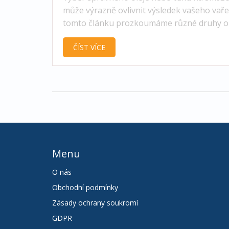
může výrazně ovlivnit výsledek vašeho vaře
tomto článku prozkoumáme různé druhy ol
tuků vhodných na smažení, zvážíme jejich
ČÍST VÍCE
vlastnosti, bod kouření a vliv na zdraví.
Poskytneme praktické rady pro výběr nejle
oleje pro vaše kulinářské potřeby a jak ho
správně používat, aby vaše jídlo bylo nejen
chutné, ale i co nejzdravější.
Menu
O nás
Obchodní podmínky
Zásady ochrany soukromí
GDPR