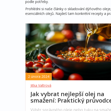
podle potřeby.
Prohlédni si naše články o skladování dýňového oleje
esenciálních olejů. Najdeš tam konkrétní recepty a pr
2 února 2024
Jitka Valtrová
Jak vybrat nejlepší olej na
smažení: Praktický průvodc
Výběr správného oleje nebo tuku na smaže