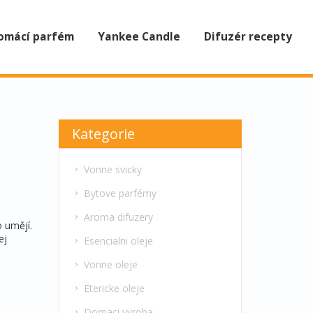
omácí parfém
Yankee Candle
Difuzér recepty
Kategorie
Vonne svicky
Bytove parfémy
Aroma difuzery
 umějí.
ej
Esencialni oleje
Vonne oleje
Etericke oleje
Domaci vyroba