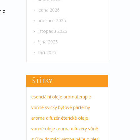
ledna 2026
m z
prosince 2025
listopadu 2025
října 2025
září 2025
ŠTÍTKY
esenciální oleje
aromaterapie
vonné svíčky
bytové parfémy
aroma difuzér
éterické oleje
vonné oleje
aroma difuzéry
vůně
svíčky
domácí výroba
péče o pleť