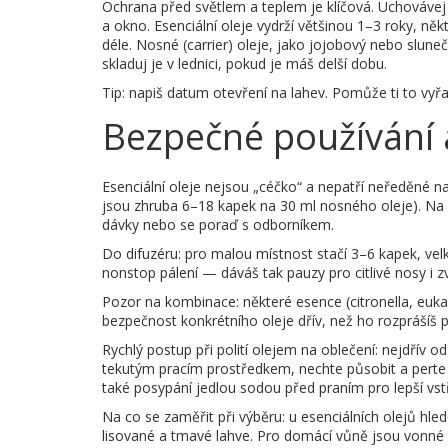
Ochrana před světlem a teplem je klíčová. Uchovávej
a okno. Esenciální oleje vydrží většinou 1–3 roky, n
déle. Nosné (carrier) oleje, jako jojobový nebo slune
skladuj je v lednici, pokud je máš delší dobu.
Tip: napiš datum otevření na lahev. Pomůže ti to vyřa
Bezpečné používání 
Esenciální oleje nejsou „céčko“ a nepatří neředěné n
jsou zhruba 6–18 kapek na 30 ml nosného oleje). Na o
dávky nebo se poraď s odborníkem.
Do difuzéru: pro malou místnost stačí 3–6 kapek, vel
nonstop pálení — dáváš tak pauzy pro citlivé nosy i zv
Pozor na kombinace: některé esence (citronella, euka
bezpečnost konkrétního oleje dřív, než ho rozprášíš p
Rychlý postup při polití olejem na oblečení: nejdří
tekutým pracím prostředkem, nechte působit a perte 
také posypání jedlou sodou před praním pro lepší vs
Na co se zaměřit při výběru: u esenciálních olejů hled
lisované a tmavé lahve. Pro domácí vůně jsou vonné es