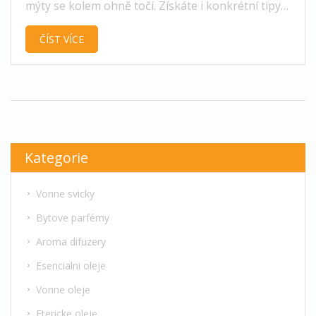
mýty se kolem ohně točí. Získáte i konkrétní tipy
na bezpečné zacházení s ohněm.
ČÍST VÍCE
Kategorie
Vonne svicky
Bytove parfémy
Aroma difuzery
Esencialni oleje
Vonne oleje
Etericke oleje