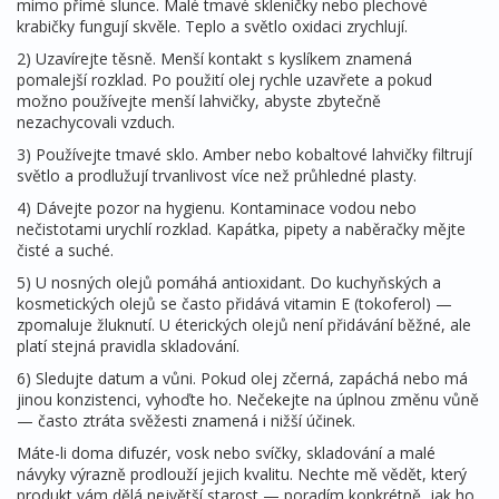
mimo přímé slunce. Malé tmavé skleničky nebo plechové
krabičky fungují skvěle. Teplo a světlo oxidaci zrychlují.
2) Uzavírejte těsně. Menší kontakt s kyslíkem znamená
pomalejší rozklad. Po použití olej rychle uzavřete a pokud
možno používejte menší lahvičky, abyste zbytečně
nezachycovali vzduch.
3) Používejte tmavé sklo. Amber nebo kobaltové lahvičky filtrují
světlo a prodlužují trvanlivost více než průhledné plasty.
4) Dávejte pozor na hygienu. Kontaminace vodou nebo
nečistotami urychlí rozklad. Kapátka, pipety a naběračky mějte
čisté a suché.
5) U nosných olejů pomáhá antioxidant. Do kuchyňských a
kosmetických olejů se často přidává vitamin E (tokoferol) —
zpomaluje žluknutí. U éterických olejů není přidávání běžné, ale
platí stejná pravidla skladování.
6) Sledujte datum a vůni. Pokud olej zčerná, zapáchá nebo má
jinou konzistenci, vyhoďte ho. Nečekejte na úplnou změnu vůně
— často ztráta svěžesti znamená i nižší účinek.
Máte-li doma difuzér, vosk nebo svíčky, skladování a malé
návyky výrazně prodlouží jejich kvalitu. Nechte mě vědět, který
produkt vám dělá největší starost — poradím konkrétně, jak ho