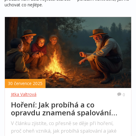
uchovat co nejlépe.
30 července 2025
Jitka Valtrová
0
Hoření: Jak probíhá a co
opravdu znamená spalování
látek
V článku zjistíte, co přesně se děje při hoření,
proč oheň vzniká, jak probíhá spalování a jaké