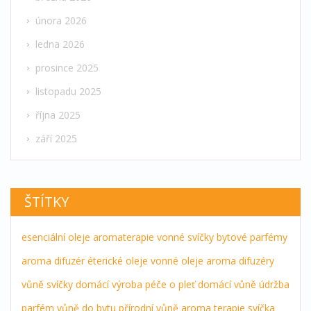
února 2026
ledna 2026
prosince 2025
listopadu 2025
října 2025
září 2025
ŠTÍTKY
esenciální oleje
aromaterapie
vonné svíčky
bytové parfémy
aroma difuzér
éterické oleje
vonné oleje
aroma difuzéry
vůně
svíčky
domácí výroba
péče o pleť
domácí vůně
údržba
parfém
vůně do bytu
přírodní vůně
aroma terapie
svíčka