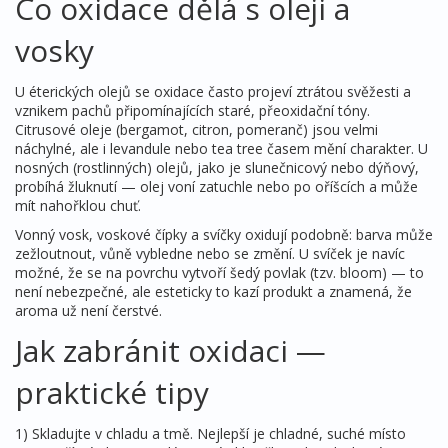
Co oxidace dělá s oleji a
vosky
U éterických olejů se oxidace často projeví ztrátou svěžesti a
vznikem pachů připomínajících staré, přeoxidační tóny.
Citrusové oleje (bergamot, citron, pomeranč) jsou velmi
náchylné, ale i levandule nebo tea tree časem mění charakter. U
nosných (rostlinných) olejů, jako je slunečnicový nebo dýňový,
probíhá žluknutí — olej voní zatuchle nebo po oříšcích a může
mít nahořklou chuť.
Vonný vosk, voskové čípky a svíčky oxidují podobně: barva může
zežloutnout, vůně vybledne nebo se změní. U svíček je navíc
možné, že se na povrchu vytvoří šedý povlak (tzv. bloom) — to
není nebezpečné, ale esteticky to kazí produkt a znamená, že
aroma už není čerstvé.
Jak zabránit oxidaci —
praktické tipy
1) Skladujte v chladu a tmě. Nejlepší je chladné, suché místo