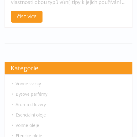
vlastnosti obou typů vůní, tipy k jejich používání i
hlavní doporučení jak vybírat tu pravou.
ČÍST VÍCE
Kategorie
Vonne svicky
Bytove parfémy
Aroma difuzery
Esencialni oleje
Vonne oleje
Etericke oleje