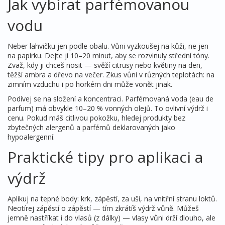
Jak vybírat parfémovanou
vodu
Neber lahvičku jen podle obalu. Vůni vyzkoušej na kůži, ne jen
na papírku. Dejte jí 10–20 minut, aby se rozvinuly střední tóny.
Zvaž, kdy ji chceš nosit — svěží citrusy nebo květiny na den,
těžší ambra a dřevo na večer. Zkus vůni v různých teplotách: na
zimním vzduchu i po horkém dni může vonět jinak.
Podívej se na složení a koncentraci. Parfémovaná voda (eau de
parfum) má obvykle 10–20 % vonných olejů. To ovlivní výdrž i
cenu. Pokud máš citlivou pokožku, hledej produkty bez
zbytečných alergenů a parfémů deklarovaných jako
hypoalergenní.
Praktické tipy pro aplikaci a
výdrž
Aplikuj na tepné body: krk, zápěstí, za uši, na vnitřní stranu loktů.
Neotírej zápěstí o zápěstí — tím zkrátíš výdrž vůně. Můžeš
jemně nastříkat i do vlasů (z dálky) — vlasy vůni drží dlouho, ale