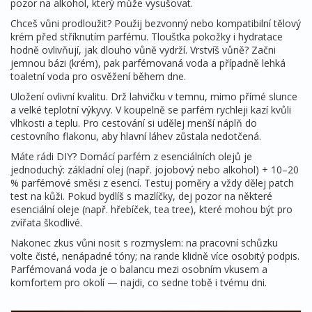
pozor na alkohol, který může vysušovat.
Chceš vůni prodloužit? Použij bezvonný nebo kompatibilní tělový
krém před stříknutím parfému. Tloušťka pokožky i hydratace
hodně ovlivňují, jak dlouho vůně vydrží. Vrstvíš vůně? Začni
jemnou bázi (krém), pak parfémovaná voda a případně lehká
toaletní voda pro osvěžení během dne.
Uložení ovlivní kvalitu. Drž lahvičku v temnu, mimo přímé slunce
a velké teplotní výkyvy. V koupelně se parfém rychleji kazí kvůli
vlhkosti a teplu. Pro cestování si udělej menší náplň do
cestovního flakonu, aby hlavní láhev zůstala nedotčená.
Máte rádi DIY? Domácí parfém z esenciálních olejů je
jednoduchý: základní olej (např. jojobový nebo alkohol) + 10–20
% parfémové směsi z esencí. Testuj poměry a vždy dělej patch
test na kůži. Pokud bydlíš s mazlíčky, dej pozor na některé
esenciální oleje (např. hřebíček, tea tree), které mohou být pro
zvířata škodlivé.
Nakonec zkus vůni nosit s rozmyslem: na pracovní schůzku
volte čisté, nenápadné tóny; na rande klidně více osobitý podpis.
Parfémovaná voda je o balancu mezi osobním vkusem a
komfortem pro okolí — najdi, co sedne tobě i tvému dni.