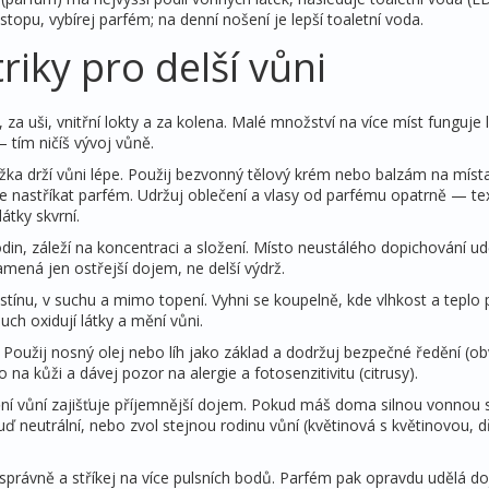
 stopu, vybírej parfém; na denní nošení je lepší toaletní voda.
triky pro delší vůni
k, za uši, vnitřní lokty a za kolena. Malé množství na více míst funguje
 tím ničíš vývoj vůně.
žka drží vůni lépe. Použij bezvonný tělový krém nebo balzám na míst
ehce nastříkat parfém. Udržuj oblečení a vlasy od parfému opatrně — tex
átky skvrní.
din, záleží na koncentraci a složení. Místo neustálého dopichování ud
ená jen ostřejší dojem, ne delší výdrž.
 stínu, v suchu a mimo topení. Vyhni se koupelně, kde vlhkost a teplo
uch oxidují látky a mění vůni.
 Použij nosný olej nebo líh jako základ a dodržuj bezpečné ředění (ob
na kůži a dávej pozor na alergie a fotosenzitivitu (citrusy).
ění vůní zajišťuje příjemnější dojem. Pokud máš doma silnou vonnou 
buď neutrální, nebo zvol stejnou rodinu vůní (květinová s květinovou, d
 správně a stříkej na více pulsních bodů. Parfém pak opravdu udělá d