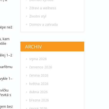
Zdravi a wellness
Zivotni styl
Domov a zahrada
 lépe než
a, kam
tilie
ARCHIV
ělej 1–2
srpna 2026
 parfému
července 2026
června 2026
vykle 1–
května 2026
svíčku
dubna 2026
řevitá s
března 2026
ojem bez
února 2026