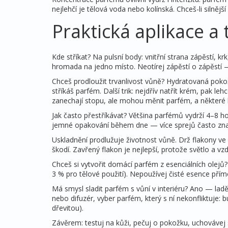
nejlehčí je tělová voda nebo kolínská. Chceš-li silnější
Praktická aplikace a 
Kde stříkat? Na pulsní body: vnitřní strana zápěstí, kr
hromada na jedno místo. Neotírej zápěstí o zápěstí —
Chceš prodloužit trvanlivost vůně? Hydratovaná poko
stříkáš parfém. Další trik: nejdřív natřít krém, pak l
zanechají stopu, ale mohou měnit parfém, a některé l
Jak často přestříkávat? Většina parfémů vydrží 4–8 ho
jemné opakování během dne — více sprejů často znam
Uskladnění prodlužuje životnost vůně. Drž flakony ve
škodí. Zavřený flakon je nejlepší, protože světlo a vzd
Chceš si vytvořit domácí parfém z esenciálních olejů?
3 % pro tělové použití). Nepoužívej čisté esence přímo 
Má smysl sladit parfém s vůní v interiéru? Ano — lad
nebo difuzér, vyber parfém, který s ní nekonfliktuje: 
dřevitou).
Závěrem: testuj na kůži, pečuj o pokožku, uchovávej