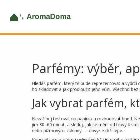
Parfémy: výběr, apl
Hledáš parfém, který tě bude reprezentovat a vydrží c
ho skladovat a jak prodloužit jeho vůni. Všechno bez 
Jak vybrat parfém, k
Nezačínej testovat na papírku a rozhodovat hned. Nej
jim 30–60 minut, a sleduj, jak se mění od hlavy k srd
nebo pižmovými základy — obvykle drží lépe.
Koncentrace parfému ovlivní výdrž i intenzitu: parfém