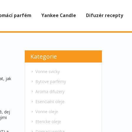
omácí parfém
Yankee Candle
Difuzér recepty
Kategorie
Vonne svicky
t, jak
Bytove parfémy
Aroma difuzery
Esencialni oleje
Vonne oleje
ě, dej
tými
Etericke oleje
Domaci vyroba
DT) a