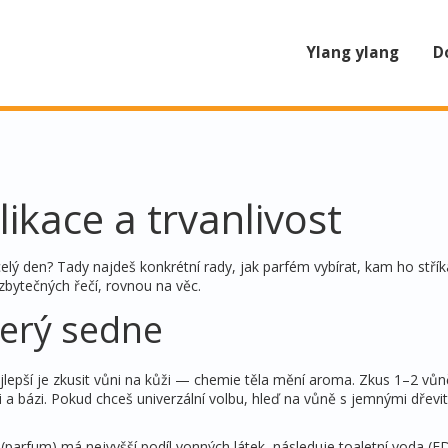
Ylang ylang
D
ikace a trvanlivost
elý den? Tady najdeš konkrétní rady, jak parfém vybírat, kam ho stříka
zbytečných řečí, rovnou na věc.
terý sedne
lepší je zkusit vůni na kůži — chemie těla mění aroma. Zkus 1–2 vůn
ci a bázi. Pokud chceš univerzální volbu, hleď na vůně s jemnými dřevi
 (parfum) má nejvyšší podíl vonných látek, následuje toaletní voda (E