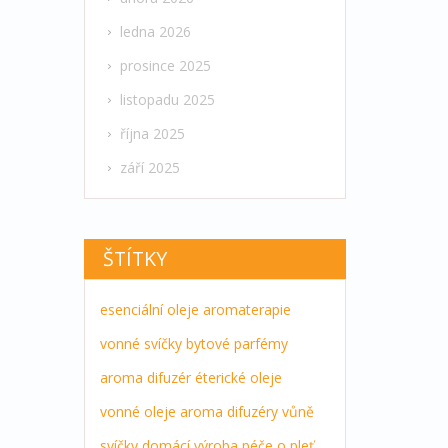
ledna 2026
prosince 2025
listopadu 2025
října 2025
září 2025
ŠTÍTKY
esenciální oleje
aromaterapie
vonné svíčky
bytové parfémy
aroma difuzér
éterické oleje
vonné oleje
aroma difuzéry
vůně
svíčky
domácí výroba
péče o pleť