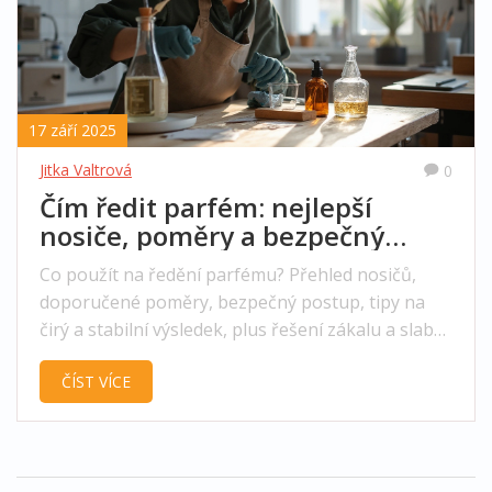
17 září 2025
Jitka Valtrová
0
Čím ředit parfém: nejlepší
nosiče, poměry a bezpečný
postup (průvodce)
Co použít na ředění parfému? Přehled nosičů,
doporučené poměry, bezpečný postup, tipy na
čirý a stabilní výsledek, plus řešení zákalu a slabé
výdrže.
ČÍST VÍCE