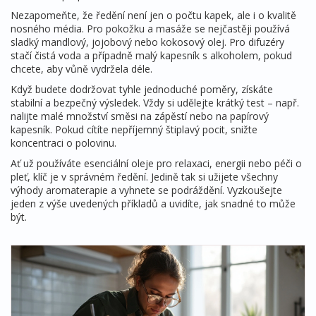
Nezapomeňte, že ředění není jen o počtu kapek, ale i o kvalitě
nosného média. Pro pokožku a masáže se nejčastěji používá
sladký mandlový, jojobový nebo kokosový olej. Pro difuzéry
stačí čistá voda a případně malý kapesník s alkoholem, pokud
chcete, aby vůně vydržela déle.
Když budete dodržovat tyhle jednoduché poměry, získáte
stabilní a bezpečný výsledek. Vždy si udělejte krátký test – např.
nalijte malé množství směsi na zápěstí nebo na papírový
kapesník. Pokud cítíte nepříjemný štiplavý pocit, snižte
koncentraci o polovinu.
Ať už používáte esenciální oleje pro relaxaci, energii nebo péči o
pleť, klíč je v správném ředění. Jedině tak si užijete všechny
výhody aromaterapie a vyhnete se podráždění. Vyzkoušejte
jeden z výše uvedených příkladů a uvidíte, jak snadné to může
být.