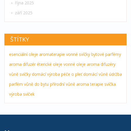
října 2025
září 2025
ŠTÍTKY
esenciální oleje
aromaterapie
vonné svíčky
bytové parfémy
aroma difuzér
éterické oleje
vonné oleje
aroma difuzéry
vůně
svíčky
domácí výroba
péče o pleť
domácí vůně
údržba
parfém
vůně do bytu
přírodní vůně
aroma terapie
svíčka
výroba svíček