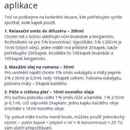
aplikace
Teď se podívejme na konkrétní situace, kde potřebujete rychle
spočítat, kolik kapek použít.
1. Relaxační směs do difuzéru – 200 ml
Chcete mít v ložnici uklidňující vůni levandule a bergamotu.
Rozhodnete se pro 5 % koncentraci. Vypočítáte: 5 % z 200 ml je
10 ml čistých olejů. Jeden mililitr má přibližně 20 kapek, takže
potřebujete 200 kapek. Rozdělíte to 100 kapek levandule a
100 kapek bergamotu.
2. Masážní olej na ramena – 30 ml
Pro uvolnění napětí chcete 3 % směs eukalyptu a máty peprné.
3 % z 30 ml je 0,9 ml, tedy 18 kapek celkem. Polovina eukalyptu,
polovina máty – 9 kapek každého.
3. Péče o citlivou pleť – 10 ml nosného oleje
Pro suchou pokožku volíte 1 % směs růže a kamélie. 1 % z 10 ml
je 0,1 ml, což odpovídá 2 kapkám. Jednu kapku každého oleje
smícháte s 10 ml nosného oleje.
Tip: pokud máte trochu menší koule, můžete použít jednoduchý
vzorec –
počet kapek = (objem v ml × % koncentrace) × 20
. To
vám ušetří přepočítávání.