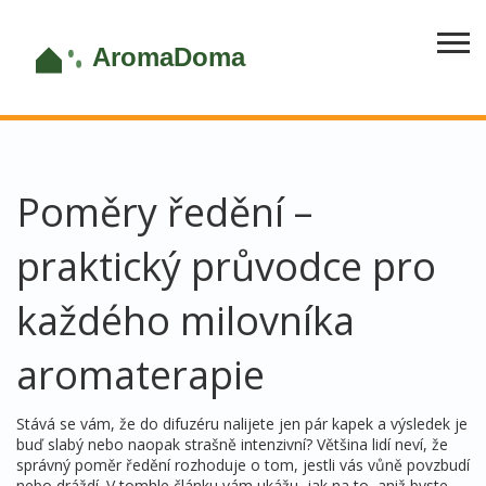
Poměry ředění –
praktický průvodce pro
každého milovníka
aromaterapie
Stává se vám, že do difuzéru nalijete jen pár kapek a výsledek je
buď slabý nebo naopak strašně intenzivní? Většina lidí neví, že
správný poměr ředění rozhoduje o tom, jestli vás vůně povzbudí
nebo dráždí. V tomhle článku vám ukážu, jak na to, aniž byste