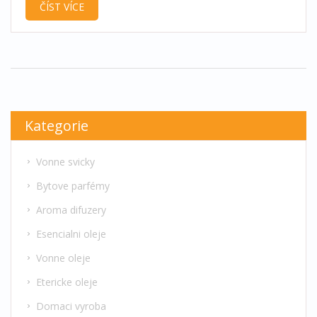
ČÍST VÍCE
skladování parfémů.
Kategorie
Vonne svicky
Bytove parfémy
Aroma difuzery
Esencialni oleje
Vonne oleje
Etericke oleje
Domaci vyroba