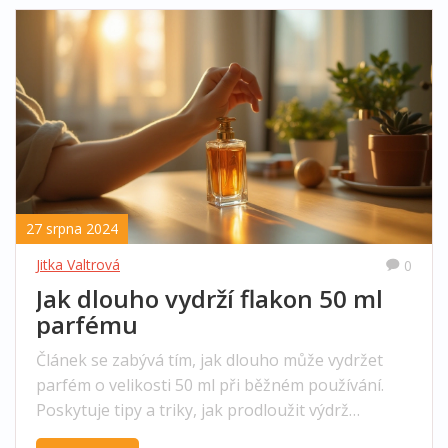
27 srpna 2024
Jitka Valtrová
0
Jak dlouho vydrží flakon 50 ml
parfému
Článek se zabývá tím, jak dlouho může vydržet
parfém o velikosti 50 ml při běžném používání.
Poskytuje tipy a triky, jak prodloužit výdrž
parfému, a zajímavé informace o používání a