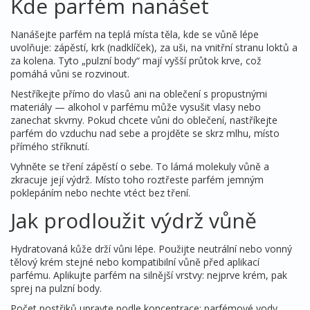
Kde parfém nanášet
Nanášejte parfém na teplá místa těla, kde se vůně lépe
uvolňuje: zápěstí, krk (nadklíček), za uši, na vnitřní stranu loktů a
za kolena. Tyto „pulzní body“ mají vyšší průtok krve, což
pomáhá vůni se rozvinout.
Nestříkejte přímo do vlasů ani na oblečení s propustnými
materiály — alkohol v parfému může vysušit vlasy nebo
zanechat skvrny. Pokud chcete vůni do oblečení, nastříkejte
parfém do vzduchu nad sebe a projděte se skrz mlhu, místo
přímého stříknutí.
Vyhněte se tření zápěstí o sebe. To lámá molekuly vůně a
zkracuje její výdrž. Místo toho roztřeste parfém jemným
poklepáním nebo nechte vtéct bez tření.
Jak prodloužit výdrž vůně
Hydratovaná kůže drží vůni lépe. Použijte neutrální nebo vonný
tělový krém stejné nebo kompatibilní vůně před aplikací
parfému. Aplikujte parfém na silnější vrstvy: nejprve krém, pak
sprej na pulzní body.
Počet postřiků upravte podle koncentrace: parfémové vody