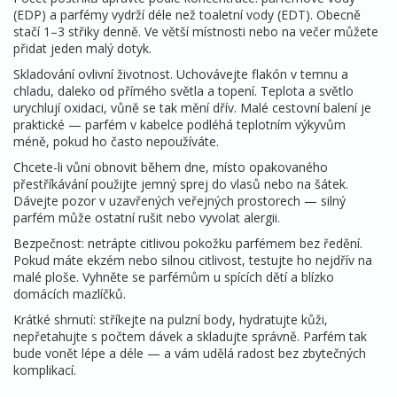
(EDP) a parfémy vydrží déle než toaletní vody (EDT). Obecně
stačí 1–3 střiky denně. Ve větší místnosti nebo na večer můžete
přidat jeden malý dotyk.
Skladování ovlivní životnost. Uchovávejte flakón v temnu a
chladu, daleko od přímého světla a topení. Teplota a světlo
urychlují oxidaci, vůně se tak mění dřív. Malé cestovní balení je
praktické — parfém v kabelce podléhá teplotním výkyvům
méně, pokud ho často nepoužíváte.
Chcete-li vůni obnovit během dne, místo opakovaného
přestříkávání použijte jemný sprej do vlasů nebo na šátek.
Dávejte pozor v uzavřených veřejných prostorech — silný
parfém může ostatní rušit nebo vyvolat alergii.
Bezpečnost: netrápte citlivou pokožku parfémem bez ředění.
Pokud máte ekzém nebo silnou citlivost, testujte ho nejdřív na
malé ploše. Vyhněte se parfémům u spících dětí a blízko
domácích mazlíčků.
Krátké shrnutí: stříkejte na pulzní body, hydratujte kůži,
nepřetahujte s počtem dávek a skladujte správně. Parfém tak
bude vonět lépe a déle — a vám udělá radost bez zbytečných
komplikací.