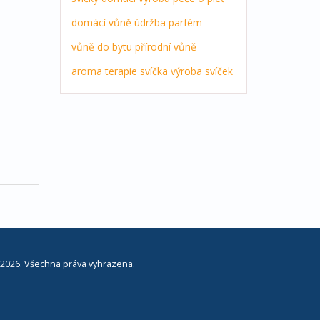
domácí vůně
údržba
parfém
vůně do bytu
přírodní vůně
aroma terapie
svíčka
výroba svíček
2026. Všechna práva vyhrazena.