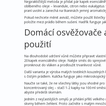
Nejpraktičtější metoda je přidat pár kapek esenciální
oblíbeného oleje – levandule, citron nebo eukalyptus
praní uvolní a zanechá na tkaninách jemný aromatický
Pokud nechcete měnit aviváž, můžete použít lístečky 
položte mezi prádlo během sušení. Hadřík funguje j
Domácí osvěžovače 
použití
Na dlouhodobé udržení vůně můžete připravit vlastní
20 kapek esenciálního oleje. Nalijte směs do sprejové
proniknout do vláken a prodloužit trvanlivost vůně.
Další varianta je výroba malých textilních kouzelných
s čistým prádlem. Kulička funguje jako mikroskopický 
Naučte se také, že ne všechny látky jsou vhodné pro 
koncentrovaný olej – stačí 1‑2 kapky na 100 ml směsi.
abyste předešli skvrnám.
Jedním z nejčastějších omylů je přidání příliš velké
skvrny během žehlení. Proto začněte s malým množs