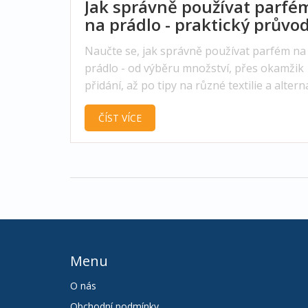
Jak správně používat parfé
na prádlo - praktický průvo
Naučte se, jak správně používat parfém na
prádlo - od výběru množství, přes okamžik
přidání, až po tipy na různé textilie a altern
vonné doplňky.
ČÍST VÍCE
Menu
O nás
Obchodní podmínky