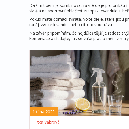
Dalším tipem je kombinovat různé oleje pro unikátní v
skvělá na sportovní oblečení. Naopak levandule + heř
Pokud máte domácí zvířata, volte oleje, které jsou p
raději zvolte levanduli nebo citronovou trávu.
Na závěr připomínám, že nejdůležitější je radost z vý
kombinace a sledujte, jak se vaše prádlo mění v malý
1 října 2025
Jitka Valtrová