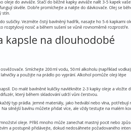
ho oleje do aviváže. Stačí do běžné kapky aviváže nalít 3‑5 kapek vaš
 fungují skvěle. Dobře promíchejte a nalijte do dávkovače. Olej se bě
 stín.
do sušičky. Vezměte čistý bavlněný hadřík, nasajte ho 5‑6 kapkami ol
ako rozptylový nosič a během sušení se vůně rovnoměrně rozprostře.
a kapsle na dlouhodobé
 osvěžovače. Smíchejte 200 ml vodu, 50 ml alkoholu (například vodka)
 lahvičky a použijte na prádlo po vyprání. Alkohol pomůže oleji lépe
 kapslí. Do malé bavlněné kuličky navlékněte 2‑3 kapky oleje a vložte 
difuzér, který během skladování udrží vůni čerstvou.
každý typ prádla. Jemné materiály, jako hedvábí nebo vlna, potřebují
 Na silnější bavlnu můžete přidat více, ale vždy testujte na malém ko
ho množství oleje. Příliš mnoho může zanechat mastný pocit nebo způs
tvím a postupně přidávejte, dokud nedosáhnete požadovaného intenz