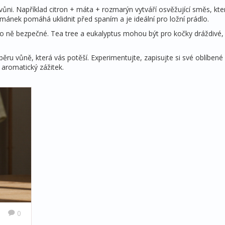
ůni. Například citron + máta + rozmarýn vytváří osvěžující směs, kte
mánek pomáhá uklidnit před spaním a je ideální pro ložní prádlo.
ro ně bezpečné. Tea tree a eukalyptus mohou být pro kočky dráždivé,
běru vůně, která vás potěší. Experimentujte, zapisujte si své oblíbené
 aromatický zážitek.
0