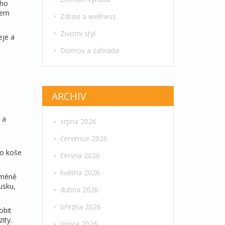
eho
hem
Zdravi a wellness
Zivotni styl
eje a
Domov a zahrada
ARCHIV
 a
srpna 2026
července 2026
do koše
června 2026
května 2026
 méně
usku,
dubna 2026
března 2026
obit
ity.
února 2026