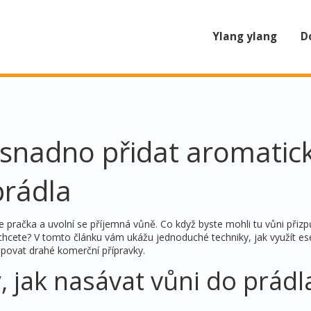
Ylang ylang
D
k snadno přidat aromatic
prádla
ře pračka a uvolní se příjemná vůně. Co když byste mohli tu vůni přizp
 chcete? V tomto článku vám ukážu jednoduché techniky, jak využít ese
kupovat drahé komerční přípravky.
 jak nasávat vůni do prádl