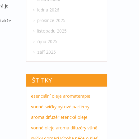
rá je
ledna 2026
prosince 2025
 takže
listopadu 2025
října 2025
září 2025
ŠTÍTKY
esenciální oleje
aromaterapie
vonné svíčky
bytové parfémy
aroma difuzér
éterické oleje
vonné oleje
aroma difuzéry
vůně
svíčky
domácí výroba
péče o pleť