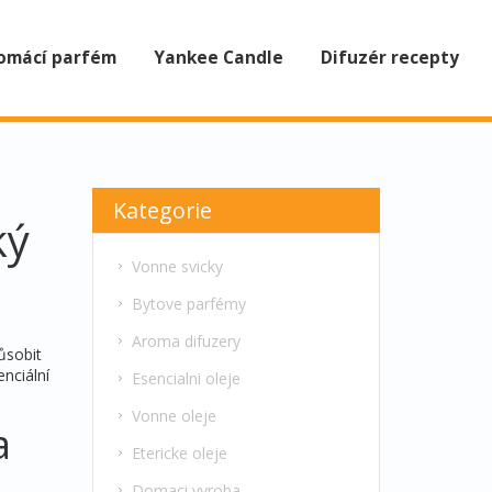
omácí parfém
Yankee Candle
Difuzér recepty
Kategorie
ký
Vonne svicky
Bytove parfémy
Aroma difuzery
ůsobit
nciální
Esencialni oleje
Vonne oleje
a
Etericke oleje
Domaci vyroba