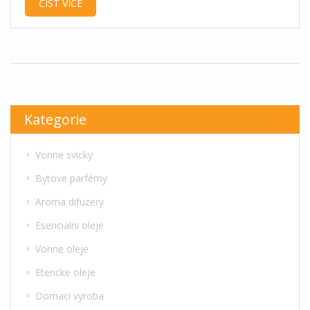
ČÍST VÍCE
naznačují spálenou hlavu, a nabídne rady pro
prevenci. Dále se dozvíte, jak správně používat
aroma difuzér a jaké jsou bezpečné alternativy,
aby byl váš domov voňavý a zároveň bezpečný.
Kategorie
Vonne svicky
Bytove parfémy
Aroma difuzery
Esencialni oleje
Vonne oleje
Etericke oleje
Domaci vyroba