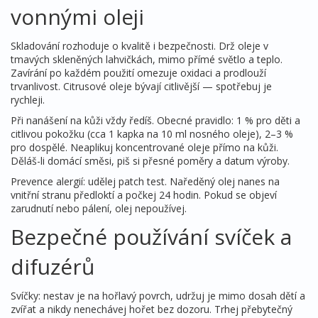
vonnými oleji
Skladování rozhoduje o kvalitě i bezpečnosti. Drž oleje v
tmavých skleněných lahvičkách, mimo přímé světlo a teplo.
Zavírání po každém použití omezuje oxidaci a prodlouží
trvanlivost. Citrusové oleje bývají citlivější — spotřebuj je
rychleji.
Při nanášení na kůži vždy ředíš. Obecné pravidlo: 1 % pro děti a
citlivou pokožku (cca 1 kapka na 10 ml nosného oleje), 2–3 %
pro dospělé. Neaplikuj koncentrované oleje přímo na kůži.
Děláš-li domácí směsi, piš si přesné poměry a datum výroby.
Prevence alergií: udělej patch test. Naředěný olej nanes na
vnitřní stranu předloktí a počkej 24 hodin. Pokud se objeví
zarudnutí nebo pálení, olej nepoužívej.
Bezpečné používání svíček a
difuzérů
Svíčky: nestav je na hořlavý povrch, udržuj je mimo dosah dětí a
zvířat a nikdy nenechávej hořet bez dozoru. Trhej přebytečný