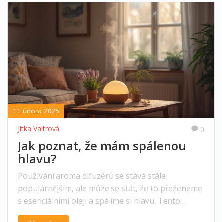
11 února 2025
Jitka Valtrová
0
Jak poznat, že mám spálenou
hlavu?
Používání aroma difuzérů se stává stále
populárnějším, ale může se stát, že to přeženeme
s esenciálními oleji a spálíme si hlavu. Tento
článek vám pomůže rozpoznat příznaky, které