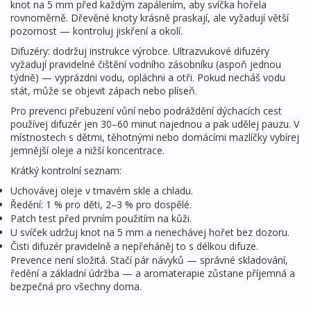
knot na 5 mm před každým zapálením, aby svíčka hořela
rovnoměrně. Dřevěné knoty krásně praskají, ale vyžadují větší
pozornost — kontroluj jiskření a okolí.
Difuzéry: dodržuj instrukce výrobce. Ultrazvukové difuzéry
vyžadují pravidelné čištění vodního zásobníku (aspoň jednou
týdně) — vyprázdni vodu, opláchni a otři. Pokud necháš vodu
stát, může se objevit zápach nebo plíseň.
Pro prevenci přebuzení vůní nebo podráždění dýchacích cest
používej difuzér jen 30–60 minut najednou a pak udělej pauzu. V
místnostech s dětmi, těhotnými nebo domácími mazlíčky vybírej
jemnější oleje a nižší koncentrace.
Krátký kontrolní seznam:
Uchovávej oleje v tmavém skle a chladu.
Ředění: 1 % pro děti, 2–3 % pro dospělé.
Patch test před prvním použitím na kůži.
U svíček udržuj knot na 5 mm a nenechávej hořet bez dozoru.
Čisti difuzér pravidelně a nepřeháněj to s délkou difuze.
Prevence není složitá. Stačí pár návyků — správné skladování,
ředění a základní údržba — a aromaterapie zůstane příjemná a
bezpečná pro všechny doma.