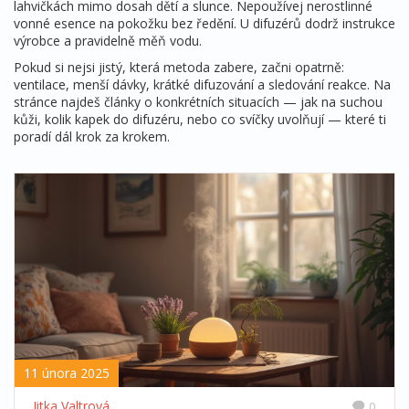
lahvičkách mimo dosah dětí a slunce. Nepoužívej nerostlinné
vonné esence na pokožku bez ředění. U difuzérů dodrž instrukce
výrobce a pravidelně měň vodu.
Pokud si nejsi jistý, která metoda zabere, začni opatrně:
ventilace, menší dávky, krátké difuzování a sledování reakce. Na
stránce najdeš články o konkrétních situacích — jak na suchou
kůži, kolik kapek do difuzéru, nebo co svíčky uvolňují — které ti
poradí dál krok za krokem.
11 února 2025
Jitka Valtrová
0