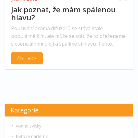
Jak poznat, že mám spálenou
hlavu?
Používání aroma difuzérů se stává stále
populárnějším, ale může se stát, že to přeženeme
s esenciálními oleji a spálíme si hlavu. Tento
článek vám pomůže rozpoznat příznaky, které
ČÍST VÍCE
naznačují spálenou hlavu, a nabídne rady pro
prevenci. Dále se dozvíte, jak správně používat
aroma difuzér a jaké jsou bezpečné alternativy,
aby byl váš domov voňavý a zároveň bezpečný.
Kategorie
Vonne svicky
Bytove parfémy