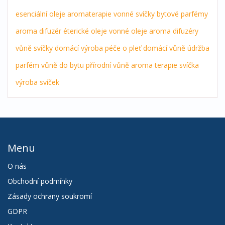
esenciální oleje
aromaterapie
vonné svíčky
bytové parfémy
aroma difuzér
éterické oleje
vonné oleje
aroma difuzéry
vůně
svíčky
domácí výroba
péče o pleť
domácí vůně
údržba
parfém
vůně do bytu
přírodní vůně
aroma terapie
svíčka
výroba svíček
Menu
O nás
Obchodní podmínky
Zásady ochrany soukromí
GDPR