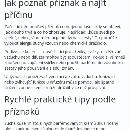
Jak poznat příznak a najít
příčinu
Začni tím, že popíšeš příznak co nejjednodušeji: kdy se objeví,
jak dlouho trvá a co ho zhoršuje. Například: „kůže svědí po
sprše“, nebo „ráno mám ucpané dýchací cesty“. To pomůže
vyloučit alergii, suchý vzduch nebo chemické dráždidlo.
Podívej se kolem — nové čisticí prostředky, svíčky, osvěžovač
vzduchu nebo difuzér mohou být spouštěčem. Pokud si všimneš
zhoršení po zapálení svíčky nebo použití parfému do zásobníku,
zastav jeho používání a sleduj změnu.
U dýchacích potíží zvaž ventilaci a kvalitu vzduchu. Ionizující
nebo zvlhčující funkce u difuzéru může pomoci, ale špatné
složení vonné esence může dráždit více než prospívat.
Rychlé praktické tipy podle
příznaků
Suchá kůže: místo silných parfémovaných krémů zkus nosný
olej s kapkou esenciálního oleje (např. levandule nebo