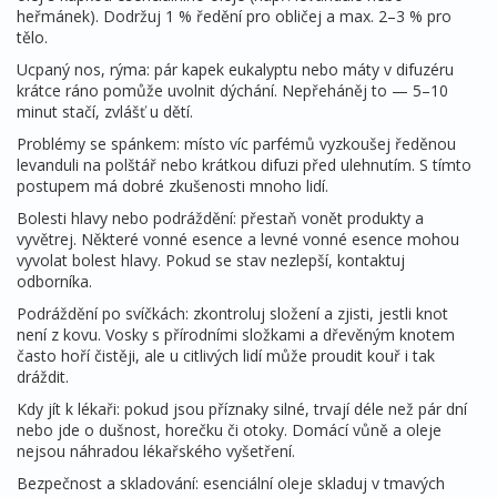
heřmánek). Dodržuj 1 % ředění pro obličej a max. 2–3 % pro
tělo.
Ucpaný nos, rýma: pár kapek eukalyptu nebo máty v difuzéru
krátce ráno pomůže uvolnit dýchání. Nepřeháněj to — 5–10
minut stačí, zvlášť u dětí.
Problémy se spánkem: místo víc parfémů vyzkoušej ředěnou
levanduli na polštář nebo krátkou difuzi před ulehnutím. S tímto
postupem má dobré zkušenosti mnoho lidí.
Bolesti hlavy nebo podráždění: přestaň vonět produkty a
vyvětrej. Některé vonné esence a levné vonné esence mohou
vyvolat bolest hlavy. Pokud se stav nezlepší, kontaktuj
odborníka.
Podráždění po svíčkách: zkontroluj složení a zjisti, jestli knot
není z kovu. Vosky s přírodními složkami a dřevěným knotem
často hoří čistěji, ale u citlivých lidí může proudit kouř i tak
dráždit.
Kdy jít k lékaři: pokud jsou příznaky silné, trvají déle než pár dní
nebo jde o dušnost, horečku či otoky. Domácí vůně a oleje
nejsou náhradou lékařského vyšetření.
Bezpečnost a skladování: esenciální oleje skladuj v tmavých