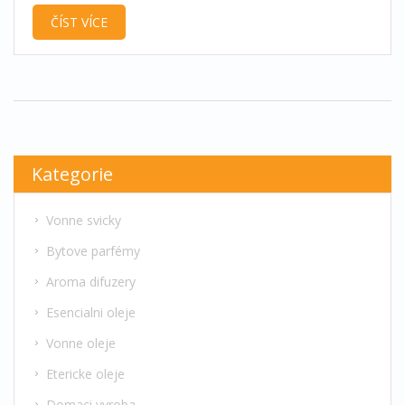
starým olejem nakládat správně a jaký dopad má
ČÍST VÍCE
na životní prostředí a ekologii. Dále získáte
praktické návody na opětovné využití oleje a tipy,
kam s ním, pokud už není vhodný k další
konzumaci.
Kategorie
Vonne svicky
Bytove parfémy
Aroma difuzery
Esencialni oleje
Vonne oleje
Etericke oleje
Domaci vyroba