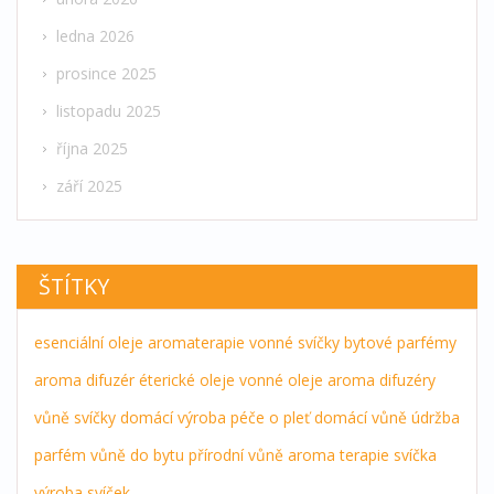
ledna 2026
prosince 2025
listopadu 2025
října 2025
září 2025
ŠTÍTKY
esenciální oleje
aromaterapie
vonné svíčky
bytové parfémy
aroma difuzér
éterické oleje
vonné oleje
aroma difuzéry
vůně
svíčky
domácí výroba
péče o pleť
domácí vůně
údržba
parfém
vůně do bytu
přírodní vůně
aroma terapie
svíčka
výroba svíček