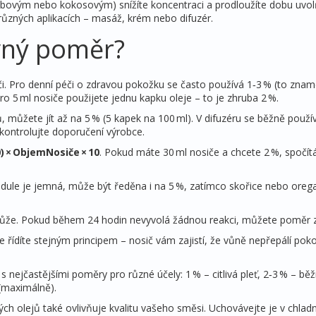
bovým nebo kokosovým) snížíte koncentraci a prodloužíte dobu uvo
různých aplikacích – masáž, krém nebo difuzér.
ávný poměr?
či. Pro denní péči o zdravou pokožku se často používá 1‑3 % (to zna
ro 5 ml nosiče použijete jednu kapku oleje – to je zhruba 2 %.
ů, můžete jít až na 5 % (5 kapek na 100 ml). V difuzéru se běžně použí
zkontrolujte doporučení výrobce.
) × ObjemNosiče × 10
. Pokud máte 30 ml nosiče a chcete 2 %, spočítá
dule je jemná, může být ředěna i na 5 %, zatímco skořice nebo oreg
še kůže. Pokud během 24 hodin nevyvolá žádnou reakci, můžete poměr z
řídíte stejným principem – nosič vám zajistí, že vůně nepřepálí pok
 nejčastějšími poměry pro různé účely: 1 % – citlivá pleť, 2‑3 % – bě
 (maximálně).
ch olejů také ovlivňuje kvalitu vašeho směsi. Uchovávejte je v chla