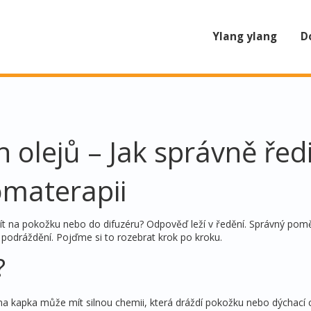
Ylang ylang
D
 olejů – Jak správně ředi
materapii
žít na pokožku nebo do difuzéru? Odpověď leží v ředění. Správný po
o podráždění. Pojďme si to rozebrat krok po kroku.
?
dna kapka může mít silnou chemii, která dráždí pokožku nebo dýchací 