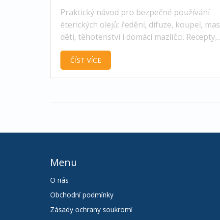
difuzér, tipy a recepty
Praktický návod pro bezpečné používání
éterických olejů: ředění, difuze, koupel, mas
děti, těhotenství i domácí mazlíčci. Recepty,
tabulky a časté chyby.
ČÍST VÍCE
Menu
O nás
Obchodní podmínky
Zásady ochrany soukromí