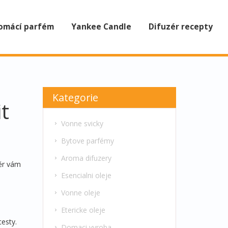
omácí parfém
Yankee Candle
Difuzér recepty
Kategorie
t
Vonne svicky
Bytove parfémy
Aroma difuzery
měr vám
Esencialni oleje
Vonne oleje
Etericke oleje
cesty.
Domaci vyroba