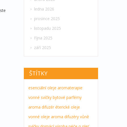
ledna 2026
uste
prosince 2025
listopadu 2025
října 2025
září 2025
ŠTÍTKY
esenciální oleje
aromaterapie
vonné svíčky
bytové parfémy
aroma difuzér
éterické oleje
vonné oleje
aroma difuzéry
vůně
svíčky
domácí výroba
péče o pleť