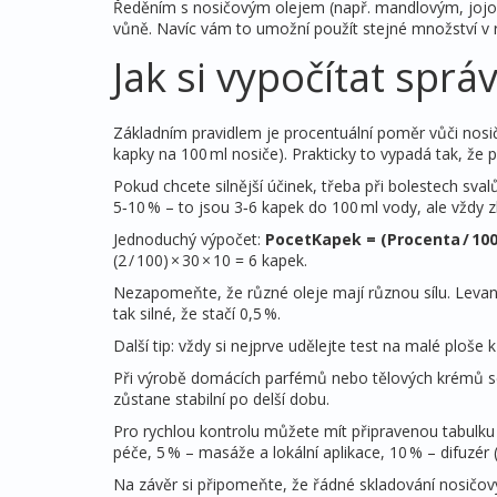
Ředěním s nosičovým olejem (např. mandlovým, jojo
vůně. Navíc vám to umožní použít stejné množství v 
Jak si vypočítat spr
Základním pravidlem je procentuální poměr vůči nosi
kapky na 100 ml nosiče). Prakticky to vypadá tak, že p
Pokud chcete silnější účinek, třeba při bolestech sval
5‑10 % – to jsou 3‑6 kapek do 100 ml vody, ale vždy 
Jednoduchý výpočet:
PocetKapek = (Procenta / 100
(2 / 100) × 30 × 10 = 6 kapek.
Nezapomeňte, že různé oleje mají různou sílu. Levan
tak silné, že stačí 0,5 %.
Další tip: vždy si nejprve udělejte test na malé plo
Při výrobě domácích parfémů nebo tělových krémů se 
zůstane stabilní po delší dobu.
Pro rychlou kontrolu můžete mít připravenou tabulku s
péče, 5 % – masáže a lokální aplikace, 10 % – difuzér
Na závěr si připomeňte, že řádné skladování nosičový