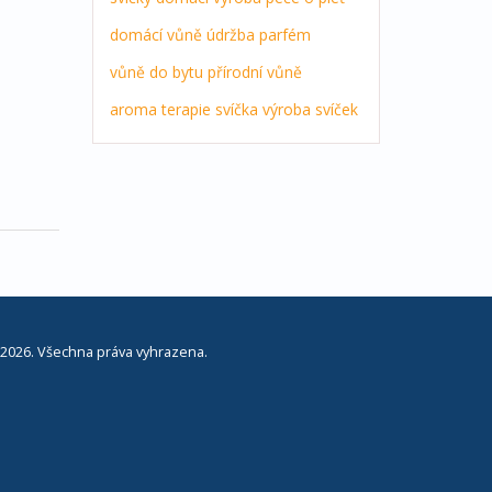
domácí vůně
údržba
parfém
vůně do bytu
přírodní vůně
aroma terapie
svíčka
výroba svíček
2026. Všechna práva vyhrazena.