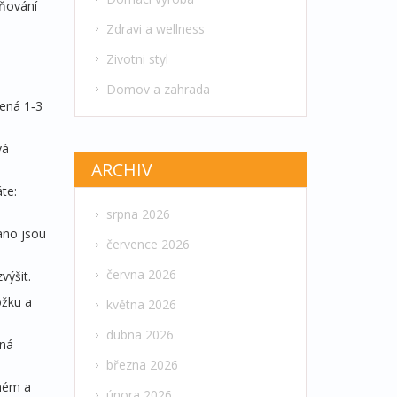
lňování
Zdravi a wellness
Zivotni styl
Domov a zahrada
mená 1‑3
vá
ARCHIV
te:
srpna 2026
ano jsou
července 2026
června 2026
výšit.
ožku a
května 2026
dubna 2026
žná
března 2026
dném a
února 2026