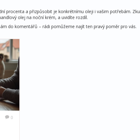
dní procenta a přizpůsobit je konkrétnímu oleji i vašim potřebám. Zk
ndlový olej na noční krém, a uvidíte rozdíl.
e nám do komentářů – rádi pomůžeme najít ten pravý poměr pro vás.
0