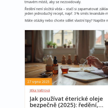
tmavém místě, aby se nezoxidovaly.
Ředění není složitá věda – stačí si zapamatovat zákla
jeden jednoduchý recept, např. 3 % směs levandule‑ma
Máte otázky nebo chcete sdílet vlastní tipy? Napišt
27 srpna 2025
Jitka Valtrová
Jak používat éterické oleje
bezpečně (2025): ředění,